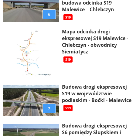
budowa odcinka S19
Malewice – Chlebczyn
6
S19
Mapa odcinka drogi
ekspresowej S19 Malewice -
Chlebczyn - obwodnicy
Siemiatycz
S19
Budowa drogi ekspresowej
S19 w województwie
podlaskim - Boćki - Malewice
7
S19
Budowa drogi ekspresowej
S6 pomiędzy Słupskiem i