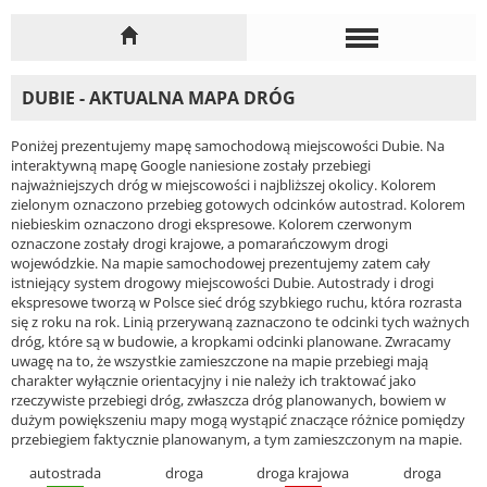
DUBIE - AKTUALNA MAPA DRÓG
Poniżej prezentujemy mapę samochodową miejscowości Dubie. Na
interaktywną mapę Google naniesione zostały przebiegi
najważniejszych dróg w miejscowości i najbliższej okolicy. Kolorem
zielonym oznaczono przebieg gotowych odcinków autostrad. Kolorem
niebieskim oznaczono drogi ekspresowe. Kolorem czerwonym
oznaczone zostały drogi krajowe, a pomarańczowym drogi
wojewódzkie. Na mapie samochodowej prezentujemy zatem cały
istniejący system drogowy miejscowości Dubie. Autostrady i drogi
ekspresowe tworzą w Polsce sieć dróg szybkiego ruchu, która rozrasta
się z roku na rok. Linią przerywaną zaznaczono te odcinki tych ważnych
dróg, które są w budowie, a kropkami odcinki planowane. Zwracamy
uwagę na to, że wszystkie zamieszczone na mapie przebiegi mają
charakter wyłącznie orientacyjny i nie należy ich traktować jako
rzeczywiste przebiegi dróg, zwłaszcza dróg planowanych, bowiem w
dużym powiększeniu mapy mogą wystąpić znaczące różnice pomiędzy
przebiegiem faktycznie planowanym, a tym zamieszczonym na mapie.
autostrada
droga
droga krajowa
droga