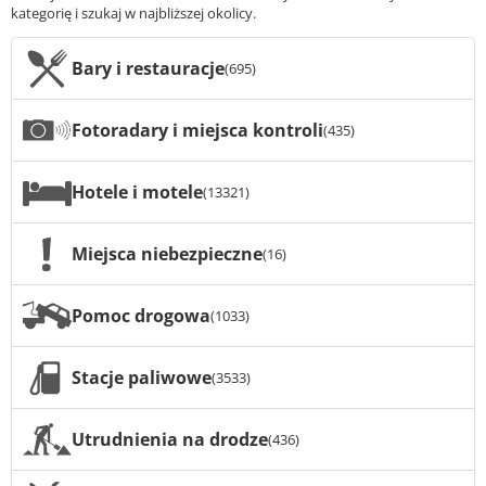
kategorię i szukaj w najbliższej okolicy.
Bary i restauracje
(695)
Fotoradary i miejsca kontroli
(435)
Hotele i motele
(13321)
Miejsca niebezpieczne
(16)
Pomoc drogowa
(1033)
Stacje paliwowe
(3533)
Utrudnienia na drodze
(436)