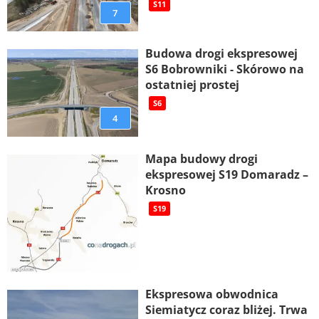
S11
7
Budowa drogi ekspresowej
S6 Bobrowniki - Skórowo na
ostatniej prostej
S6
4
Mapa budowy drogi
ekspresowej S19 Domaradz –
Krosno
S19
Ekspresowa obwodnica
Siemiatycz coraz bliżej. Trwa