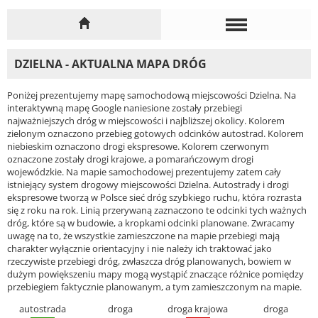
DZIELNA - AKTUALNA MAPA DRÓG
Poniżej prezentujemy mapę samochodową miejscowości Dzielna. Na
interaktywną mapę Google naniesione zostały przebiegi
najważniejszych dróg w miejscowości i najbliższej okolicy. Kolorem
zielonym oznaczono przebieg gotowych odcinków autostrad. Kolorem
niebieskim oznaczono drogi ekspresowe. Kolorem czerwonym
oznaczone zostały drogi krajowe, a pomarańczowym drogi
wojewódzkie. Na mapie samochodowej prezentujemy zatem cały
istniejący system drogowy miejscowości Dzielna. Autostrady i drogi
ekspresowe tworzą w Polsce sieć dróg szybkiego ruchu, która rozrasta
się z roku na rok. Linią przerywaną zaznaczono te odcinki tych ważnych
dróg, które są w budowie, a kropkami odcinki planowane. Zwracamy
uwagę na to, że wszystkie zamieszczone na mapie przebiegi mają
charakter wyłącznie orientacyjny i nie należy ich traktować jako
rzeczywiste przebiegi dróg, zwłaszcza dróg planowanych, bowiem w
dużym powiększeniu mapy mogą wystąpić znaczące różnice pomiędzy
przebiegiem faktycznie planowanym, a tym zamieszczonym na mapie.
autostrada
droga
droga krajowa
droga