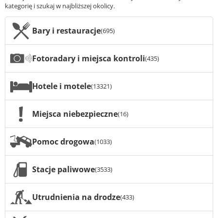
kategorię i szukaj w najbliższej okolicy.
Bary i restauracje
(695)
Fotoradary i miejsca kontroli
(435)
Hotele i motele
(13321)
Miejsca niebezpieczne
(16)
Pomoc drogowa
(1033)
Stacje paliwowe
(3533)
Utrudnienia na drodze
(433)