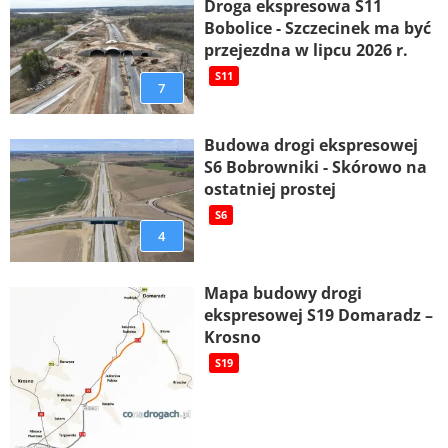
Droga ekspresowa S11
Bobolice - Szczecinek ma być
przejezdna w lipcu 2026 r.
S11
7
Budowa drogi ekspresowej
S6 Bobrowniki - Skórowo na
ostatniej prostej
S6
4
Mapa budowy drogi
ekspresowej S19 Domaradz –
Krosno
S19