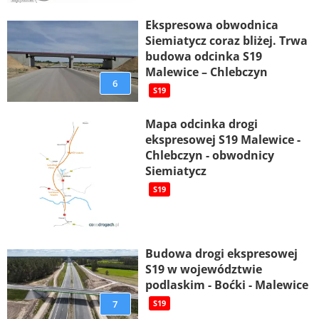
Ekspresowa obwodnica
Siemiatycz coraz bliżej. Trwa
budowa odcinka S19
Malewice – Chlebczyn
6
S19
Mapa odcinka drogi
ekspresowej S19 Malewice -
Chlebczyn - obwodnicy
Siemiatycz
S19
Budowa drogi ekspresowej
S19 w województwie
podlaskim - Boćki - Malewice
7
S19