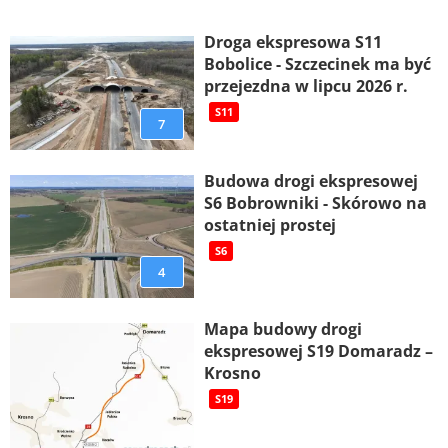
Droga ekspresowa S11
Bobolice - Szczecinek ma być
przejezdna w lipcu 2026 r.
S11
7
Budowa drogi ekspresowej
S6 Bobrowniki - Skórowo na
ostatniej prostej
S6
4
Mapa budowy drogi
ekspresowej S19 Domaradz –
Krosno
S19