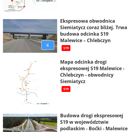
Ekspresowa obwodnica
Siemiatycz coraz bliżej. Trwa
budowa odcinka S19
Malewice – Chlebczyn
6
S19
Mapa odcinka drogi
ekspresowej S19 Malewice -
Chlebczyn - obwodnicy
Siemiatycz
S19
Budowa drogi ekspresowej
S19 w województwie
podlaskim - Boćki - Malewice