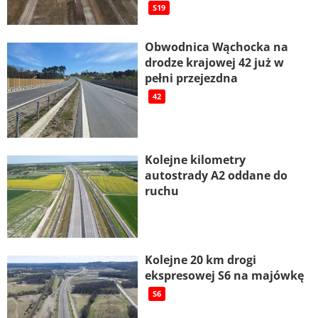
S19
Obwodnica Wąchocka na
drodze krajowej 42 już w
pełni przejezdna
42
Kolejne kilometry
autostrady A2 oddane do
ruchu
Kolejne 20 km drogi
ekspresowej S6 na majówkę
S6