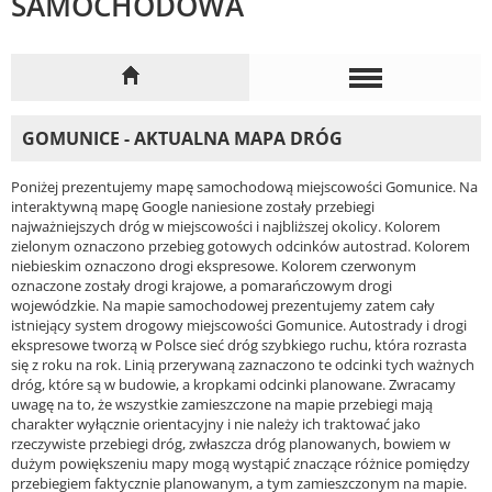
SAMOCHODOWA
GOMUNICE - AKTUALNA MAPA DRÓG
Poniżej prezentujemy mapę samochodową miejscowości Gomunice. Na
interaktywną mapę Google naniesione zostały przebiegi
najważniejszych dróg w miejscowości i najbliższej okolicy. Kolorem
zielonym oznaczono przebieg gotowych odcinków autostrad. Kolorem
niebieskim oznaczono drogi ekspresowe. Kolorem czerwonym
oznaczone zostały drogi krajowe, a pomarańczowym drogi
wojewódzkie. Na mapie samochodowej prezentujemy zatem cały
istniejący system drogowy miejscowości Gomunice. Autostrady i drogi
ekspresowe tworzą w Polsce sieć dróg szybkiego ruchu, która rozrasta
się z roku na rok. Linią przerywaną zaznaczono te odcinki tych ważnych
dróg, które są w budowie, a kropkami odcinki planowane. Zwracamy
uwagę na to, że wszystkie zamieszczone na mapie przebiegi mają
charakter wyłącznie orientacyjny i nie należy ich traktować jako
rzeczywiste przebiegi dróg, zwłaszcza dróg planowanych, bowiem w
dużym powiększeniu mapy mogą wystąpić znaczące różnice pomiędzy
przebiegiem faktycznie planowanym, a tym zamieszczonym na mapie.