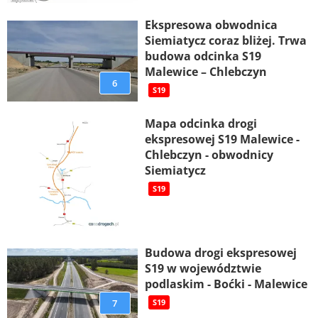
Ekspresowa obwodnica
Siemiatycz coraz bliżej. Trwa
budowa odcinka S19
Malewice – Chlebczyn
6
S19
Mapa odcinka drogi
ekspresowej S19 Malewice -
Chlebczyn - obwodnicy
Siemiatycz
S19
Budowa drogi ekspresowej
S19 w województwie
podlaskim - Boćki - Malewice
7
S19