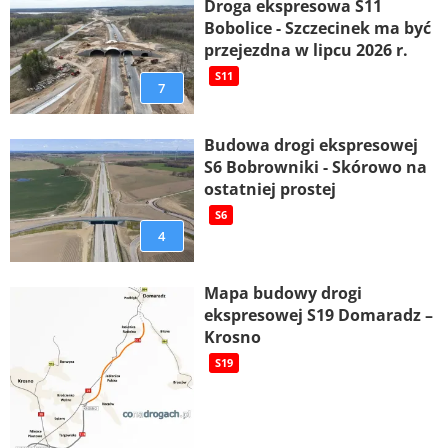
Droga ekspresowa S11
Bobolice - Szczecinek ma być
przejezdna w lipcu 2026 r.
S11
7
Budowa drogi ekspresowej
S6 Bobrowniki - Skórowo na
ostatniej prostej
S6
4
Mapa budowy drogi
ekspresowej S19 Domaradz –
Krosno
S19