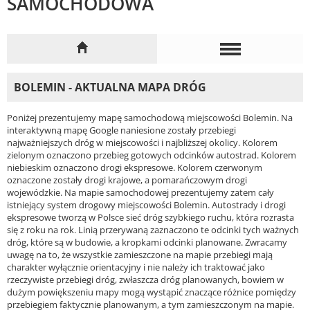
SAMOCHODOWA
BOLEMIN - AKTUALNA MAPA DRÓG
Poniżej prezentujemy mapę samochodową miejscowości Bolemin. Na
interaktywną mapę Google naniesione zostały przebiegi
najważniejszych dróg w miejscowości i najbliższej okolicy. Kolorem
zielonym oznaczono przebieg gotowych odcinków autostrad. Kolorem
niebieskim oznaczono drogi ekspresowe. Kolorem czerwonym
oznaczone zostały drogi krajowe, a pomarańczowym drogi
wojewódzkie. Na mapie samochodowej prezentujemy zatem cały
istniejący system drogowy miejscowości Bolemin. Autostrady i drogi
ekspresowe tworzą w Polsce sieć dróg szybkiego ruchu, która rozrasta
się z roku na rok. Linią przerywaną zaznaczono te odcinki tych ważnych
dróg, które są w budowie, a kropkami odcinki planowane. Zwracamy
uwagę na to, że wszystkie zamieszczone na mapie przebiegi mają
charakter wyłącznie orientacyjny i nie należy ich traktować jako
rzeczywiste przebiegi dróg, zwłaszcza dróg planowanych, bowiem w
dużym powiększeniu mapy mogą wystąpić znaczące różnice pomiędzy
przebiegiem faktycznie planowanym, a tym zamieszczonym na mapie.