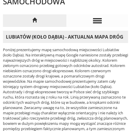
SAMOCHODOWA
LUBIATÓW (KOŁO DĄBIA) - AKTUALNA MAPA DRÓG
Poniżej prezentujemy mapę samochodową miejscowości Lubiatów
(koło Dąbia). Na interaktywną mapę Google naniesione zostały przebiegi
najważniejszych dróg w miejscowości i najbliższej okolicy. Kolorem
zielonym oznaczono przebieg gotowych odcinków autostrad. Kolorem
niebieskim oznaczono drogi ekspresowe. Kolorem czerwonym
oznaczone zostały drogi krajowe, a pomarańczowym drogi
wojewódzkie. Na mapie samochodowej prezentujemy zatem cały
istniejący system drogowy miejscowości Lubiatów (koło Dąbia).
Autostrady i drogi ekspresowe tworzą w Polsce sieć dróg szybkiego
ruchu, która rozrasta się z roku na rok. Linią przerywaną zaznaczono te
odcinki tych ważnych dróg, które są w budowie, a kropkami odcinki
planowane. Zwracamy uwagę na to, że wszystkie zamieszczone na
mapie przebiegi mają charakter wyłącznie orientacyjny i nie należy ich
traktować jako rzeczywiste przebiegi dróg, zwłaszcza dróg planowanych,
bowiem w dużym powiększeniu mapy mogą wystąpić znaczące różnice
pomiędzy przebiegiem faktycznie planowanym, a tym zamieszczonym