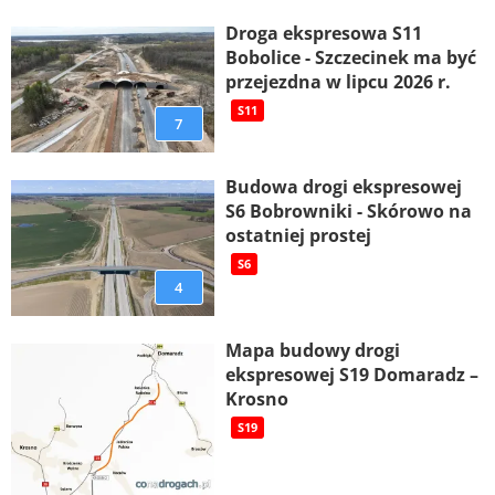
Droga ekspresowa S11
Bobolice - Szczecinek ma być
przejezdna w lipcu 2026 r.
S11
7
Budowa drogi ekspresowej
S6 Bobrowniki - Skórowo na
ostatniej prostej
S6
4
Mapa budowy drogi
ekspresowej S19 Domaradz –
Krosno
S19