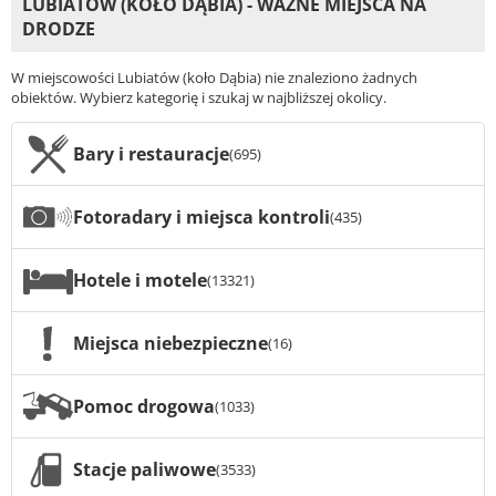
LUBIATÓW (KOŁO DĄBIA) - WAŻNE MIEJSCA NA
DRODZE
W miejscowości Lubiatów (koło Dąbia) nie znaleziono żadnych
obiektów. Wybierz kategorię i szukaj w najbliższej okolicy.
Bary i restauracje
(695)
Fotoradary i miejsca kontroli
(435)
Hotele i motele
(13321)
Miejsca niebezpieczne
(16)
Pomoc drogowa
(1033)
Stacje paliwowe
(3533)