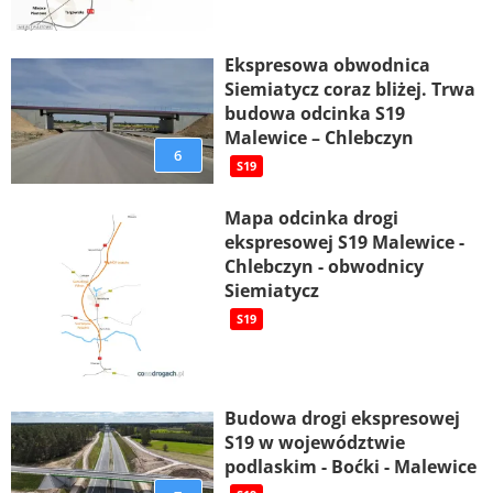
Ekspresowa obwodnica
Siemiatycz coraz bliżej. Trwa
budowa odcinka S19
Malewice – Chlebczyn
6
S19
Mapa odcinka drogi
ekspresowej S19 Malewice -
Chlebczyn - obwodnicy
Siemiatycz
S19
Budowa drogi ekspresowej
S19 w województwie
podlaskim - Boćki - Malewice