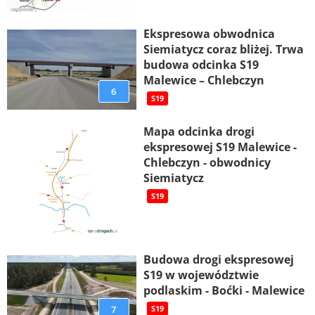
Ekspresowa obwodnica
Siemiatycz coraz bliżej. Trwa
budowa odcinka S19
Malewice – Chlebczyn
6
S19
Mapa odcinka drogi
ekspresowej S19 Malewice -
Chlebczyn - obwodnicy
Siemiatycz
S19
Budowa drogi ekspresowej
S19 w województwie
podlaskim - Boćki - Malewice
7
S19