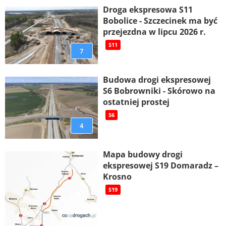
Droga ekspresowa S11
Bobolice - Szczecinek ma być
przejezdna w lipcu 2026 r.
S11
7
Budowa drogi ekspresowej
S6 Bobrowniki - Skórowo na
ostatniej prostej
S6
4
Mapa budowy drogi
ekspresowej S19 Domaradz –
Krosno
S19