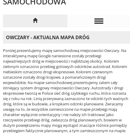
SAMOCHODOWA
OWCZARY - AKTUALNA MAPA DRÓG
Poniżej prezentujemy mapę samochodową miejscowości Owczary. Na
interaktywną mapę Google naniesione zostały przebiegi
najważniejszych dróg w miejscowości i najbliższej okolicy. Kolorem
zielonym oznaczono przebieg gotowych odcinków autostrad. Kolorem
niebieskim oznaczono drogi ekspresowe. Kolorem czerwonym
oznaczone zostały drogi krajowe, a pomarańczowym drogi
wojewódzkie. Na mapie samochodowej prezentujemy zatem cały
istniejący system drogowy miejscowości Owczary. Autostrady i drogi
ekspresowe tworzą w Polsce sieć dróg szybkiego ruchu, która rozrasta
się z roku na rok. Linią przerywaną zaznaczono te odcinki tych ważnych
dróg, które są w budowie, a kropkami odcinki planowane. Zwracamy
uwagę na to, że wszystkie zamieszczone na mapie przebiegi mają
charakter wyłącznie orientacyjny i nie należy ich traktować jako
rzeczywiste przebiegi dróg, zwłaszcza dróg planowanych, bowiem w
dużym powiększeniu mapy mogą wystąpić znaczące różnice pomiędzy
przebiegiem faktycznie planowanym, a tym zamieszczonym na mapie.