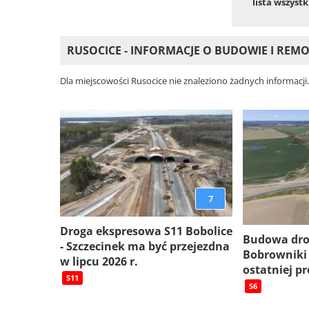
lista wszyst
RUSOCICE - INFORMACJE O BUDOWIE I RE
Dla miejscowości Rusocice nie znaleziono żadnych informacji
7
Droga ekspresowa S11 Bobolice
Budowa dro
- Szczecinek ma być przejezdna
Bobrowniki
w lipcu 2026 r.
ostatniej pr
S11
S6