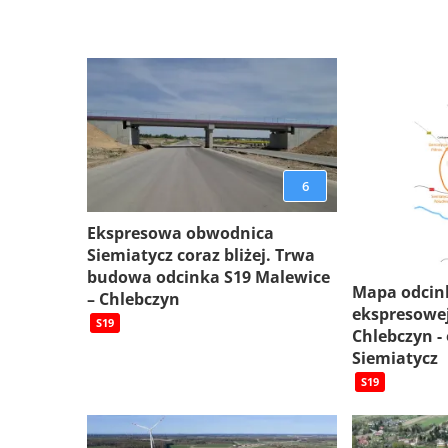
6
Ekspresowa obwodnica
Siemiatycz coraz bliżej. Trwa
budowa odcinka S19 Malewice
Mapa odcin
– Chlebczyn
ekspresowej
S19
Chlebczyn -
Siemiatycz
S19