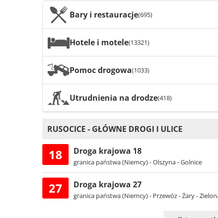
Bary i restauracje
(695)
Hotele i motele
(13321)
Pomoc drogowa
(1033)
Utrudnienia na drodze
(418)
RUSOCICE - GŁÓWNE DROGI I ULICE
Droga krajowa 18
18
granica państwa (Niemcy) - Olszyna - Golnice
Droga krajowa 27
27
granica państwa (Niemcy) - Przewóz - Żary - Zielo