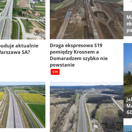
Ma
ek
po
Droga ekspresowa S19
 buduje aktualnie
pomiędzy Krosnem a
Warszawa SA?
Domaradzem szybko nie
powstanie
S19
Ja
Ma
G