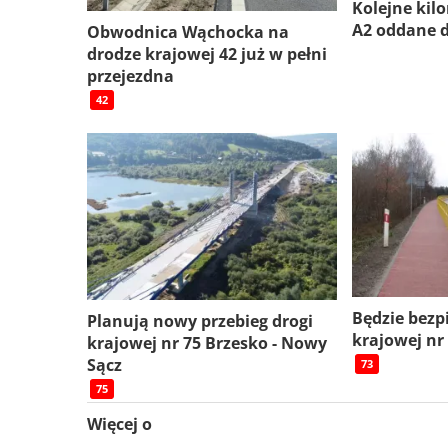
Kolejne kil
A2 oddane 
Obwodnica Wąchocka na
drodze krajowej 42 już w pełni
przejezdna
42
Będzie bezp
Planują nowy przebieg drogi
krajowej nr
krajowej nr 75 Brzesko - Nowy
Sącz
73
75
Więcej o