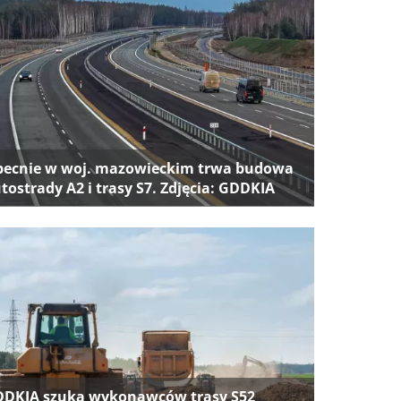
ecnie w woj. mazowieckim trwa budowa
tostrady A2 i trasy S7. Zdjęcia: GDDKIA
DKIA szuka wykonawców trasy S52