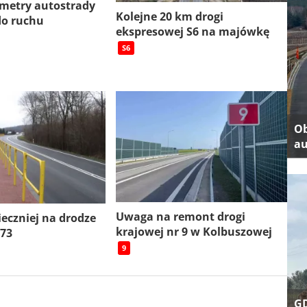
ometry autostrady
Kolejne 20 km drogi
do ruchu
ekspresowej S6 na majówkę
S6
Ob
au
Uwaga na remont drogi
ieczniej na drodze
krajowej nr 9 w Kolbuszowej
 73
9
GD