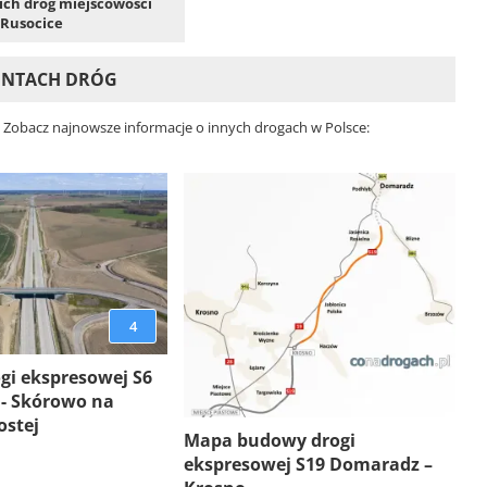
kich dróg miejscowości
Rusocice
MONTACH DRÓG
. Zobacz najnowsze informacje o innych drogach w Polsce:
4
gi ekspresowej S6
 - Skórowo na
ostej
Mapa budowy drogi
ekspresowej S19 Domaradz –