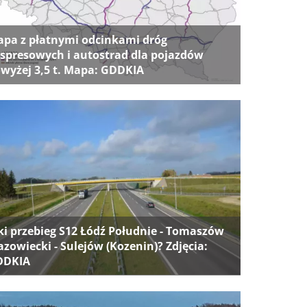
pa z płatnymi odcinkami dróg
spresowych i autostrad dla pojazdów
wyżej 3,5 t. Mapa: GDDKIA
ki przebieg S12 Łódź Południe - Tomaszów
zowiecki - Sulejów (Kozenin)? Zdjęcia:
DDKIA