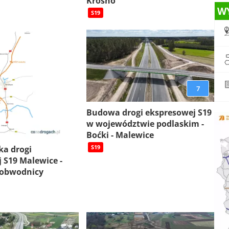
Krosno
W
S19
7
Budowa drogi ekspresowej S19
w województwie podlaskim -
Boćki - Malewice
S19
ka drogi
 S19 Malewice -
 obwodnicy