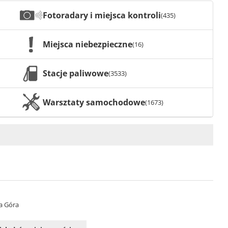
Fotoradary i miejsca kontroli
(435)
Miejsca niebezpieczne
(16)
Stacje paliwowe
(3533)
Warsztaty samochodowe
(1673)
na Góra