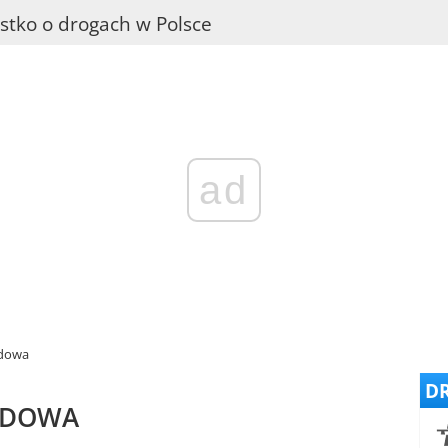
stko o drogach w Polsce
ad
odowa
DR
ODOWA