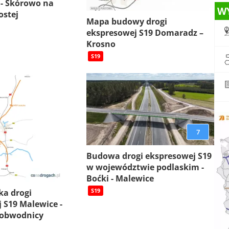
 - Skórowo na
W
ostej
Mapa budowy drogi
ekspresowej S19 Domaradz –
Krosno
S19
7
Budowa drogi ekspresowej S19
w województwie podlaskim -
Boćki - Malewice
S19
ka drogi
 S19 Malewice -
 obwodnicy