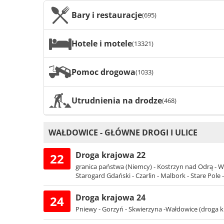
Bary i restauracje
(695)
Hotele i motele
(13321)
Pomoc drogowa
(1033)
Utrudnienia na drodze
(468)
WAŁDOWICE - GŁÓWNE DROGI I ULICE
Droga krajowa 22
22
granica państwa (Niemcy) - Kostrzyn nad Odrą - Wa
Starogard Gdański - Czarlin - Malbork - Stare Pole -
Droga krajowa 24
24
Pniewy - Gorzyń - Skwierzyna -Wałdowice (droga k