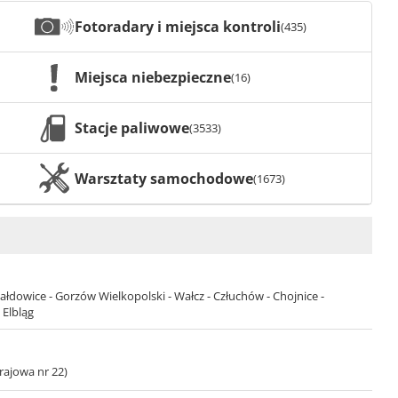
Fotoradary i miejsca kontroli
(435)
Miejsca niebezpieczne
(16)
Stacje paliwowe
(3533)
Warsztaty samochodowe
(1673)
łdowice - Gorzów Wielkopolski - Wałcz - Człuchów - Chojnice -
 Elbląg
rajowa nr 22)