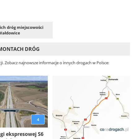
kich dróg miejscowości
Wałdowice
REMONTACH DRÓG
ji. Zobacz najnowsze informacje o innych drogach w Polsce:
4
gi ekspresowej S6