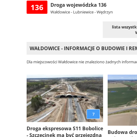
Droga wojewódzka 136
136
Wałdowice - Lubniewice - Wędrzyn
lista wszyst
WAŁDOWICE - INFORMACJE O BUDOWIE I 
Dla miejscowości Wałdowice nie znaleziono żadnych informac
7
Droga ekspresowa S11 Bobolice
Budowa dro
- Szczecinek ma być przejezdna