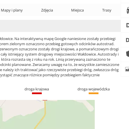
Mapy i plany
Zdjęcia
Miejsca
Trasy
owice. Na interaktywną mapę Google naniesione zostały przebiegi
 Kolorem zielonym oznaczono przebieg gotowych odcinków autostrad.
czerwonym oznaczone zostały drogi krajowe, a pomarańczowym drogi
ły istniejący system drogowy miejscowości Wałdowice. Autostrady i
która rozrasta się z roku na rok. Linią przerywaną zaznaczono te
 odcinki planowane. Zwracamy uwagę na to, że wszystkie zamieszczone
e należy ich traktować jako rzeczywiste przebiegi dróg, zwłaszcza dróg
ąpić znaczące różnice pomiędzy przebiegiem faktycznie
droga krajowa
droga wojewódzka