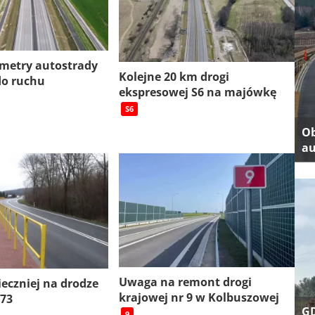
ometry autostrady
Kolejne 20 km drogi
do ruchu
ekspresowej S6 na majówkę
S6
Ob
au
Uwaga na remont drogi
ieczniej na drodze
krajowej nr 9 w Kolbuszowej
 73
GD
9