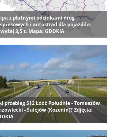
pa z płatnymi odcinkami dróg
spresowych i autostrad dla pojazdów
wyżej 3,5 t. Mapa: GDDKIA
ki przebieg S12 Łódź Południe - Tomaszów
zowiecki - Sulejów (Kozenin)? Zdjęcia:
DDKIA