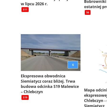
Bobrowniki
w lipcu 2026 r.
ostatniej pr
S11
S6
6
Ekspresowa obwodnica
Siemiatycz coraz bliżej. Trwa
budowa odcinka S19 Malewice
Mapa odcin
– Chlebczyn
ekspresowej
S19
Chlebczyn -
Siemiatycz