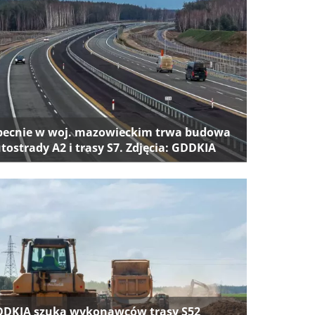
ecnie w woj. mazowieckim trwa budowa
tostrady A2 i trasy S7. Zdjęcia: GDDKIA
DKIA szuka wykonawców trasy S52