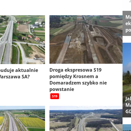
Ma
ek
po
Droga ekspresowa S19
 buduje aktualnie
pomiędzy Krosnem a
Warszawa SA?
Domaradzem szybko nie
powstanie
S19
Ja
Ma
G