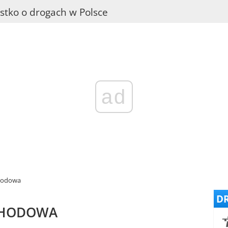
stko o drogach w Polsce
ad
hodowa
DR
CHODOWA