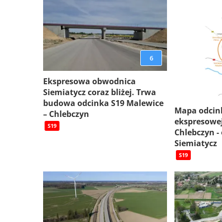
6
Ekspresowa obwodnica
Siemiatycz coraz bliżej. Trwa
budowa odcinka S19 Malewice
Mapa odcin
– Chlebczyn
ekspresowej
S19
Chlebczyn -
Siemiatycz
S19