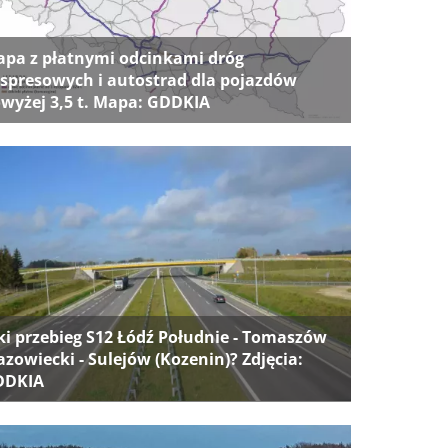
pa z płatnymi odcinkami dróg
spresowych i autostrad dla pojazdów
wyżej 3,5 t. Mapa: GDDKIA
ki przebieg S12 Łódź Południe - Tomaszów
zowiecki - Sulejów (Kozenin)? Zdjęcia:
DDKIA