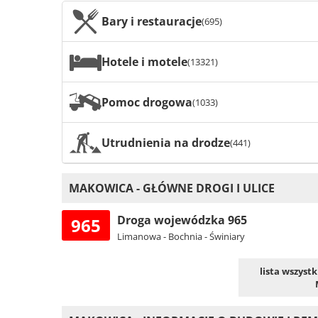
Bary i restauracje
(695)
Hotele i motele
(13321)
Pomoc drogowa
(1033)
Utrudnienia na drodze
(441)
MAKOWICA - GŁÓWNE DROGI I ULICE
Droga wojewódzka 965
965
Limanowa - Bochnia - Świniary
lista wszyst