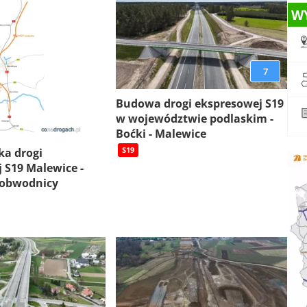
W
7
Budowa drogi ekspresowej S19
w województwie podlaskim -
Boćki - Malewice
S19
ka drogi
 S19 Malewice -
 obwodnicy