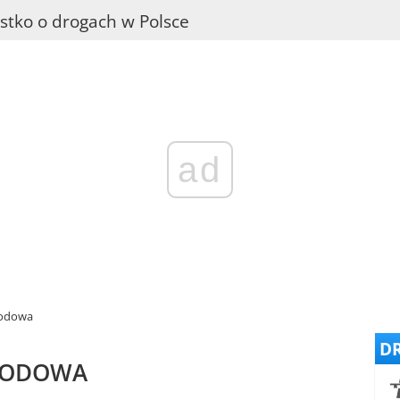
stko o drogach w Polsce
ad
hodowa
DR
HODOWA