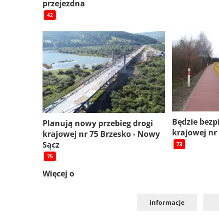
przejezdna
42
Będzie bezp
Planują nowy przebieg drogi
krajowej nr
krajowej nr 75 Brzesko - Nowy
Sącz
73
75
Więcej o
informacje