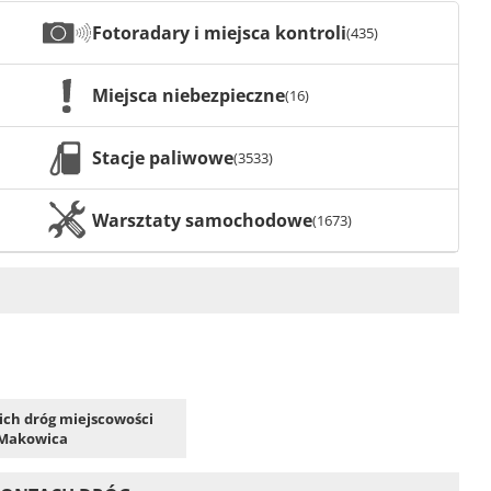
Fotoradary i miejsca kontroli
(435)
Miejsca niebezpieczne
(16)
Stacje paliwowe
(3533)
Warsztaty samochodowe
(1673)
kich dróg miejscowości
Makowica