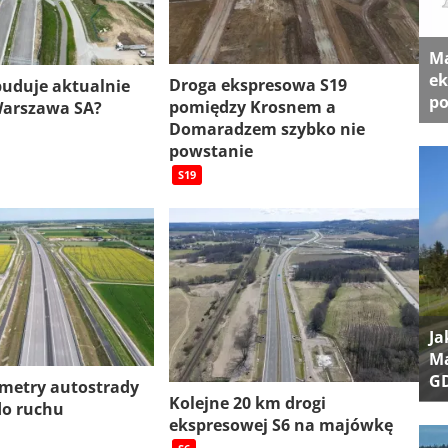
Ma
ek
Droga ekspresowa S19
 buduje aktualnie
po
pomiędzy Krosnem a
Warszawa SA?
Domaradzem szybko nie
powstanie
S19
Ja
Ma
G
ometry autostrady
Kolejne 20 km drogi
do ruchu
ekspresowej S6 na majówkę