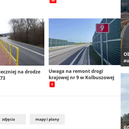
S6
Ob
au
Uwaga na remont drogi
ieczniej na drodze
krajowej nr 9 w Kolbuszowej
 73
9
zdjęcia
mapy i plany
GD