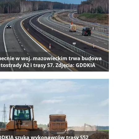
ecnie w woj. mazowieckim trwa budowa
tostrady A2 i trasy S7. Zdjęcia: GDDKIA
DKIA szuka wykonawców trasy S52