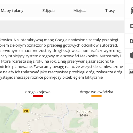
Mapy i plany
Zdjęcia
Miejsca
Trasy
wica. Na interaktywną mapę Google naniesione zostały przebiegi
 Kolorem zielonym oznaczono przebieg gotowych odcinków autostrad.
czerwonym oznaczone zostały drogi krajowe, a pomarańczowym drogi
ły istniejący system drogowy miejscowości Makowica. Autostrady i
która rozrasta się z roku na rok. Linią przerywaną zaznaczono te
 odcinki planowane. Zwracamy uwagę na to, że wszystkie zamieszczone
e należy ich traktować jako rzeczywiste przebiegi dróg, zwłaszcza dróg
ąpić znaczące różnice pomiędzy przebiegiem faktycznie
droga krajowa
droga wojewódzka