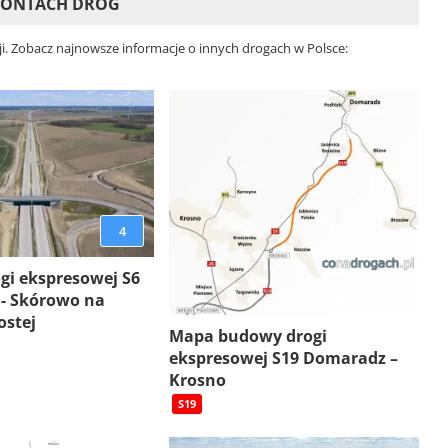
EMONTACH DRÓG
i. Zobacz najnowsze informacje o innych drogach w Polsce:
4
gi ekspresowej S6
 - Skórowo na
ostej
Mapa budowy drogi
ekspresowej S19 Domaradz –
Krosno
S19