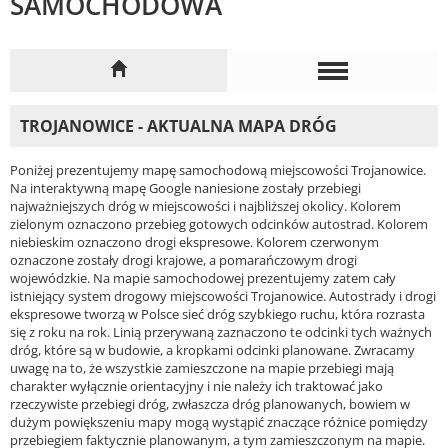
SAMOCHODOWA
TROJANOWICE - AKTUALNA MAPA DRÓG
Poniżej prezentujemy mapę samochodową miejscowości Trojanowice.
Na interaktywną mapę Google naniesione zostały przebiegi
najważniejszych dróg w miejscowości i najbliższej okolicy. Kolorem
zielonym oznaczono przebieg gotowych odcinków autostrad. Kolorem
niebieskim oznaczono drogi ekspresowe. Kolorem czerwonym
oznaczone zostały drogi krajowe, a pomarańczowym drogi
wojewódzkie. Na mapie samochodowej prezentujemy zatem cały
istniejący system drogowy miejscowości Trojanowice. Autostrady i drogi
ekspresowe tworzą w Polsce sieć dróg szybkiego ruchu, która rozrasta
się z roku na rok. Linią przerywaną zaznaczono te odcinki tych ważnych
dróg, które są w budowie, a kropkami odcinki planowane. Zwracamy
uwagę na to, że wszystkie zamieszczone na mapie przebiegi mają
charakter wyłącznie orientacyjny i nie należy ich traktować jako
rzeczywiste przebiegi dróg, zwłaszcza dróg planowanych, bowiem w
dużym powiększeniu mapy mogą wystąpić znaczące różnice pomiędzy
przebiegiem faktycznie planowanym, a tym zamieszczonym na mapie.