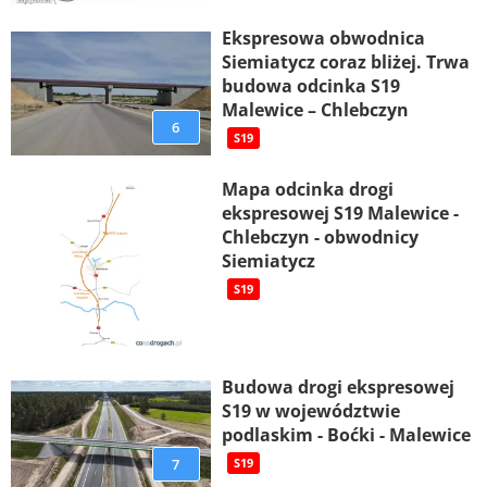
Ekspresowa obwodnica
Siemiatycz coraz bliżej. Trwa
budowa odcinka S19
Malewice – Chlebczyn
6
S19
Mapa odcinka drogi
ekspresowej S19 Malewice -
Chlebczyn - obwodnicy
Siemiatycz
S19
Budowa drogi ekspresowej
S19 w województwie
podlaskim - Boćki - Malewice
7
S19