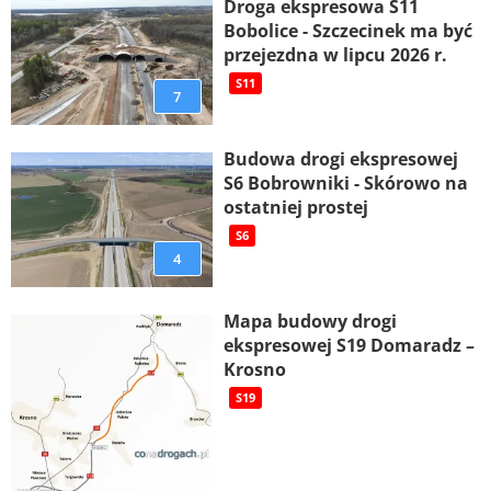
Droga ekspresowa S11
Bobolice - Szczecinek ma być
przejezdna w lipcu 2026 r.
S11
7
Budowa drogi ekspresowej
S6 Bobrowniki - Skórowo na
ostatniej prostej
S6
4
Mapa budowy drogi
ekspresowej S19 Domaradz –
Krosno
S19