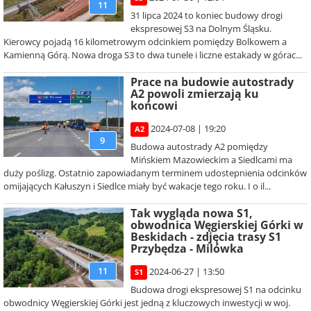
11
31 lipca 2024 to koniec budowy drogi
ekspresowej S3 na Dolnym Śląsku.
Kierowcy pojadą 16 kilometrowym odcinkiem pomiędzy Bolkowem a
Kamienną Górą. Nowa droga S3 to dwa tunele i liczne estakady w górac...
Prace na budowie autostrady
A2 powoli zmierzają ku
końcowi
2024-07-08 | 19:20
A2
9
Budowa autostrady A2 pomiędzy
Mińskiem Mazowieckim a Siedlcami ma
duży poślizg. Ostatnio zapowiadanym terminem udostepnienia odcinków
omijających Kałuszyn i Siedlce miały być wakacje tego roku. I o il...
Tak wygląda nowa S1,
obwodnica Węgierskiej Górki w
Beskidach - zdjęcia trasy S1
Przybędza - Milówka
11
2024-06-27 | 13:50
S1
Budowa drogi ekspresowej S1 na odcinku
obwodnicy Węgierskiej Górki jest jedną z kluczowych inwestycji w woj.