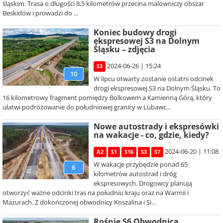
śląskim. Trasa o długości 8,5 kilometrów przecina malowniczy obszar
Beskidów i prowadzi do ...
Koniec budowy drogi
ekspresowej S3 na Dolnym
Śląsku – zdjęcia
2024-06-26 | 15:24
S3
10
W lipcu otwarty zostanie ostatni odcinek
drogi ekspresowej S3 na Dolnym Śląsku. To
16 kilometrowy fragment pomiędzy Bolkowem a Kamienną Górą, który
ułatwi podróżowanie do południowej granicy w Lubawc...
Nowe autostrady i ekspresówki
na wakacje - co, gdzie, kiedy?
2024-06-20 | 11:08
A2
S1
S16
S3
S7
W wakacje przybędzie ponad 65
6
kilometrów autostrad i dróg
ekspresowych. Drogowcy planują
otworzyć ważne odcinki tras na południu kraju oraz na Warmii i
Mazurach. Z dokończonej obwodnicy Koszalina i Si...
Rośnie S6 Obwodnica