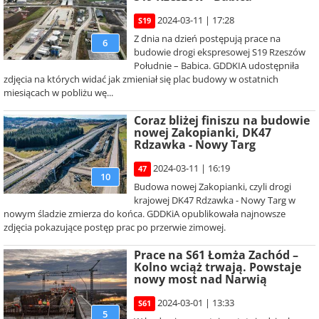
2024-03-11 | 17:28
S19
Z dnia na dzień postępują prace na
6
budowie drogi ekspresowej S19 Rzeszów
Południe – Babica. GDDKIA udostępniła
zdjęcia na których widać jak zmieniał się plac budowy w ostatnich
miesiącach w pobliżu wę...
Coraz bliżej finiszu na budowie
nowej Zakopianki, DK47
Rdzawka - Nowy Targ
2024-03-11 | 16:19
47
10
Budowa nowej Zakopianki, czyli drogi
krajowej DK47 Rdzawka - Nowy Targ w
nowym śladzie zmierza do końca. GDDKiA opublikowała najnowsze
zdjęcia pokazujące postęp prac po przerwie zimowej.
Prace na S61 Łomża Zachód –
Kolno wciąż trwają. Powstaje
nowy most nad Narwią
2024-03-01 | 13:33
S61
5