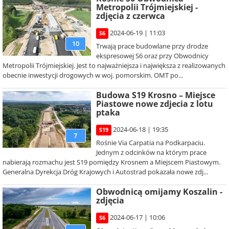
Metropolii Trójmiejskiej -
zdjęcia z czerwca
2024-06-19 | 11:03
S6
10
Trwają prace budowlane przy drodze
ekspresowej S6 oraz przy Obwodnicy
Metropolii Trójmiejskiej. Jest to najważniejsza i największa z realizowanych
obecnie inwestycji drogowych w woj. pomorskim. OMT po...
Budowa S19 Krosno – Miejsce
Piastowe nowe zdjecia z lotu
ptaka
2024-06-18 | 19:35
S19
7
Rośnie Via Carpatia na Podkarpaciu.
Jednym z odcinków na którym prace
nabierają rozmachu jest S19 pomiędzy Krosnem a Miejscem Piastowym.
Generalna Dyrekcja Dróg Krajowych i Autostrad pokazała nowe zdj...
Obwodnicą omijamy Koszalin -
zdjęcia
2024-06-17 | 10:06
S6