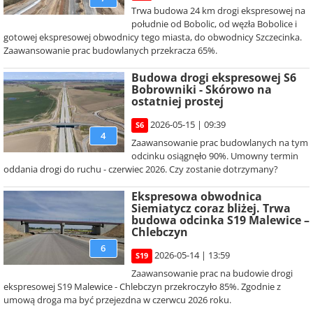
Trwa budowa 24 km drogi ekspresowej na
południe od Bobolic, od węzła Bobolice i
gotowej ekspresowej obwodnicy tego miasta, do obwodnicy Szczecinka.
Zaawansowanie prac budowlanych przekracza 65%.
Budowa drogi ekspresowej S6
Bobrowniki - Skórowo na
ostatniej prostej
2026-05-15 | 09:39
S6
4
Zaawansowanie prac budowlanych na tym
odcinku osiągnęło 90%. Umowny termin
oddania drogi do ruchu - czerwiec 2026. Czy zostanie dotrzymany?
Ekspresowa obwodnica
Siemiatycz coraz bliżej. Trwa
budowa odcinka S19 Malewice –
Chlebczyn
6
2026-05-14 | 13:59
S19
Zaawansowanie prac na budowie drogi
ekspresowej S19 Malewice - Chlebczyn przekroczyło 85%. Zgodnie z
umową droga ma być przejezdna w czerwcu 2026 roku.