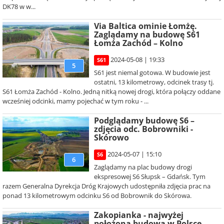
DK78 w w...
Via Baltica ominie Łomżę.
Zaglądamy na budowę S61
Łomża Zachód – Kolno
2024-05-08 | 19:33
S61
5
S61 jest niemal gotowa. W budowie jest
ostatni, 13 kilometrowy, odcinek trasy tj.
S61 Łomża Zachód - Kolno. Jedną nitką nowej drogi, która połączy oddane
wcześniej odcinki, mamy pojechać w tym roku - ...
Podglądamy budowę S6 –
zdjęcia odc. Bobrowniki -
Skórowo
2024-05-07 | 15:10
S6
6
Zaglądamy na plac budowy drogi
ekspresowej S6 Słupsk – Gdańsk. Tym
razem Generalna Dyrekcja Dróg Krajowych udostępniła zdjęcia prac na
ponad 13 kilometrowym odcinku S6 od Bobrownik do Skórowa.
Zakopianka - najwyżej
położona budowa w Polsce.