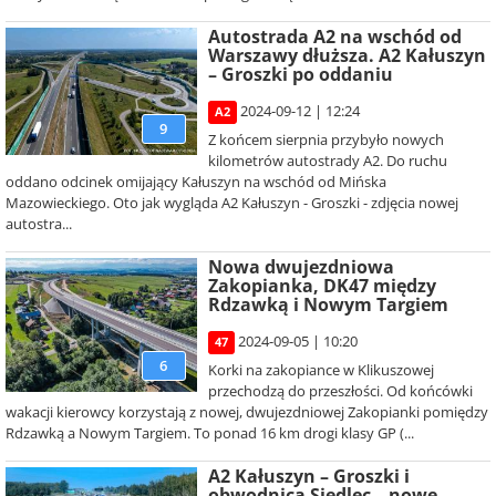
Autostrada A2 na wschód od
Warszawy dłuższa. A2 Kałuszyn
– Groszki po oddaniu
2024-09-12 | 12:24
A2
9
Z końcem sierpnia przybyło nowych
kilometrów autostrady A2. Do ruchu
oddano odcinek omijający Kałuszyn na wschód od Mińska
Mazowieckiego. Oto jak wygląda A2 Kałuszyn - Groszki - zdjęcia nowej
autostra...
Nowa dwujezdniowa
Zakopianka, DK47 między
Rdzawką i Nowym Targiem
2024-09-05 | 10:20
47
6
Korki na zakopiance w Klikuszowej
przechodzą do przeszłości. Od końcówki
wakacji kierowcy korzystają z nowej, dwujezdniowej Zakopianki pomiędzy
Rdzawką a Nowym Targiem. To ponad 16 km drogi klasy GP (...
A2 Kałuszyn – Groszki i
obwodnica Siedlec – nowe