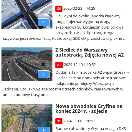
2025-02-23 | 14:28
S6
Od Gdyni do okolic Lęborka kierowcy
mogą dojechać wygodną drogą
4
ekspresową S6. Dwujezdniowa, po dwa
pasy ruchu w każdą stronę, droga
nazywana jest również Trasą Kaszubską. GDDKIA przedstawiła piękne z...
Z Siedlec do Warszawy
autostradą. Zdjęcia nowej A2
2024-12-19 | 10:52
A2
Oddanie 13 km odcinka A2 węzeł Groszki –
7
Siedlce Zachód domknęło autostradowe
połączenie pomiędzy Warszawą a
Siedlcami. Oto jak wygląda ostatni z trzech odcinków realizowanych w
ramach budowy trasy po...
Nowa obwodnica Gryfina na
koniec 2024 r. - zdjęcia
2024-11-08 | 10:12
31
Budowa obwodnicy Gryfina w ciągu DK31
5