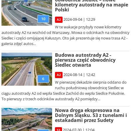
kilometry autostrady na mapie
Polski
10
2024-09-04 | 12:29
A2
W te wakacje przybyły nowe kilometry
autostrady A2 na wschód od Warszawy, Mowa o odcinkach na obwodnicy
Siedlec i części omijającej Kałuszyn. Oto jak prezentuje się nowa trasa A2 -
galeria zdjęć autos...
Budowa autostrady A2 -
pierwsza część obwodnicy
Siedlec otwarta
2024-08-14 | 12:42
A2
6
W pierwszej dekadzie sierpnia oddano do
ruchu południową obwodnicę Siedlec w
ciągu autostrady A2 od węzła Siedlce Zachód do węzła Siedlce Południe.
To pierwszy z trzech odcinków autostrady A2 pomiędzy...
Nowa droga ekspresowa na
Dolnym Śląsku. S3 z tunelami i
estakadami przez Sudety
2024-07-30 | 12:04
S3