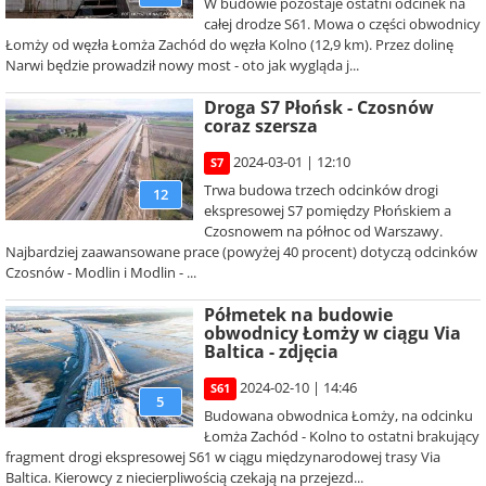
W budowie pozostaje ostatni odcinek na
całej drodze S61. Mowa o części obwodnicy
Łomży od węzła Łomża Zachód do węzła Kolno (12,9 km). Przez dolinę
Narwi będzie prowadził nowy most - oto jak wygląda j...
Droga S7 Płońsk - Czosnów
coraz szersza
2024-03-01 | 12:10
S7
Trwa budowa trzech odcinków drogi
12
ekspresowej S7 pomiędzy Płońskiem a
Czosnowem na północ od Warszawy.
Najbardziej zaawansowane prace (powyżej 40 procent) dotyczą odcinków
Czosnów - Modlin i Modlin - ...
Półmetek na budowie
obwodnicy Łomży w ciągu Via
Baltica - zdjęcia
2024-02-10 | 14:46
S61
5
Budowana obwodnica Łomży, na odcinku
Łomża Zachód - Kolno to ostatni brakujący
fragment drogi ekspresowej S61 w ciągu międzynarodowej trasy Via
Baltica. Kierowcy z niecierpliwością czekają na przejezd...