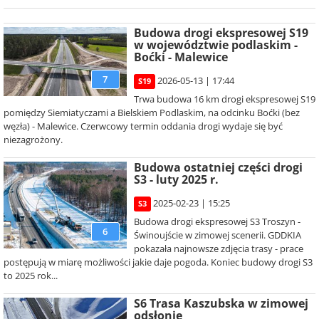
Budowa drogi ekspresowej S19
w województwie podlaskim -
Boćki - Malewice
7
2026-05-13 | 17:44
S19
Trwa budowa 16 km drogi ekspresowej S19
pomiędzy Siemiatyczami a Bielskiem Podlaskim, na odcinku Boćki (bez
węzła) - Malewice. Czerwcowy termin oddania drogi wydaje się być
niezagrożony.
Budowa ostatniej części drogi
S3 - luty 2025 r.
2025-02-23 | 15:25
S3
Budowa drogi ekspresowej S3 Troszyn -
6
Świnoujście w zimowej scenerii. GDDKIA
pokazała najnowsze zdjęcia trasy - prace
postępują w miarę możliwości jakie daje pogoda. Koniec budowy drogi S3
to 2025 rok...
S6 Trasa Kaszubska w zimowej
odsłonie