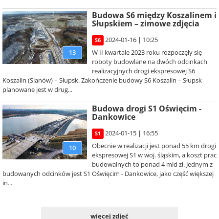
Budowa S6 między Koszalinem i
Słupskiem – zimowe zdjęcia
2024-01-16 | 10:25
S6
W II kwartale 2023 roku rozpoczęły się
13
roboty budowlane na dwóch odcinkach
realizacyjnych drogi ekspresowej S6
Koszalin (Sianów) – Słupsk. Zakończenie budowy S6 Koszalin – Słupsk
planowane jest w drug...
Budowa drogi S1 Oświęcim -
Dankowice
2024-01-15 | 16:55
S1
Obecnie w realizacji jest ponad 55 km drogi
10
ekspresowej S1 w woj. śląskim, a koszt prac
budowalnych to ponad 4 mld zł. Jednym z
budowanych odcinków jest S1 Oświęcim - Dankowice, jako część większej
in...
więcej zdjęć