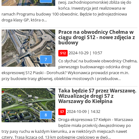
(woj. zachodniopomorskie) zbliża się do
końca. Inwestycja jest realizowana w
ramach Programu budowy 100 obwodnic. Będzie to jednojezdniowa
droga klasy GP, która o...
Prace na obwodnicy Chełma w
ciągu drogi S12 - nowe zdjęcia z
budowy
2024-10-29 | 10:57
S12
7
Co słychać na budowie obwodnicy Chełma,
pierwszego budowanego odcinka drogi
ekspresowej S12 Piaski - Dorohusk? Wykonawca prowadzi prace m.in.
przy budowie trasy głównej, obiektów mostowych i przebudow...
Taka będzie S7 przez Warszawę.
Wizualizacje drogi S7 z
Warszawy do Kiełpina
2024-10-09 | 14:32
S7
8
Droga ekspresowa S7 Kiełpin - Warszawa
będzie miała przekrój dwujezdniowy po
trzy pasy ruchu w każdym kierunku, a w niektórych miejscach nawet
cztery. Trasa licząca od. 13 km pobiegnie częściowo w dwó...