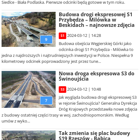
Siedlce - Biała Podlaska. Pierwsze odcinki będą gotowe w tym roku.
Budowa drogi ekspresowej S1
Przybędza – Milówka w
Beskidach – najnowsze zdjęcia
2024-03-12 | 14:28
S1
9
Budowa obejścia Węgierskiej Górki jako
odcinka drogi S1 Przybędza - Milówka to
jedna z najdroższych i najtrudniejszych inwestycji w Polsce. Niespełna 9
kilometrowy odcinek poprowadzony jest przez tune...
Nowa droga ekspresowa S3 do
Świnoujścia
2024-03-12 | 10:48
S3
Jak wygląda budowa drogi ekspresowej S3
7
w rejonie Świnoujścia? Generalna Dyrekcja
Dróg Krajowych przedstawiła nowe zdjęcia
z budowy ostatniej części trasy w woj. zachodniopomorskim. Według
umów z wyko...
Tak zmienia się plac budowy
S19 Rzeszów - Babica