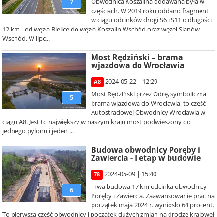
Obwodnica Koszalina oddawana była w
7
częściach. W 2019 roku oddano fragment
w ciągu odcinków drogi S6 i S11 o długości
12 km - od węzła Bielice do węzła Koszalin Wschód oraz węzeł Sianów
Wschód. W lipc...
Most Rędziński – brama
wjazdowa do Wrocławia
2024-05-22 | 12:29
A8
Most Rędziński przez Odrę, symboliczna
5
brama wjazdowa do Wrocławia, to część
Autostradowej Obwodnicy Wrocławia w
ciągu A8. Jest to największy w naszym kraju most podwieszony do
jednego pylonu i jeden ...
Budowa obwodnicy Poręby i
Zawiercia - I etap w budowie
2024-05-09 | 15:40
78
Trwa budowa 17 km odcinka obwodnicy
6
Poręby i Zawiercia. Zaawansowanie prac na
początek maja 2024 r. wyniosło 64 procent.
To pierwsza część obwodnicy i początek dużych zmian na drodze krajowej