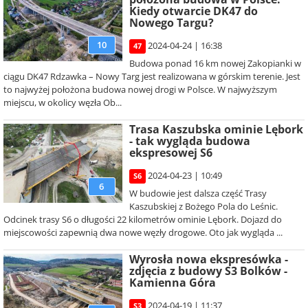
Kiedy otwarcie DK47 do
Nowego Targu?
10
2024-04-24 | 16:38
47
Budowa ponad 16 km nowej Zakopianki w
ciągu DK47 Rdzawka – Nowy Targ jest realizowana w górskim terenie. Jest
to najwyżej położona budowa nowej drogi w Polsce. W najwyższym
miejscu, w okolicy węzła Ob...
Trasa Kaszubska ominie Lębork
- tak wygląda budowa
ekspresowej S6
2024-04-23 | 10:49
S6
6
W budowie jest dalsza część Trasy
Kaszubskiej z Bożego Pola do Leśnic.
Odcinek trasy S6 o długości 22 kilometrów ominie Lębork. Dojazd do
miejscowości zapewnią dwa nowe węzły drogowe. Oto jak wygląda ...
Wyrosła nowa ekspresówka -
zdjęcia z budowy S3 Bolków -
Kamienna Góra
2024-04-19 | 11:37
S3