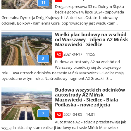
11
Droga ekspresowa S3 na Dolnym Śląsku
będzie gotowa w lipcu 2024 - zapowiada
Generalna Dyrekcja Dróg Krajowych i Autostrad. Ostatni budowany
odcinek, Bolków - Kamienna Góra, poprowadzony jest wiaduktam...
Wielki plac budowy na wschód
od Warszawy - zdjęcia A2 Mińsk
Mazowiecki - Siedlce
2024-04-17 | 11:55
A2
8
Budowa autostrady A2 na wschód od
Warszawy przedłuży się do przyszłego
roku. Dwa z trzech odcinków na trasie Mińsk Mazowiecki - Siedlce mają
być oddane w tym roku. Na środkowy fragment A2 Groszki - Si...
Budowa wszystkich odcinków
autostrady A2 Mińsk
Mazowiecki - Siedlce - Biała
Podlaska - nowe zdjęcia
7
2024-04-05 | 14:31
A2
Autostrada A2 – zdjęcia przedstawiają jak
wygląda aktualny stan realizacji budowy na trasie Mińsk Mazowiecki -