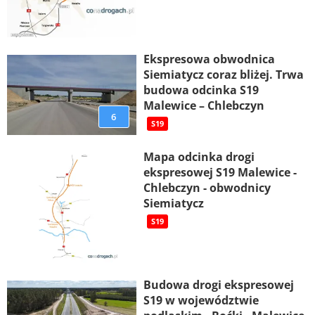
Ekspresowa obwodnica
Siemiatycz coraz bliżej. Trwa
budowa odcinka S19
Malewice – Chlebczyn
6
S19
Mapa odcinka drogi
ekspresowej S19 Malewice -
Chlebczyn - obwodnicy
Siemiatycz
S19
Budowa drogi ekspresowej
S19 w województwie