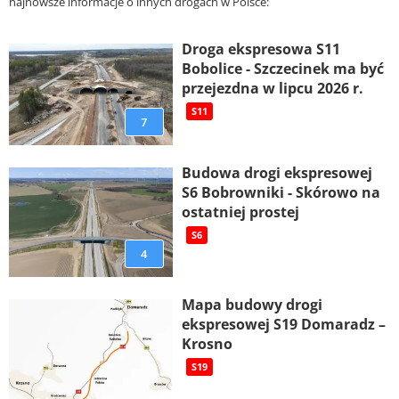
najnowsze informacje o innych drogach w Polsce:
Droga ekspresowa S11
Bobolice - Szczecinek ma być
przejezdna w lipcu 2026 r.
S11
7
Budowa drogi ekspresowej
S6 Bobrowniki - Skórowo na
ostatniej prostej
S6
4
Mapa budowy drogi
ekspresowej S19 Domaradz –
Krosno
S19