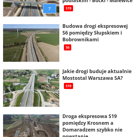
podlaskim - Boćki - Malewice
7
S19
Budowa drogi ekspresowej
S6 pomiędzy Słupskiem i
Bobrownikami
S6
Jakie drogi buduje aktualnie
Mostostal Warszawa SA?
S19
Droga ekspresowa S19
pomiędzy Krosnem a
Domaradzem szybko nie
powstanie