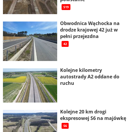
S19
Obwodnica Wąchocka na
drodze krajowej 42 już w
pełni przejezdna
42
Kolejne kilometry
autostrady A2 oddane do
ruchu
Kolejne 20 km drogi
ekspresowej S6 na majówkę
S6