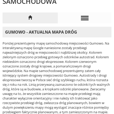
SAMOCHODOWA
GUMOWO - AKTUALNA MAPA DRÓG
Poniżej prezentujemy mapę samochodową miejscowości Gumowo. Na
interaktywną mapę Google naniesione zostały przebiegi
najważniejszych dróg w miejscowości i najbliższej okolicy. Kolorem
zielonym oznaczono przebieg gotowych odcinków autostrad. Kolorem
niebieskim oznaczono drogi ekspresowe. Kolorem czerwonym
oznaczone zostały drogi krajowe, a pomarańczowym drogi
wojewódzkie. Na mapie samochodowej prezentujemy zatem cały
istniejący system drogowy miejscowości Gumowo. Autostrady i drogi
ekspresowe tworzą w Polsce sieć dróg szybkiego ruchu, która rozrasta
się z roku na rok. Linią przerywaną zaznaczono te odcinki tych ważnych
dróg, które są w budowie, a kropkami odcinki planowane. Zwracamy
uwagę na to, że wszystkie zamieszczone na mapie przebiegi mają
charakter wyłącznie orientacyjny i nie należy ich traktować jako
rzeczywiste przebiegi dróg, zwłaszcza dróg planowanych, bowiem w
dużym powiększeniu mapy mogą wystąpić znaczące różnice pomiędzy
przebiegiem faktycznie planowanym, a tym zamieszczonym na mapie.