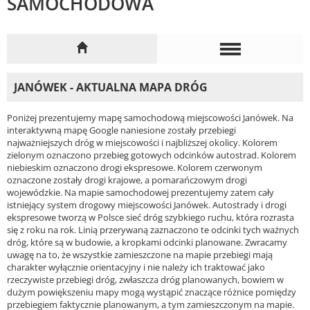
SAMOCHODOWA
JANÓWEK - AKTUALNA MAPA DRÓG
Poniżej prezentujemy mapę samochodową miejscowości Janówek. Na
interaktywną mapę Google naniesione zostały przebiegi
najważniejszych dróg w miejscowości i najbliższej okolicy. Kolorem
zielonym oznaczono przebieg gotowych odcinków autostrad. Kolorem
niebieskim oznaczono drogi ekspresowe. Kolorem czerwonym
oznaczone zostały drogi krajowe, a pomarańczowym drogi
wojewódzkie. Na mapie samochodowej prezentujemy zatem cały
istniejący system drogowy miejscowości Janówek. Autostrady i drogi
ekspresowe tworzą w Polsce sieć dróg szybkiego ruchu, która rozrasta
się z roku na rok. Linią przerywaną zaznaczono te odcinki tych ważnych
dróg, które są w budowie, a kropkami odcinki planowane. Zwracamy
uwagę na to, że wszystkie zamieszczone na mapie przebiegi mają
charakter wyłącznie orientacyjny i nie należy ich traktować jako
rzeczywiste przebiegi dróg, zwłaszcza dróg planowanych, bowiem w
dużym powiększeniu mapy mogą wystąpić znaczące różnice pomiędzy
przebiegiem faktycznie planowanym, a tym zamieszczonym na mapie.