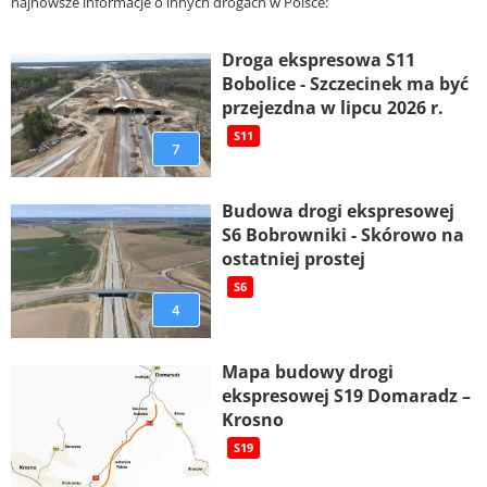
najnowsze informacje o innych drogach w Polsce:
Droga ekspresowa S11
Bobolice - Szczecinek ma być
przejezdna w lipcu 2026 r.
S11
7
Budowa drogi ekspresowej
S6 Bobrowniki - Skórowo na
ostatniej prostej
S6
4
Mapa budowy drogi
ekspresowej S19 Domaradz –
Krosno
S19