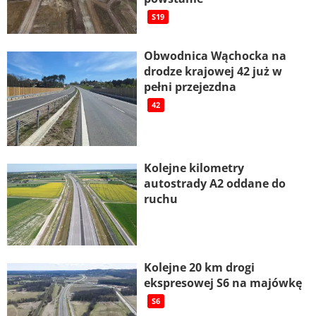
S19
Obwodnica Wąchocka na
drodze krajowej 42 już w
pełni przejezdna
42
Kolejne kilometry
autostrady A2 oddane do
ruchu
Kolejne 20 km drogi
ekspresowej S6 na majówkę
S6