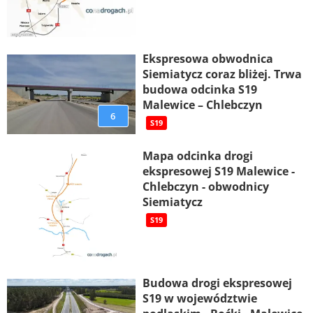
Ekspresowa obwodnica
Siemiatycz coraz bliżej. Trwa
budowa odcinka S19
Malewice – Chlebczyn
6
S19
Mapa odcinka drogi
ekspresowej S19 Malewice -
Chlebczyn - obwodnicy
Siemiatycz
S19
Budowa drogi ekspresowej
S19 w województwie