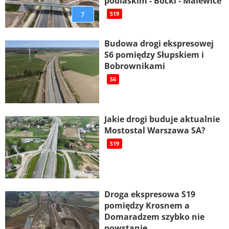
podlaskim - Boćki - Malewice
7
S19
Budowa drogi ekspresowej
S6 pomiędzy Słupskiem i
Bobrownikami
S6
Jakie drogi buduje aktualnie
Mostostal Warszawa SA?
S19
Droga ekspresowa S19
pomiędzy Krosnem a
Domaradzem szybko nie
powstanie