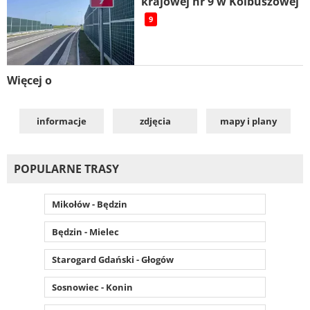
krajowej nr 9 w Kolbuszowej
9
Więcej o
informacje
zdjęcia
mapy i plany
POPULARNE TRASY
Mikołów - Będzin
Będzin - Mielec
Starogard Gdański - Głogów
Sosnowiec - Konin