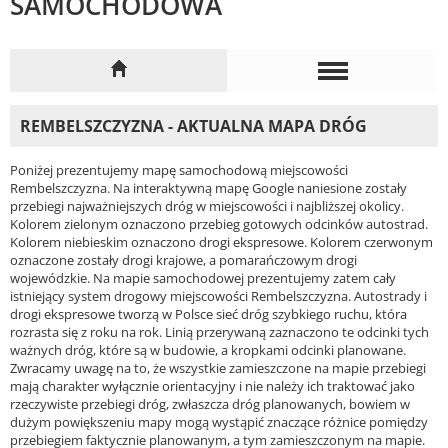
SAMOCHODOWA
REMBELSZCZYZNA - AKTUALNA MAPA DRÓG
Poniżej prezentujemy mapę samochodową miejscowości
Rembelszczyzna. Na interaktywną mapę Google naniesione zostały
przebiegi najważniejszych dróg w miejscowości i najbliższej okolicy.
Kolorem zielonym oznaczono przebieg gotowych odcinków autostrad.
Kolorem niebieskim oznaczono drogi ekspresowe. Kolorem czerwonym
oznaczone zostały drogi krajowe, a pomarańczowym drogi
wojewódzkie. Na mapie samochodowej prezentujemy zatem cały
istniejący system drogowy miejscowości Rembelszczyzna. Autostrady i
drogi ekspresowe tworzą w Polsce sieć dróg szybkiego ruchu, która
rozrasta się z roku na rok. Linią przerywaną zaznaczono te odcinki tych
ważnych dróg, które są w budowie, a kropkami odcinki planowane.
Zwracamy uwagę na to, że wszystkie zamieszczone na mapie przebiegi
mają charakter wyłącznie orientacyjny i nie należy ich traktować jako
rzeczywiste przebiegi dróg, zwłaszcza dróg planowanych, bowiem w
dużym powiększeniu mapy mogą wystąpić znaczące różnice pomiędzy
przebiegiem faktycznie planowanym, a tym zamieszczonym na mapie.