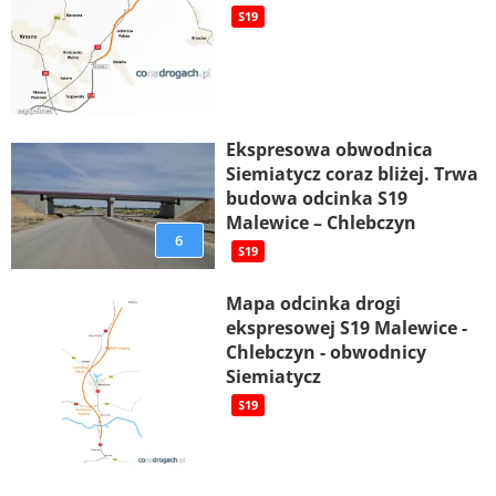
S19
Ekspresowa obwodnica
Siemiatycz coraz bliżej. Trwa
budowa odcinka S19
Malewice – Chlebczyn
6
S19
Mapa odcinka drogi
ekspresowej S19 Malewice -
Chlebczyn - obwodnicy
Siemiatycz
S19