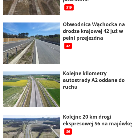
S19
Obwodnica Wąchocka na
drodze krajowej 42 już w
pełni przejezdna
42
Kolejne kilometry
autostrady A2 oddane do
ruchu
Kolejne 20 km drogi
ekspresowej S6 na majówkę
S6