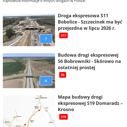
najnowsze informacje o innych drogach w Polsce:
Droga ekspresowa S11
Bobolice - Szczecinek ma być
przejezdna w lipcu 2026 r.
S11
7
Budowa drogi ekspresowej
S6 Bobrowniki - Skórowo na
ostatniej prostej
S6
4
Mapa budowy drogi
ekspresowej S19 Domaradz –
Krosno
S19