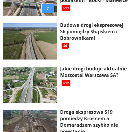
podlaskim - Boćki - Malewice
7
S19
Budowa drogi ekspresowej
S6 pomiędzy Słupskiem i
Bobrownikami
S6
Jakie drogi buduje aktualnie
Mostostal Warszawa SA?
S19
Droga ekspresowa S19
pomiędzy Krosnem a
Domaradzem szybko nie
powstanie