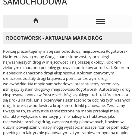
SAMOCHODOWA
ROGOTWÓRSK - AKTUALNA MAPA DRÓG
Poniżej prezentujemy mapę samochodową miejscowości Rogotwórsk.
Na interaktywną mapę Google naniesione zostały przebiegi
najważniejszych dróg w miejscowości i najbliższej okolicy. Kolorem
zielonym oznaczono przebieg gotowych odcinków autostrad. Kolorem
niebieskim oznaczono drogi ekspresowe. Kolorem czerwonym
oznaczone zostały drogi krajowe, a pomarańczowym drogi
wojewódzkie. Na mapie samochodowej prezentujemy zatem cały
istniejący system drogowy miejscowości Rogotwórsk. Autostrady i drogi
ekspresowe tworzą w Polsce sieć dróg szybkiego ruchu, która rozrasta
się z roku na rok. Linią przerywaną zaznaczono te odcinki tych ważnych
dróg, które są w budowie, a kropkami odcinki planowane. Zwracamy
uwagę na to, że wszystkie zamieszczone na mapie przebiegi mają
charakter wyłącznie orientacyjny i nie należy ich traktować jako
rzeczywiste przebiegi dróg, zwłaszcza dróg planowanych, bowiem w
dużym powiększeniu mapy mogą wystąpić znaczące różnice pomiędzy
przebiegiem faktycznie planowanym, a tym zamieszczonym na mapie.