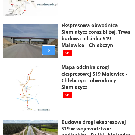
Ekspresowa obwodnica
Siemiatycz coraz bliżej. Trwa
budowa odcinka S19
Malewice – Chlebczyn
6
S19
Mapa odcinka drogi
ekspresowej S19 Malewice -
Chlebczyn - obwodnicy
Siemiatycz
S19
Budowa drogi ekspresowej
S19 w województwie