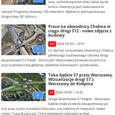
(woj. zachodniopomorskie) zbliża się do
końca. Inwestycja jest realizowana w
ramach Programu budowy 100 obwodnic. Będzie to jednojezdniowa
droga klasy GP, która o...
Prace na obwodnicy Chełma w
ciągu drogi S12 - nowe zdjęcia z
budowy
2024-10-29 | 10:57
S12
7
Co słychać na budowie obwodnicy Chełma,
pierwszego budowanego odcinka drogi
ekspresowej S12 Piaski - Dorohusk? Wykonawca prowadzi prace m.in.
przy budowie trasy głównej, obiektów mostowych i przebudow...
Taka będzie S7 przez Warszawę.
Wizualizacje drogi S7 z
Warszawy do Kiełpina
2024-10-09 | 14:32
S7
8
Droga ekspresowa S7 Kiełpin - Warszawa
będzie miała przekrój dwujezdniowy po
trzy pasy ruchu w każdym kierunku, a w niektórych miejscach nawet
cztery. Trasa licząca od. 13 km pobiegnie częściowo w dwó...