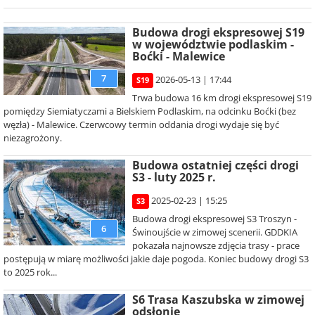
Budowa drogi ekspresowej S19
w województwie podlaskim -
Boćki - Malewice
7
2026-05-13 | 17:44
S19
Trwa budowa 16 km drogi ekspresowej S19
pomiędzy Siemiatyczami a Bielskiem Podlaskim, na odcinku Boćki (bez
węzła) - Malewice. Czerwcowy termin oddania drogi wydaje się być
niezagrożony.
Budowa ostatniej części drogi
S3 - luty 2025 r.
2025-02-23 | 15:25
S3
Budowa drogi ekspresowej S3 Troszyn -
6
Świnoujście w zimowej scenerii. GDDKIA
pokazała najnowsze zdjęcia trasy - prace
postępują w miarę możliwości jakie daje pogoda. Koniec budowy drogi S3
to 2025 rok...
S6 Trasa Kaszubska w zimowej
odsłonie