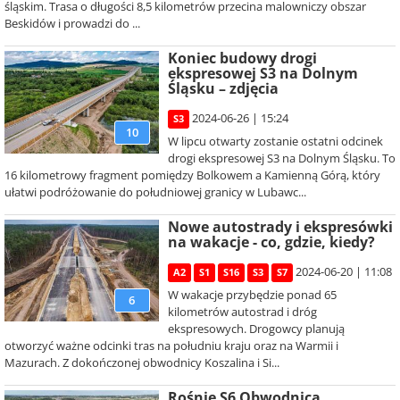
śląskim. Trasa o długości 8,5 kilometrów przecina malowniczy obszar
Beskidów i prowadzi do ...
Koniec budowy drogi
ekspresowej S3 na Dolnym
Śląsku – zdjęcia
2024-06-26 | 15:24
S3
10
W lipcu otwarty zostanie ostatni odcinek
drogi ekspresowej S3 na Dolnym Śląsku. To
16 kilometrowy fragment pomiędzy Bolkowem a Kamienną Górą, który
ułatwi podróżowanie do południowej granicy w Lubawc...
Nowe autostrady i ekspresówki
na wakacje - co, gdzie, kiedy?
2024-06-20 | 11:08
A2
S1
S16
S3
S7
W wakacje przybędzie ponad 65
6
kilometrów autostrad i dróg
ekspresowych. Drogowcy planują
otworzyć ważne odcinki tras na południu kraju oraz na Warmii i
Mazurach. Z dokończonej obwodnicy Koszalina i Si...
Rośnie S6 Obwodnica