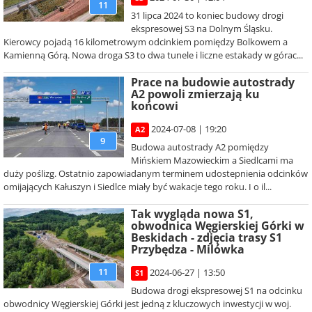
11
31 lipca 2024 to koniec budowy drogi
ekspresowej S3 na Dolnym Śląsku.
Kierowcy pojadą 16 kilometrowym odcinkiem pomiędzy Bolkowem a
Kamienną Górą. Nowa droga S3 to dwa tunele i liczne estakady w górac...
Prace na budowie autostrady
A2 powoli zmierzają ku
końcowi
2024-07-08 | 19:20
A2
9
Budowa autostrady A2 pomiędzy
Mińskiem Mazowieckim a Siedlcami ma
duży poślizg. Ostatnio zapowiadanym terminem udostepnienia odcinków
omijających Kałuszyn i Siedlce miały być wakacje tego roku. I o il...
Tak wygląda nowa S1,
obwodnica Węgierskiej Górki w
Beskidach - zdjęcia trasy S1
Przybędza - Milówka
11
2024-06-27 | 13:50
S1
Budowa drogi ekspresowej S1 na odcinku
obwodnicy Węgierskiej Górki jest jedną z kluczowych inwestycji w woj.