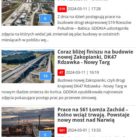
2024-03-11 | 17:28
S19
Z dnia na dzień postępują prace na
6
budowie drogi ekspresowej S19 Rzeszów
Południe – Babica. GDDKIA udostępniła
zdjęcia na których widać jak zmieniał się plac budowy w ostatnich
miesiącach w pobliżu wę...
Coraz bliżej finiszu na budowie
nowej Zakopianki, DK47
Rdzawka - Nowy Targ
2024-03-11 | 16:19
47
10
Budowa nowej Zakopianki, czyli drogi
krajowej DK47 Rdzawka - Nowy Targ w
nowym śladzie zmierza do końca. GDDKiA opublikowała najnowsze
zdjęcia pokazujące postęp prac po przerwie zimowej.
Prace na S61 Łomża Zachód –
Kolno wciąż trwają. Powstaje
nowy most nad Narwią
2024-03-01 | 13:33
S61
5