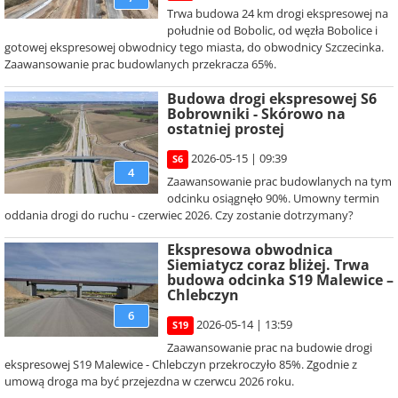
Trwa budowa 24 km drogi ekspresowej na
południe od Bobolic, od węzła Bobolice i
gotowej ekspresowej obwodnicy tego miasta, do obwodnicy Szczecinka.
Zaawansowanie prac budowlanych przekracza 65%.
Budowa drogi ekspresowej S6
Bobrowniki - Skórowo na
ostatniej prostej
2026-05-15 | 09:39
S6
4
Zaawansowanie prac budowlanych na tym
odcinku osiągnęło 90%. Umowny termin
oddania drogi do ruchu - czerwiec 2026. Czy zostanie dotrzymany?
Ekspresowa obwodnica
Siemiatycz coraz bliżej. Trwa
budowa odcinka S19 Malewice –
Chlebczyn
6
2026-05-14 | 13:59
S19
Zaawansowanie prac na budowie drogi
ekspresowej S19 Malewice - Chlebczyn przekroczyło 85%. Zgodnie z
umową droga ma być przejezdna w czerwcu 2026 roku.