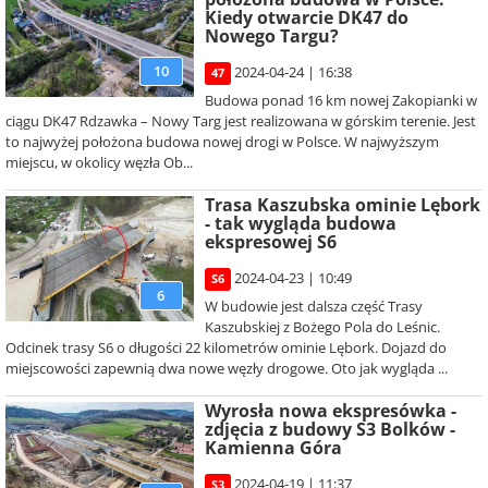
Kiedy otwarcie DK47 do
Nowego Targu?
10
2024-04-24 | 16:38
47
Budowa ponad 16 km nowej Zakopianki w
ciągu DK47 Rdzawka – Nowy Targ jest realizowana w górskim terenie. Jest
to najwyżej położona budowa nowej drogi w Polsce. W najwyższym
miejscu, w okolicy węzła Ob...
Trasa Kaszubska ominie Lębork
- tak wygląda budowa
ekspresowej S6
2024-04-23 | 10:49
S6
6
W budowie jest dalsza część Trasy
Kaszubskiej z Bożego Pola do Leśnic.
Odcinek trasy S6 o długości 22 kilometrów ominie Lębork. Dojazd do
miejscowości zapewnią dwa nowe węzły drogowe. Oto jak wygląda ...
Wyrosła nowa ekspresówka -
zdjęcia z budowy S3 Bolków -
Kamienna Góra
2024-04-19 | 11:37
S3