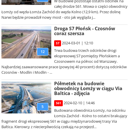
W budowie pozostaje ostatni odcinek na
całej drodze S61. Mowa o części obwodnicy
Łomży od węzła Łomża Zachód do węzła Kolno (12,9 km). Przez dolinę
Narwi będzie prowadził nowy most - oto jak wygląda j...
Droga S7 Płońsk - Czosnów
coraz szersza
2024-03-01 | 12:10
S7
Trwa budowa trzech odcinków drogi
12
ekspresowej S7 pomiędzy Płońskiem a
Czosnowem na północ od Warszawy.
Najbardziej zaawansowane prace (powyżej 40 procent) dotyczą odcinków
Czosnów - Modlin i Modlin - ...
Półmetek na budowie
obwodnicy Łomży w ciągu Via
Baltica - zdjęcia
2024-02-10 | 14:46
S61
5
Budowana obwodnica Łomży, na odcinku
Łomża Zachód - Kolno to ostatni brakujący
fragment drogi ekspresowej S61 w ciągu międzynarodowej trasy Via
Baltica. Kierowcy z niecierpliwością czekają na przejezd...