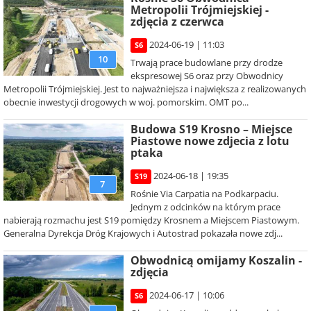
Metropolii Trójmiejskiej -
zdjęcia z czerwca
2024-06-19 | 11:03
S6
10
Trwają prace budowlane przy drodze
ekspresowej S6 oraz przy Obwodnicy
Metropolii Trójmiejskiej. Jest to najważniejsza i największa z realizowanych
obecnie inwestycji drogowych w woj. pomorskim. OMT po...
Budowa S19 Krosno – Miejsce
Piastowe nowe zdjecia z lotu
ptaka
2024-06-18 | 19:35
S19
7
Rośnie Via Carpatia na Podkarpaciu.
Jednym z odcinków na którym prace
nabierają rozmachu jest S19 pomiędzy Krosnem a Miejscem Piastowym.
Generalna Dyrekcja Dróg Krajowych i Autostrad pokazała nowe zdj...
Obwodnicą omijamy Koszalin -
zdjęcia
2024-06-17 | 10:06
S6