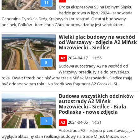
11
Droga ekspresowa S3 na Dolnym Śląsku
będzie gotowa w lipcu 2024 - zapowiada
Generalna Dyrekcja Dróg Krajowych i Autostrad. Ostatni budowany
odcinek, Bolków - Kamienna Góra, poprowadzony jest wiaduktam...
Wielki plac budowy na wschód
od Warszawy - zdjęcia A2 Mińsk
Mazowiecki - Siedlce
2024-04-17 | 11:55
A2
8
Budowa autostrady A2 na wschód od
Warszawy przedłuży się do przyszłego
roku. Dwa z trzech odcinków na trasie Mińsk Mazowiecki - Siedlce mają
być oddane w tym roku. Na środkowy fragment A2 Groszki - Si...
Budowa wszystkich odcinków
autostrady A2 Mińsk
Mazowiecki - Siedlce - Biała
Podlaska - nowe zdjęcia
7
2024-04-05 | 14:31
A2
Autostrada A2 – zdjęcia przedstawiają jak
wygląda aktualny stan realizacji budowy na trasie Mińsk Mazowiecki -