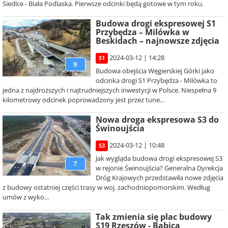
Siedlce - Biała Podlaska. Pierwsze odcinki będą gotowe w tym roku.
Budowa drogi ekspresowej S1
Przybędza – Milówka w
Beskidach – najnowsze zdjęcia
2024-03-12 | 14:28
S1
9
Budowa obejścia Węgierskiej Górki jako
odcinka drogi S1 Przybędza - Milówka to
jedna z najdroższych i najtrudniejszych inwestycji w Polsce. Niespełna 9
kilometrowy odcinek poprowadzony jest przez tune...
Nowa droga ekspresowa S3 do
Świnoujścia
2024-03-12 | 10:48
S3
Jak wygląda budowa drogi ekspresowej S3
7
w rejonie Świnoujścia? Generalna Dyrekcja
Dróg Krajowych przedstawiła nowe zdjęcia
z budowy ostatniej części trasy w woj. zachodniopomorskim. Według
umów z wyko...
Tak zmienia się plac budowy
S19 Rzeszów - Babica