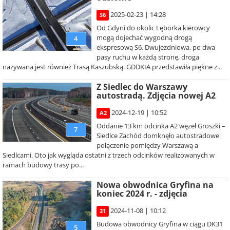
2025-02-23 | 14:28
S6
Od Gdyni do okolic Lęborka kierowcy
mogą dojechać wygodną drogą
4
ekspresową S6. Dwujezdniowa, po dwa
pasy ruchu w każdą stronę, droga
nazywana jest również Trasą Kaszubską. GDDKIA przedstawiła piękne z...
Z Siedlec do Warszawy
autostradą. Zdjęcia nowej A2
2024-12-19 | 10:52
A2
Oddanie 13 km odcinka A2 węzeł Groszki –
7
Siedlce Zachód domknęło autostradowe
połączenie pomiędzy Warszawą a
Siedlcami. Oto jak wygląda ostatni z trzech odcinków realizowanych w
ramach budowy trasy po...
Nowa obwodnica Gryfina na
koniec 2024 r. - zdjęcia
2024-11-08 | 10:12
31
Budowa obwodnicy Gryfina w ciągu DK31
5