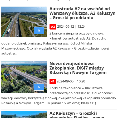
Autostrada A2 na wschód od
Warszawy dłuższa. A2 Kałuszyn
– Groszki po oddaniu
2024-09-12 | 12:24
A2
9
Z końcem sierpnia przybyło nowych
kilometrów autostrady A2. Do ruchu
oddano odcinek omijający Kałuszyn na wschód od Mińska
Mazowieckiego. Oto jak wygląda A2 Kałuszyn - Groszki - zdjęcia nowej
autostra...
Nowa dwujezdniowa
Zakopianka, DK47 między
Rdzawką i Nowym Targiem
2024-09-05 | 10:20
47
6
Korki na zakopiance w Klikuszowej
przechodzą do przeszłości. Od końcówki
wakacji kierowcy korzystają z nowej, dwujezdniowej Zakopianki pomiędzy
Rdzawką a Nowym Targiem. To ponad 16 km drogi klasy GP (...
A2 Kałuszyn – Groszki i
obwodnica Siedlec – nowe