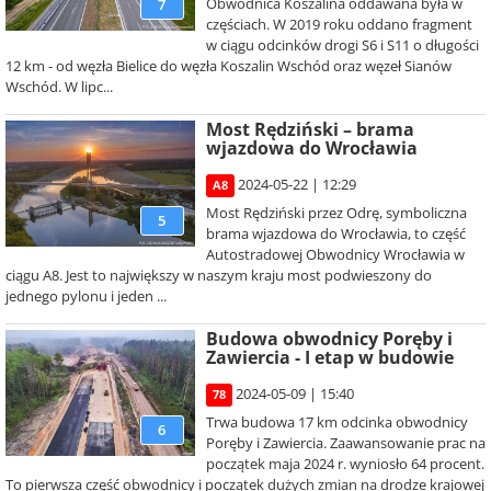
Obwodnica Koszalina oddawana była w
7
częściach. W 2019 roku oddano fragment
w ciągu odcinków drogi S6 i S11 o długości
12 km - od węzła Bielice do węzła Koszalin Wschód oraz węzeł Sianów
Wschód. W lipc...
Most Rędziński – brama
wjazdowa do Wrocławia
2024-05-22 | 12:29
A8
Most Rędziński przez Odrę, symboliczna
5
brama wjazdowa do Wrocławia, to część
Autostradowej Obwodnicy Wrocławia w
ciągu A8. Jest to największy w naszym kraju most podwieszony do
jednego pylonu i jeden ...
Budowa obwodnicy Poręby i
Zawiercia - I etap w budowie
2024-05-09 | 15:40
78
Trwa budowa 17 km odcinka obwodnicy
6
Poręby i Zawiercia. Zaawansowanie prac na
początek maja 2024 r. wyniosło 64 procent.
To pierwsza część obwodnicy i początek dużych zmian na drodze krajowej