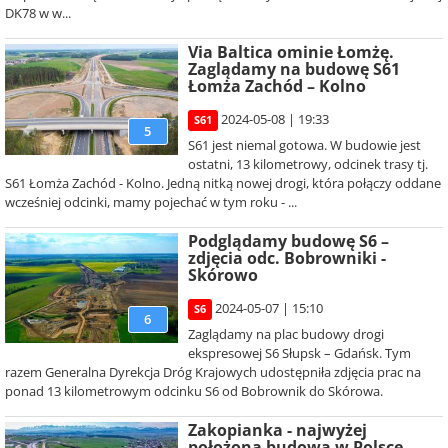
DK78 w w...
Via Baltica ominie Łomżę.
Zaglądamy na budowę S61
Łomża Zachód – Kolno
2024-05-08 | 19:33
S61
5
S61 jest niemal gotowa. W budowie jest
ostatni, 13 kilometrowy, odcinek trasy tj.
S61 Łomża Zachód - Kolno. Jedną nitką nowej drogi, która połączy oddane
wcześniej odcinki, mamy pojechać w tym roku - ...
Podglądamy budowę S6 –
zdjęcia odc. Bobrowniki -
Skórowo
2024-05-07 | 15:10
S6
6
Zaglądamy na plac budowy drogi
ekspresowej S6 Słupsk – Gdańsk. Tym
razem Generalna Dyrekcja Dróg Krajowych udostępniła zdjęcia prac na
ponad 13 kilometrowym odcinku S6 od Bobrownik do Skórowa.
Zakopianka - najwyżej
położona budowa w Polsce.