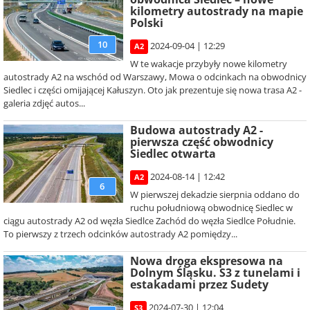
kilometry autostrady na mapie
Polski
10
2024-09-04 | 12:29
A2
W te wakacje przybyły nowe kilometry
autostrady A2 na wschód od Warszawy, Mowa o odcinkach na obwodnicy
Siedlec i części omijającej Kałuszyn. Oto jak prezentuje się nowa trasa A2 -
galeria zdjęć autos...
Budowa autostrady A2 -
pierwsza część obwodnicy
Siedlec otwarta
2024-08-14 | 12:42
A2
6
W pierwszej dekadzie sierpnia oddano do
ruchu południową obwodnicę Siedlec w
ciągu autostrady A2 od węzła Siedlce Zachód do węzła Siedlce Południe.
To pierwszy z trzech odcinków autostrady A2 pomiędzy...
Nowa droga ekspresowa na
Dolnym Śląsku. S3 z tunelami i
estakadami przez Sudety
2024-07-30 | 12:04
S3