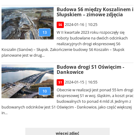
Budowa S6 między Koszalinem i
Słupskiem – zimowe zdjęcia
2024-01-16 | 10:25
S6
W II kwartale 2023 roku rozpoczęły się
13
roboty budowlane na dwóch odcinkach
realizacyjnych drogi ekspresowej S6
Koszalin (Sianów) – Słupsk. Zakończenie budowy S6 Koszalin – Słupsk
planowane jest w drug...
Budowa drogi S1 Oświęcim -
Dankowice
2024-01-15 | 16:55
S1
Obecnie w realizacji jest ponad 55 km drogi
10
ekspresowej S1 w woj. śląskim, a koszt prac
budowalnych to ponad 4 mld zł. Jednym z
budowanych odcinków jest S1 Oświęcim - Dankowice, jako część większej
in...
więcej zdjęć