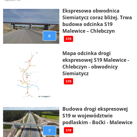
Ekspresowa obwodnica
Siemiatycz coraz bliżej. Trwa
budowa odcinka S19
Malewice – Chlebczyn
6
S19
Mapa odcinka drogi
ekspresowej S19 Malewice -
Chlebczyn - obwodnicy
Siemiatycz
S19
Budowa drogi ekspresowej
S19 w województwie
podlaskim - Boćki - Malewice
7
S19