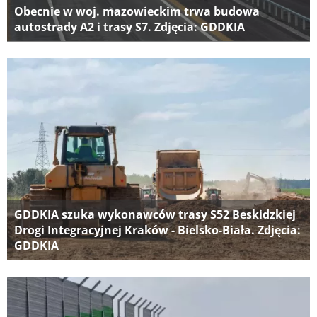
Obecnie w woj. mazowieckim trwa budowa
autostrady A2 i trasy S7. Zdjęcia: GDDKIA
GDDKIA szuka wykonawców trasy S52 Beskidzkiej
Drogi Integracyjnej Kraków - Bielsko-Biała. Zdjęcia:
GDDKIA