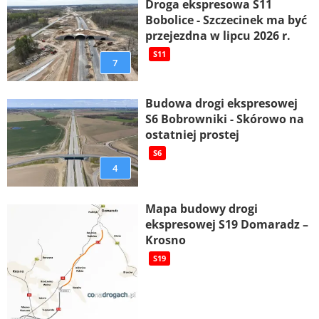
Droga ekspresowa S11
Bobolice - Szczecinek ma być
przejezdna w lipcu 2026 r.
S11
7
Budowa drogi ekspresowej
S6 Bobrowniki - Skórowo na
ostatniej prostej
S6
4
Mapa budowy drogi
ekspresowej S19 Domaradz –
Krosno
S19