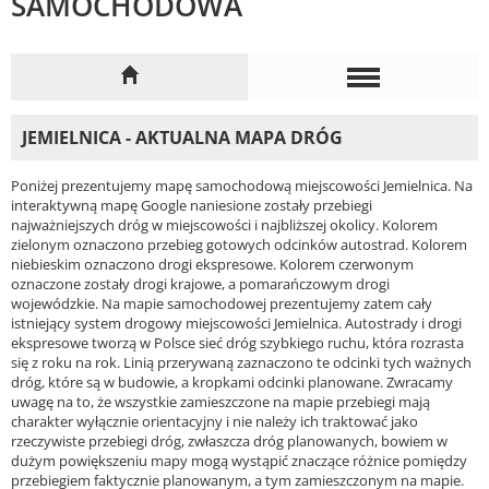
SAMOCHODOWA
JEMIELNICA - AKTUALNA MAPA DRÓG
Poniżej prezentujemy mapę samochodową miejscowości Jemielnica. Na
interaktywną mapę Google naniesione zostały przebiegi
najważniejszych dróg w miejscowości i najbliższej okolicy. Kolorem
zielonym oznaczono przebieg gotowych odcinków autostrad. Kolorem
niebieskim oznaczono drogi ekspresowe. Kolorem czerwonym
oznaczone zostały drogi krajowe, a pomarańczowym drogi
wojewódzkie. Na mapie samochodowej prezentujemy zatem cały
istniejący system drogowy miejscowości Jemielnica. Autostrady i drogi
ekspresowe tworzą w Polsce sieć dróg szybkiego ruchu, która rozrasta
się z roku na rok. Linią przerywaną zaznaczono te odcinki tych ważnych
dróg, które są w budowie, a kropkami odcinki planowane. Zwracamy
uwagę na to, że wszystkie zamieszczone na mapie przebiegi mają
charakter wyłącznie orientacyjny i nie należy ich traktować jako
rzeczywiste przebiegi dróg, zwłaszcza dróg planowanych, bowiem w
dużym powiększeniu mapy mogą wystąpić znaczące różnice pomiędzy
przebiegiem faktycznie planowanym, a tym zamieszczonym na mapie.