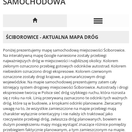
SAMOCHODOWA
ŚCIBOROWICE - AKTUALNA MAPA DRÓG
Poniżej prezentujemy mapę samochodową miejscowości Ściborowice.
Na interaktywną mapę Google naniesione zostały przebiegi
najważniejszych dróg w miejscowości i najbliższej okolicy. Kolorem
zielonym oznaczono przebieg gotowych odcinków autostrad. Kolorem
niebieskim oznaczono drogi ekspresowe. Kolorem czerwonym
oznaczone zostały drogi krajowe, a pomarańczowym drogi
wojewódzkie. Na mapie samochodowej prezentujemy zatem cały
istniejący system drogowy miejscowości Ściborowice. Autostrady i drogi
ekspresowe tworzą w Polsce sieć dróg szybkiego ruchu, która rozrasta
się z roku na rok. Linią przerywaną zaznaczono te odcinki tych ważnych
dróg, które są w budowie, a kropkami odcinki planowane. Zwracamy
uwagę na to, że wszystkie zamieszczone na mapie przebiegi mają
charakter wyłącznie orientacyjny i nie należy ich traktować jako
rzeczywiste przebiegi dróg, zwłaszcza dróg planowanych, bowiem w
dużym powiększeniu mapy mogą wystąpić znaczące różnice pomiędzy
przebiegiem faktycznie planowanym, a tym zamieszczonym na mapie.