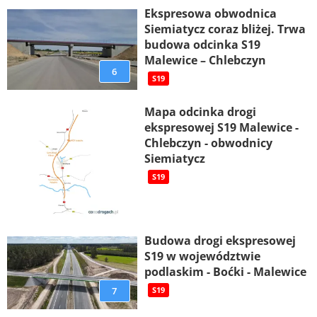
Ekspresowa obwodnica
Siemiatycz coraz bliżej. Trwa
budowa odcinka S19
Malewice – Chlebczyn
6
S19
Mapa odcinka drogi
ekspresowej S19 Malewice -
Chlebczyn - obwodnicy
Siemiatycz
S19
Budowa drogi ekspresowej
S19 w województwie
podlaskim - Boćki - Malewice
7
S19