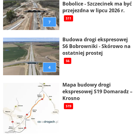
Bobolice - Szczecinek ma być
przejezdna w lipcu 2026 r.
S11
7
Budowa drogi ekspresowej
S6 Bobrowniki - Skórowo na
ostatniej prostej
S6
4
Mapa budowy drogi
ekspresowej S19 Domaradz –
Krosno
S19