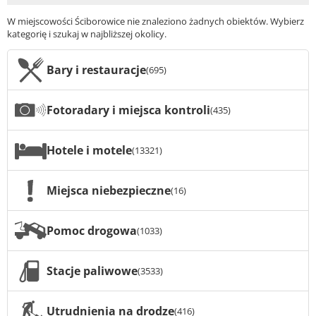
W miejscowości Ściborowice nie znaleziono żadnych obiektów. Wybierz
kategorię i szukaj w najbliższej okolicy.
Bary i restauracje
(695)
Fotoradary i miejsca kontroli
(435)
Hotele i motele
(13321)
Miejsca niebezpieczne
(16)
Pomoc drogowa
(1033)
Stacje paliwowe
(3533)
Utrudnienia na drodze
(416)