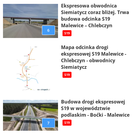
Ekspresowa obwodnica
Siemiatycz coraz bliżej. Trwa
budowa odcinka S19
Malewice – Chlebczyn
6
S19
Mapa odcinka drogi
ekspresowej S19 Malewice -
Chlebczyn - obwodnicy
Siemiatycz
S19
Budowa drogi ekspresowej
S19 w województwie
podlaskim - Boćki - Malewice
7
S19