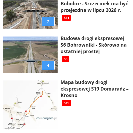
Bobolice - Szczecinek ma być
przejezdna w lipcu 2026 r.
S11
7
Budowa drogi ekspresowej
S6 Bobrowniki - Skórowo na
ostatniej prostej
S6
4
Mapa budowy drogi
ekspresowej S19 Domaradz –
Krosno
S19