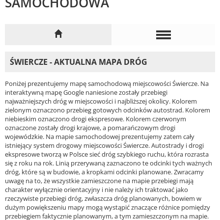
SAMOCHODOWA
ŚWIERCZE - AKTUALNA MAPA DRÓG
Poniżej prezentujemy mapę samochodową miejscowości Świercze. Na
interaktywną mapę Google naniesione zostały przebiegi
najważniejszych dróg w miejscowości i najbliższej okolicy. Kolorem
zielonym oznaczono przebieg gotowych odcinków autostrad. Kolorem
niebieskim oznaczono drogi ekspresowe. Kolorem czerwonym
oznaczone zostały drogi krajowe, a pomarańczowym drogi
wojewódzkie. Na mapie samochodowej prezentujemy zatem cały
istniejący system drogowy miejscowości Świercze. Autostrady i drogi
ekspresowe tworzą w Polsce sieć dróg szybkiego ruchu, która rozrasta
się z roku na rok. Linią przerywaną zaznaczono te odcinki tych ważnych
dróg, które są w budowie, a kropkami odcinki planowane. Zwracamy
uwagę na to, że wszystkie zamieszczone na mapie przebiegi mają
charakter wyłącznie orientacyjny i nie należy ich traktować jako
rzeczywiste przebiegi dróg, zwłaszcza dróg planowanych, bowiem w
dużym powiększeniu mapy mogą wystąpić znaczące różnice pomiędzy
przebiegiem faktycznie planowanym, a tym zamieszczonym na mapie.