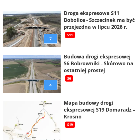
Droga ekspresowa S11
Bobolice - Szczecinek ma być
przejezdna w lipcu 2026 r.
S11
7
Budowa drogi ekspresowej
S6 Bobrowniki - Skórowo na
ostatniej prostej
S6
4
Mapa budowy drogi
ekspresowej S19 Domaradz –
Krosno
S19