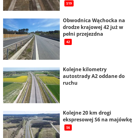
S19
Obwodnica Wąchocka na
drodze krajowej 42 już w
pełni przejezdna
42
Kolejne kilometry
autostrady A2 oddane do
ruchu
Kolejne 20 km drogi
ekspresowej S6 na majówkę
S6