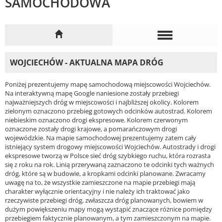
SAMOCHODOWA
WOJCIECHÓW - AKTUALNA MAPA DRÓG
Poniżej prezentujemy mapę samochodową miejscowości Wojciechów.
Na interaktywną mapę Google naniesione zostały przebiegi
najważniejszych dróg w miejscowości i najbliższej okolicy. Kolorem
zielonym oznaczono przebieg gotowych odcinków autostrad. Kolorem
niebieskim oznaczono drogi ekspresowe. Kolorem czerwonym
oznaczone zostały drogi krajowe, a pomarańczowym drogi
wojewódzkie. Na mapie samochodowej prezentujemy zatem cały
istniejący system drogowy miejscowości Wojciechów. Autostrady i drogi
ekspresowe tworzą w Polsce sieć dróg szybkiego ruchu, która rozrasta
się z roku na rok. Linią przerywaną zaznaczono te odcinki tych ważnych
dróg, które są w budowie, a kropkami odcinki planowane. Zwracamy
uwagę na to, że wszystkie zamieszczone na mapie przebiegi mają
charakter wyłącznie orientacyjny i nie należy ich traktować jako
rzeczywiste przebiegi dróg, zwłaszcza dróg planowanych, bowiem w
dużym powiększeniu mapy mogą wystąpić znaczące różnice pomiędzy
przebiegiem faktycznie planowanym, a tym zamieszczonym na mapie.