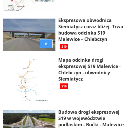
Ekspresowa obwodnica
Siemiatycz coraz bliżej. Trwa
budowa odcinka S19
Malewice – Chlebczyn
6
S19
Mapa odcinka drogi
ekspresowej S19 Malewice -
Chlebczyn - obwodnicy
Siemiatycz
S19
Budowa drogi ekspresowej
S19 w województwie
podlaskim - Boćki - Malewice