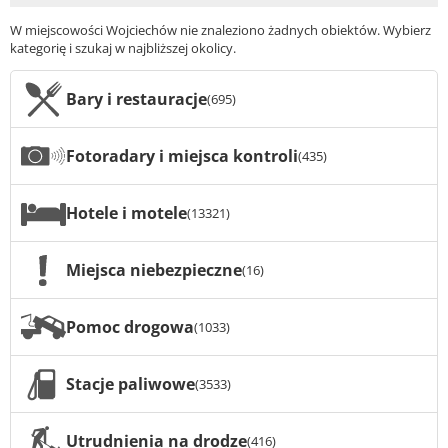
W miejscowości Wojciechów nie znaleziono żadnych obiektów. Wybierz
kategorię i szukaj w najbliższej okolicy.
Bary i restauracje
(695)
Fotoradary i miejsca kontroli
(435)
Hotele i motele
(13321)
Miejsca niebezpieczne
(16)
Pomoc drogowa
(1033)
Stacje paliwowe
(3533)
Utrudnienia na drodze
(416)