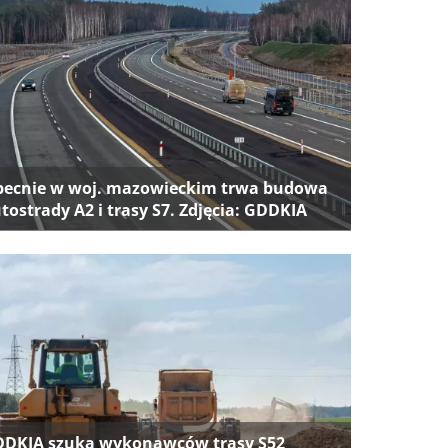
ecnie w woj. mazowieckim trwa budowa
tostrady A2 i trasy S7. Zdjęcia: GDDKIA
DKIA szuka wykonawców trasy S52