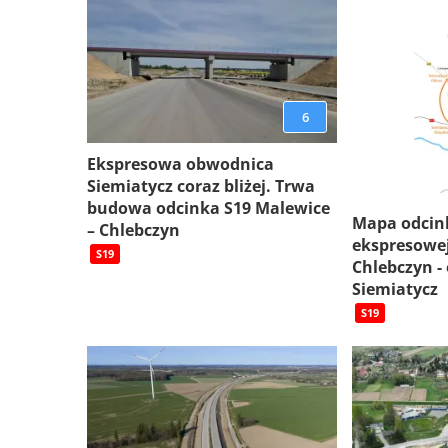
6
Ekspresowa obwodnica
Siemiatycz coraz bliżej. Trwa
budowa odcinka S19 Malewice
Mapa odcin
– Chlebczyn
ekspresowej
S19
Chlebczyn -
Siemiatycz
S19