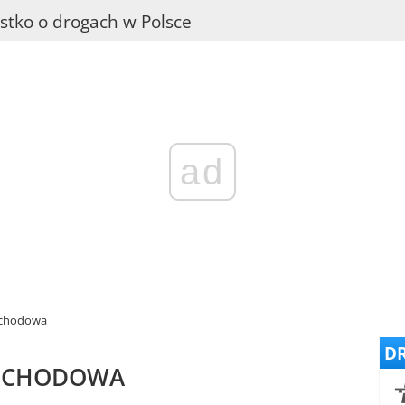
stko o drogach w Polsce
ad
ochodowa
DR
MOCHODOWA