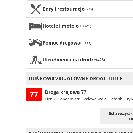
Bary i restauracje
(695)
Hotele i motele
(13321)
Pomoc drogowa
(1033)
Utrudnienia na drodze
(426)
DUŃKOWICZKI - GŁÓWNE DROGI I ULICE
Droga krajowa 77
77
Lipnik - Sandomierz - Stalowa Wola - Leżajsk - Try
lista wszyst
D