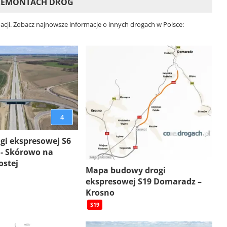
 REMONTACH DRÓG
acji. Zobacz najnowsze informacje o innych drogach w Polsce:
4
gi ekspresowej S6
 - Skórowo na
ostej
Mapa budowy drogi
ekspresowej S19 Domaradz –
Krosno
S19