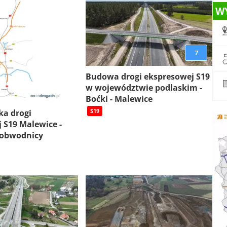
W
7
Budowa drogi ekspresowej S19
w województwie podlaskim -
Boćki - Malewice
S19
ka drogi
 S19 Malewice -
 obwodnicy