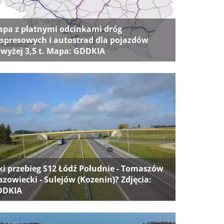
pa z płatnymi odcinkami dróg
spresowych i autostrad dla pojazdów
wyżej 3,5 t. Mapa: GDDKIA
ki przebieg S12 Łódź Południe - Tomaszów
zowiecki - Sulejów (Kozenin)? Zdjęcia:
DDKIA