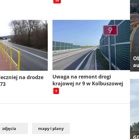
S6
Ob
au
Uwaga na remont drogi
ieczniej na drodze
krajowej nr 9 w Kolbuszowej
 73
9
zdjęcia
mapy i plany
GD