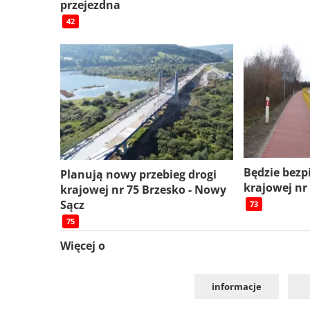
przejezdna
42
Będzie bezp
Planują nowy przebieg drogi
krajowej nr
krajowej nr 75 Brzesko - Nowy
Sącz
73
75
Więcej o
informacje