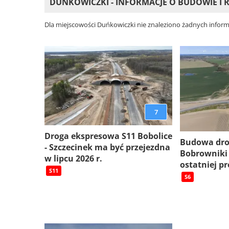
DUŃKOWICZKI - INFORMACJE O BUDOWIE I
Dla miejscowości Duńkowiczki nie znaleziono żadnych inform
7
Droga ekspresowa S11 Bobolice
Budowa dro
- Szczecinek ma być przejezdna
Bobrowniki
w lipcu 2026 r.
ostatniej pr
S11
S6