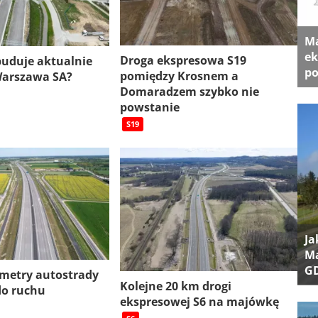
Ma
ek
Droga ekspresowa S19
 buduje aktualnie
po
pomiędzy Krosnem a
Warszawa SA?
Domaradzem szybko nie
powstanie
S19
Ja
Ma
G
ometry autostrady
Kolejne 20 km drogi
do ruchu
ekspresowej S6 na majówkę