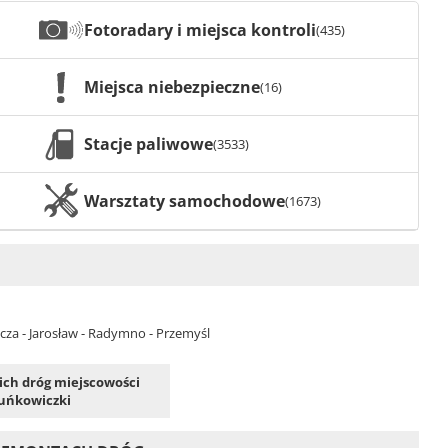
Fotoradary i miejsca kontroli
(435)
Miejsca niebezpieczne
(16)
Stacje paliwowe
(3533)
Warsztaty samochodowe
(1673)
ńcza - Jarosław - Radymno - Przemyśl
kich dróg miejscowości
uńkowiczki