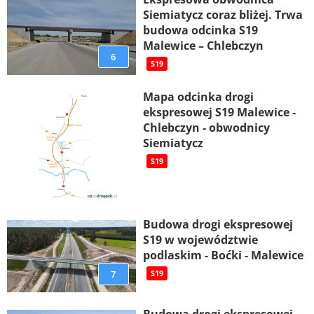
Siemiatycz coraz bliżej. Trwa
budowa odcinka S19
Malewice – Chlebczyn
6
S19
Mapa odcinka drogi
ekspresowej S19 Malewice -
Chlebczyn - obwodnicy
Siemiatycz
S19
Budowa drogi ekspresowej
S19 w województwie
podlaskim - Boćki - Malewice
7
S19