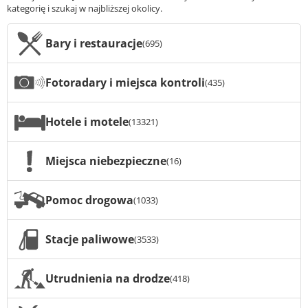
kategorię i szukaj w najbliższej okolicy.
Bary i restauracje
(695)
Fotoradary i miejsca kontroli
(435)
Hotele i motele
(13321)
Miejsca niebezpieczne
(16)
Pomoc drogowa
(1033)
Stacje paliwowe
(3533)
Utrudnienia na drodze
(418)