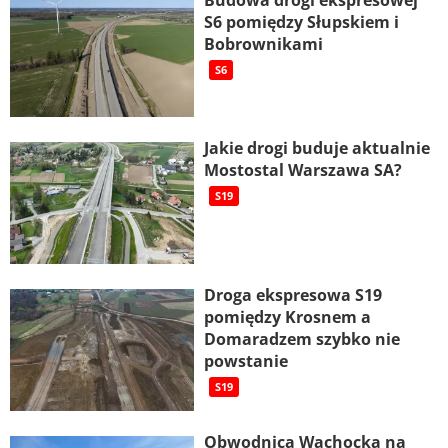
Budowa drogi ekspresowej
S6 pomiędzy Słupskiem i
Bobrownikami
S6
Jakie drogi buduje aktualnie
Mostostal Warszawa SA?
S19
Droga ekspresowa S19
pomiędzy Krosnem a
Domaradzem szybko nie
powstanie
S19
Obwodnica Wąchocka na