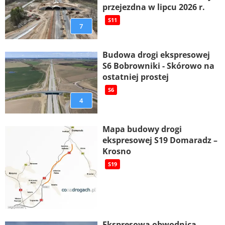
przejezdna w lipcu 2026 r.
S11
7
Budowa drogi ekspresowej
S6 Bobrowniki - Skórowo na
ostatniej prostej
S6
4
Mapa budowy drogi
ekspresowej S19 Domaradz –
Krosno
S19
Ekspresowa obwodnica