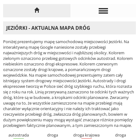
JEZIÓRKI - AKTUALNA MAPA DRÓG
Poniżej prezentujemy mapę samochodową miejscowości Jeziórki. Na
interaktywną mapę Google naniesione zostały przebiegi
najważniejszych dróg w miejscowości i najbliższej okolicy. Kolorem
zielonym oznaczono przebieg gotowych odcinków autostrad. Kolorem
niebieskim oznaczono drogi ekspresowe. Kolorem czerwonym
oznaczone zostały drogi krajowe, a pomarańczowym drogi
wojewódzkie. Na mapie samochodowej prezentujemy zatem cały
istniejący system drogowy miejscowości Jeziórki. Autostrady i drogi
ekspresowe tworzą w Polsce sieć dróg szybkiego ruchu, która rozrasta
się z roku na rok. Linią przerywaną zaznaczono te odcinki tych ważnych
dróg, które są w budowie, a kropkami odcinki planowane. Zwracamy
uwagę na to, że wszystkie zamieszczone na mapie przebiegi mają
charakter wyłącznie orientacyjny i nie należy ich traktować jako
rzeczywiste przebiegi dróg, zwłaszcza dróg planowanych, bowiem w
dużym powiększeniu mapy mogą wystąpić znaczące różnice pomiędzy
przebiegiem faktycznie planowanym, a tym zamieszczonym na mapie.
autostrada
droga
droga krajowa
droga