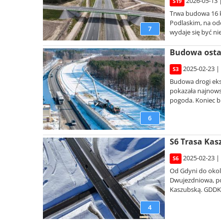
2026-05-13 
S19
Trwa budowa 16 k
Podlaskim, na od
7
wydaje się być ni
Budowa ostatn
2025-02-23 |
S3
Budowa drogi eks
pokazała najnowsz
pogoda. Koniec bu
6
S6 Trasa Kas
2025-02-23 |
S6
Od Gdyni do okol
Dwujezdniowa, po
Kaszubską. GDDKIA
4