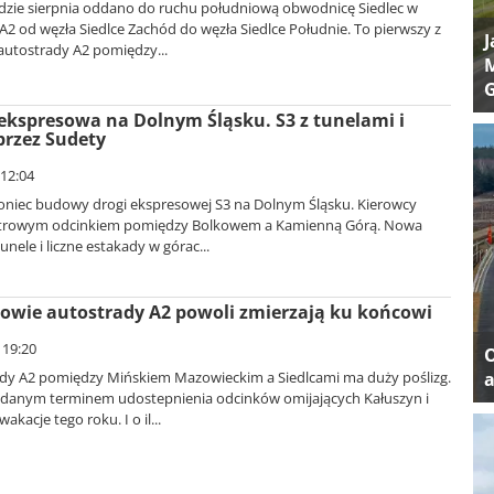
dzie sierpnia oddano do ruchu południową obwodnicę Siedlec w
A2 od węzła Siedlce Zachód do węzła Siedlce Południe. To pierwszy z
J
autostrady A2 pomiędzy...
M
kspresowa na Dolnym Śląsku. S3 z tunelami i
przez Sudety
 12:04
 koniec budowy drogi ekspresowej S3 na Dolnym Śląsku. Kierowcy
etrowym odcinkiem pomiędzy Bolkowem a Kamienną Górą. Nowa
nele i liczne estakady w górac...
owie autostrady A2 powoli zmierzają ku końcowi
 19:20
y A2 pomiędzy Mińskiem Mazowieckim a Siedlcami ma duży poślizg.
a
danym terminem udostepnienia odcinków omijających Kałuszyn i
akacje tego roku. I o il...