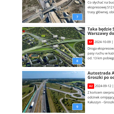
Co słychać na b
ekspresowej S12 
trasy głównej, o
7
Taka będzie 
Warszawy do
2024-10-09 |
S7
Droga ekspresowa
pasy ruchu w każd
od. 13 km pobieg
8
Autostrada A
Groszki po o
2024-09-12 |
A2
Z końcem sierpni
odcinek omijając
Kałuszyn - Groszki
9