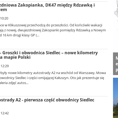
dniowa Zakopianka, DK47 między Rdzawką i
iem
 10:20
nce w Klikuszowej przechodzą do przeszłości. Od końcówki wakacji
ają z nowej, dwujezdniowej Zakopianki pomiędzy Rdzawką a Nowym
 16 km drogi klasy GP (...
– Groszki i obwodnica Siedlec – nowe kilometry
a mapie Polski
M
e
 12:29
p
ybyły nowe kilometry autostrady A2 na wschód od Warszawy, Mowa
wodnicy Siedlec i części omijającej Kałuszyn. Oto jak prezentuje się
leria zdjęć autos...
trady A2 - pierwsza część obwodnicy Siedlec
 12:42