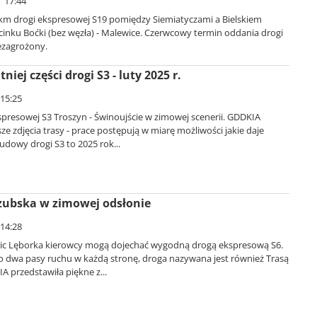
| 17:44
m drogi ekspresowej S19 pomiędzy Siemiatyczami a Bielskiem
cinku Boćki (bez węzła) - Malewice. Czerwcowy termin oddania drogi
ezagrożony.
iej części drogi S3 - luty 2025 r.
 15:25
presowej S3 Troszyn - Świnoujście w zimowej scenerii. GDDKIA
e zdjęcia trasy - prace postępują w miarę możliwości jakie daje
dowy drogi S3 to 2025 rok...
zubska w zimowej odsłonie
 14:28
ic Lęborka kierowcy mogą dojechać wygodną drogą ekspresową S6.
 dwa pasy ruchu w każdą stronę, droga nazywana jest również Trasą
 przedstawiła piękne z...