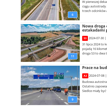
W pierwszej deka
ciągu autostrady 
trzech odcinków 
6
Nowa droga e
estakadami 
2024-07-30 |
S3
31 lipca 2024 to
pojadą 16 kilom
droga S3 to dwa tu
11
Prace na bud
2024-07-08 |
A2
Budowa autostrad
Ostatnio zapowia
Siedlce miały być w
9