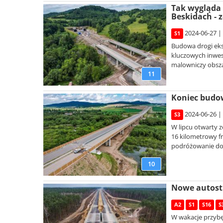
Tak wygląda 
Beskidach - z
2024-06-27 |
S1
Budowa drogi eks
kluczowych inwest
malowniczy obszar
11
Koniec budow
2024-06-26 |
S3
W lipcu otwarty z
16 kilometrowy f
podróżowanie do 
10
Nowe autostr
A2
S1
S16
S
W wakacje przybę