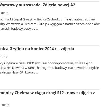
 Warszawy autostradą. Zdjęcia nowej A2
 10:52
cinka A2 węzeł Groszki – Siedlce Zachód domknęło autostradowe
dzy Warszawą a Siedlcami. Oto jak wygląda ostatni z trzech odcinków
ramach budowy trasy po...
ca Gryfina na koniec 2024 r. - zdjęcia
 10:12
 Gryfina w ciągu DK31 (woj. zachodniopomorskie) zbliża się do
a jest realizowana w ramach Programu budowy 100 obwodnic. Będzie
 droga klasy GP, która o...
odnicy Chełma w ciągu drogi S12 - nowe zdjęcia z
| 10:57