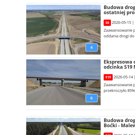
Budowa drogi
ostatniej pro
2026-05-15 |
S6
Zaawansowanie p
oddania drogi do
4
Ekspresowa o
odcinka S19 
2026-05-14 
S19
Zaawansowanie pr
przekroczyło 85%
6
Budowa drog
Boćki - Male