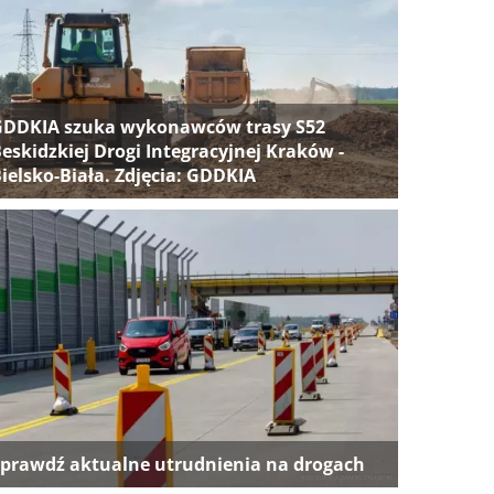
GDDKIA szuka wykonawców trasy S52
eskidzkiej Drogi Integracyjnej Kraków -
ielsko-Biała. Zdjęcia: GDDKIA
prawdź aktualne utrudnienia na drogach