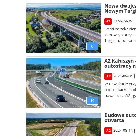
Nowa dwujez
Nowym Targ
2024-09-05 |
47
Korki na zakopia
kierowcy korzyst
Targiem. To ponad
6
A2 Kałuszyn 
autostrady n
2024-09-04 |
A2
W te wakacje prz
o odcinkach na ob
nowa trasa A2 - ga
10
Budowa autos
otwarta
2024-08-14 |
A2