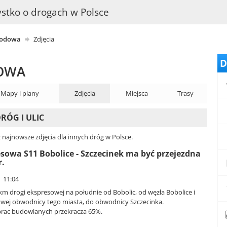
stko o drogach w Polsce
hodowa
Zdjęcia
D
DOWA
Mapy i plany
Zdjęcia
Miejsca
Trasy
RÓG I ULIC
 najnowsze zdjęcia dla innych dróg w Polsce.
sowa S11 Bobolice - Szczecinek ma być przejezdna
r.
| 11:04
m drogi ekspresowej na południe od Bobolic, od węzła Bobolice i
wej obwodnicy tego miasta, do obwodnicy Szczecinka.
rac budowlanych przekracza 65%.