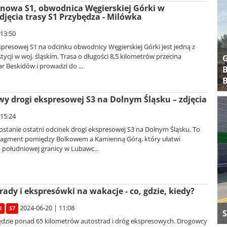
nowa S1, obwodnica Węgierskiej Górki w
djęcia trasy S1 Przybędza - Milówka
 13:50
presowej S1 na odcinku obwodnicy Węgierskiej Górki jest jedną z
ycji w woj. śląskim. Trasa o długości 8,5 kilometrów przecina
 Beskidów i prowadzi do ...
B
B
y drogi ekspresowej S3 na Dolnym Śląsku – zdjęcia
 15:24
ostanie ostatni odcinek drogi ekspresowej S3 na Dolnym Śląsku. To
ragment pomiędzy Bolkowem a Kamienną Górą, który ułatwi
południowej granicy w Lubawc...
ady i ekspresówki na wakacje - co, gdzie, kiedy?
2024-06-20 | 11:08
3
S7
S
dzie ponad 65 kilometrów autostrad i dróg ekspresowych. Drogowcy