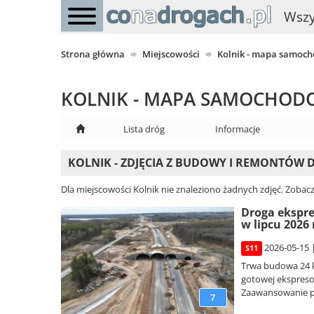
Wszy
Strona główna
Miejscowości
Kolnik - mapa samoc
KOLNIK - MAPA SAMOCHO
Lista dróg
Informacje
KOLNIK - ZDJĘCIA Z BUDOWY I REMONTÓW D
Dla miejscowości Kolnik nie znaleziono żadnych zdjęć. Zobacz
Droga ekspre
w lipcu 2026 
2026-05-15 
S11
Trwa budowa 24 k
gotowej ekspreso
Zaawansowanie p
7