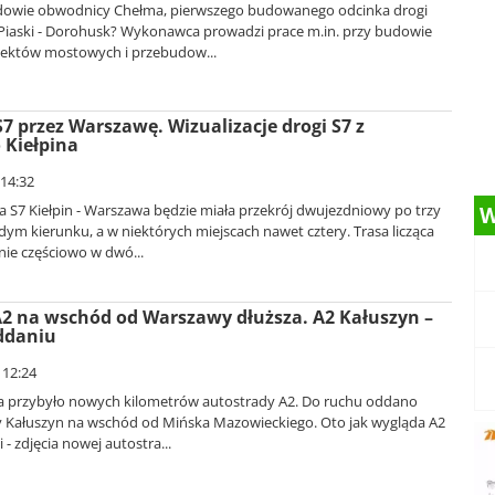
udowie obwodnicy Chełma, pierwszego budowanego odcinka drogi
Piaski - Dorohusk? Wykonawca prowadzi prace m.in. przy budowie
biektów mostowych i przebudow...
S7 przez Warszawę. Wizualizacje drogi S7 z
 Kiełpina
 14:32
 S7 Kiełpin - Warszawa będzie miała przekrój dwujezdniowy po trzy
W
ym kierunku, a w niektórych miejscach nawet cztery. Trasa licząca
nie częściowo w dwó...
2 na wschód od Warszawy dłuższa. A2 Kałuszyn –
ddaniu
 12:24
a przybyło nowych kilometrów autostrady A2. Do ruchu oddano
y Kałuszyn na wschód od Mińska Mazowieckiego. Oto jak wygląda A2
 - zdjęcia nowej autostra...