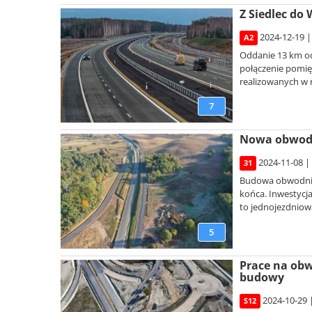
Z Siedlec do
2024-12-19 |
A2
Oddanie 13 km od
połączenie pomię
realizowanych w 
7
Nowa obwodni
2024-11-08 |
31
Budowa obwodnicy
końca. Inwestycj
to jednojezdniowa
5
Prace na obw
budowy
2024-10-29 
S12