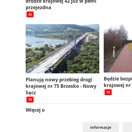
drodze krajowej 42 już w pełni
przejezdna
42
Będzie bezp
Planują nowy przebieg drogi
krajowej nr
krajowej nr 75 Brzesko - Nowy
Sącz
73
75
Więcej o
informacje