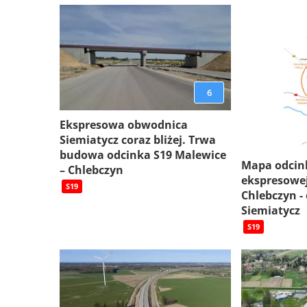
6
Ekspresowa obwodnica
Siemiatycz coraz bliżej. Trwa
budowa odcinka S19 Malewice
Mapa odcin
– Chlebczyn
ekspresowej
S19
Chlebczyn -
Siemiatycz
S19