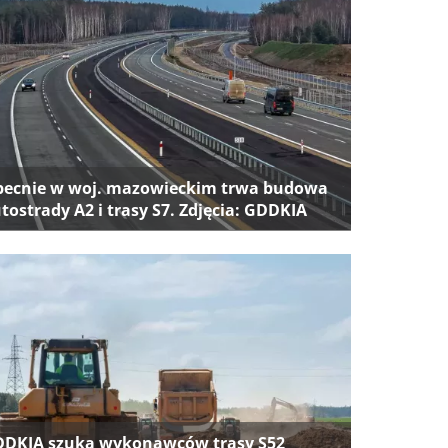
ecnie w woj. mazowieckim trwa budowa
tostrady A2 i trasy S7. Zdjęcia: GDDKIA
DKIA szuka wykonawców trasy S52