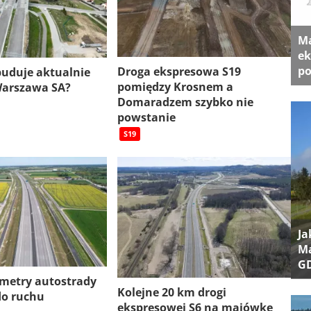
Ma
ek
po
Droga ekspresowa S19
 buduje aktualnie
pomiędzy Krosnem a
Warszawa SA?
Domaradzem szybko nie
powstanie
S19
Ja
Ma
G
ometry autostrady
Kolejne 20 km drogi
do ruchu
ekspresowej S6 na majówkę