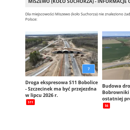
MISZEWO (KOŁO SUCHORZA) - INFORMACJE
Dla miejscowości Miszewo (koło Suchorza) nie znaleziono ża
Polsce:
7
Droga ekspresowa S11 Bobolice
Budowa dro
- Szczecinek ma być przejezdna
Bobrowniki
w lipcu 2026 r.
ostatniej pr
S11
S6