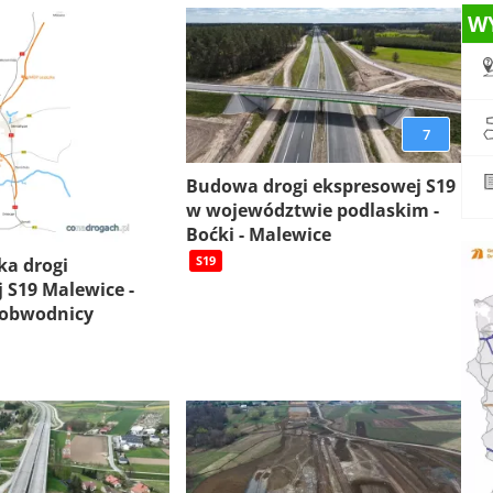
W
7
Budowa drogi ekspresowej S19
w województwie podlaskim -
Boćki - Malewice
S19
ka drogi
 S19 Malewice -
 obwodnicy