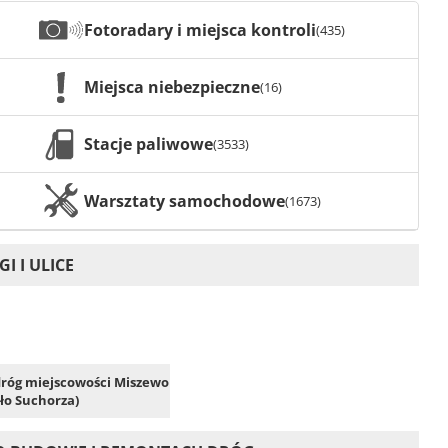
Fotoradary i miejsca kontroli
(435)
Miejsca niebezpieczne
(16)
Stacje paliwowe
(3533)
Warsztaty samochodowe
(1673)
I I ULICE
 dróg miejscowości Miszewo
ło Suchorza)