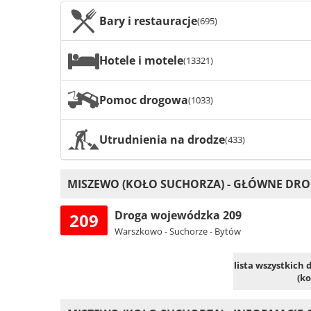
Bary i restauracje
(695)
Hotele i motele
(13321)
Pomoc drogowa
(1033)
Utrudnienia na drodze
(433)
MISZEWO (KOŁO SUCHORZA) - GŁÓWNE DROG
Droga wojewódzka 209
209
Warszkowo - Suchorze - Bytów
lista wszystkich
(ko