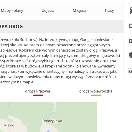
Mapy i plany
Zdjęcia
Miejsca
Trasy
APA DRÓG
ewo (koło Suchorza). Na interaktywną mapę Google naniesione
bliższej okolicy. Kolorem zielonym oznaczono przebieg gotowych
kspresowe. Kolorem czerwonym oznaczone zostały drogi krajowe, a
 prezentujemy zatem cały istniejący system drogowy miejscowości
ą w Polsce sieć dróg szybkiego ruchu, która rozrasta się z roku na
róg, które są w budowie, a kropkami odcinki planowane. Zwracamy
ją charakter wyłącznie orientacyjny i nie należy ich traktować jako
bowiem w dużym powiększeniu mapy mogą wystąpić znaczące różnice
szczonym na mapie.
droga krajowa
droga wojewódzka