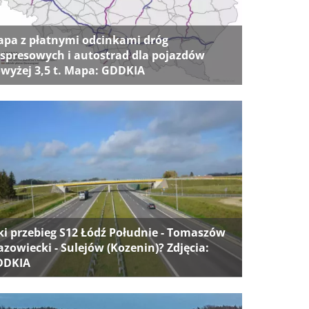
pa z płatnymi odcinkami dróg
spresowych i autostrad dla pojazdów
wyżej 3,5 t. Mapa: GDDKIA
ki przebieg S12 Łódź Południe - Tomaszów
zowiecki - Sulejów (Kozenin)? Zdjęcia:
DDKIA