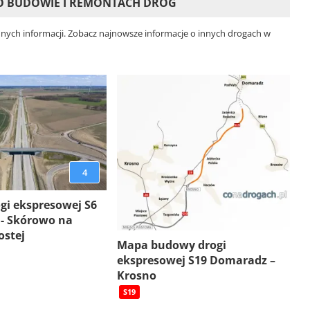
 O BUDOWIE I REMONTACH DRÓG
dnych informacji. Zobacz najnowsze informacje o innych drogach w
4
gi ekspresowej S6
 - Skórowo na
ostej
Mapa budowy drogi
ekspresowej S19 Domaradz –
Krosno
S19