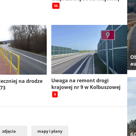
S6
Ob
au
Uwaga na remont drogi
ieczniej na drodze
krajowej nr 9 w Kolbuszowej
 73
9
zdjęcia
mapy i plany
GD