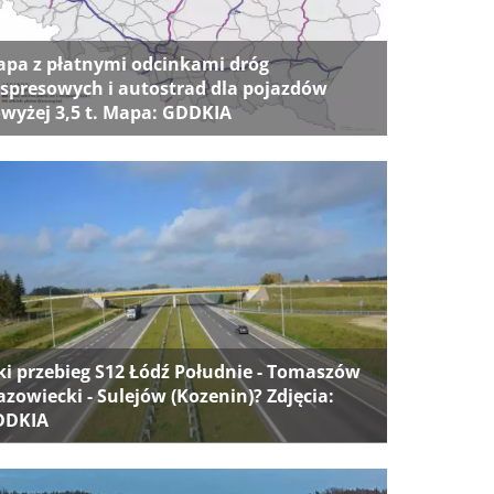
pa z płatnymi odcinkami dróg
spresowych i autostrad dla pojazdów
wyżej 3,5 t. Mapa: GDDKIA
ki przebieg S12 Łódź Południe - Tomaszów
zowiecki - Sulejów (Kozenin)? Zdjęcia:
DDKIA