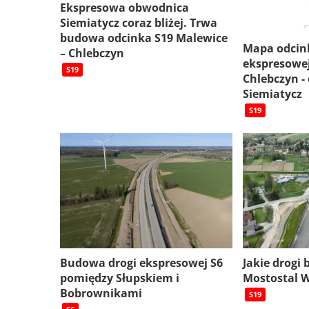
Ekspresowa obwodnica
Siemiatycz coraz bliżej. Trwa
budowa odcinka S19 Malewice
Mapa odcin
– Chlebczyn
ekspresowej
S19
Chlebczyn -
Siemiatycz
S19
Budowa drogi ekspresowej S6
Jakie drogi
pomiędzy Słupskiem i
Mostostal 
Bobrownikami
S19