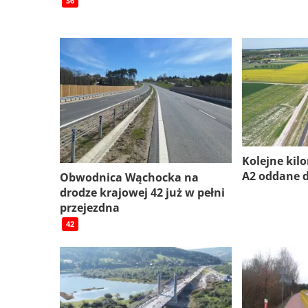
S6
Kolejne kil
A2 oddane 
Obwodnica Wąchocka na
drodze krajowej 42 już w pełni
przejezdna
42