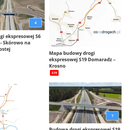
4
gi ekspresowej S6
 - Skórowo na
ostej
Mapa budowy drogi
ekspresowej S19 Domaradz –
Krosno
S19
7
Budowa drogi ekspresowej S19