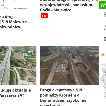
w województwie podlaskim -
W
Boćki - Malewice
S19
ka drogi
 S19 Malewice -
 obwodnicy
Droga ekspresowa S19
 buduje aktualnie
pomiędzy Krosnem a
Warszawa SA?
Domaradzem szybko nie
powstanie