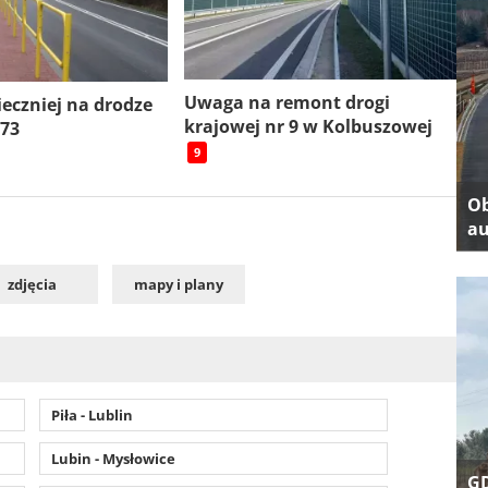
Uwaga na remont drogi
ieczniej na drodze
krajowej nr 9 w Kolbuszowej
 73
9
Ob
au
zdjęcia
mapy i plany
Piła - Lublin
Lubin - Mysłowice
GD