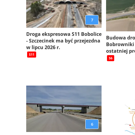
7
Droga ekspresowa S11 Bobolice
Budowa dro
- Szczecinek ma być przejezdna
Bobrowniki
w lipcu 2026 r.
ostatniej pr
S11
S6
6