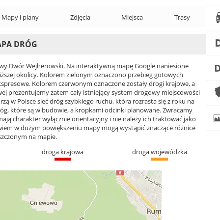
Mapy i plany
Zdjęcia
Miejsca
Trasy
APA DRÓG
y Dwór Wejherowski. Na interaktywną mapę Google naniesione
bliższej okolicy. Kolorem zielonym oznaczono przebieg gotowych
kspresowe. Kolorem czerwonym oznaczone zostały drogi krajowe, a
 prezentujemy zatem cały istniejący system drogowy miejscowości
 w Polsce sieć dróg szybkiego ruchu, która rozrasta się z roku na
róg, które są w budowie, a kropkami odcinki planowane. Zwracamy
ją charakter wyłącznie orientacyjny i nie należy ich traktować jako
bowiem w dużym powiększeniu mapy mogą wystąpić znaczące różnice
szczonym na mapie.
droga krajowa
droga wojewódzka