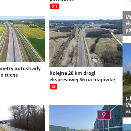
S19
Ma
ek
po
ometry autostrady
Kolejne 20 km drogi
do ruchu
ekspresowej S6 na majówkę
S6
Ja
Ma
G