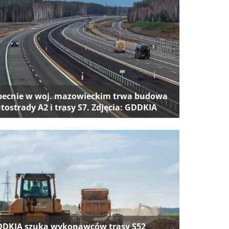
ecnie w woj. mazowieckim trwa budowa
tostrady A2 i trasy S7. Zdjęcia: GDDKIA
DKIA szuka wykonawców trasy S52