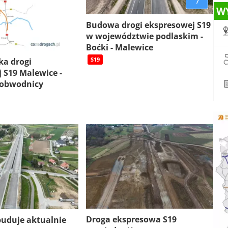
7
W
Budowa drogi ekspresowej S19
w województwie podlaskim -
Boćki - Malewice
S19
ka drogi
 S19 Malewice -
 obwodnicy
Droga ekspresowa S19
 buduje aktualnie