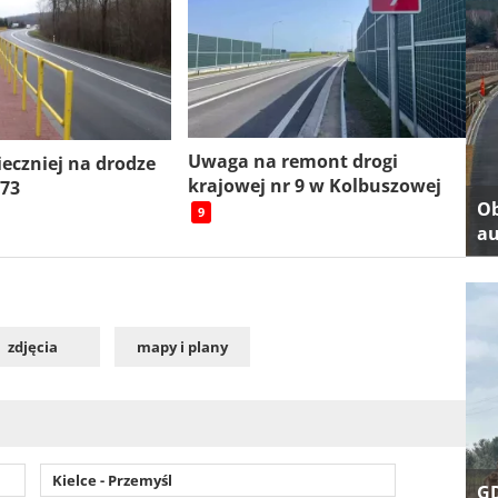
Uwaga na remont drogi
ieczniej na drodze
krajowej nr 9 w Kolbuszowej
 73
Ob
9
au
zdjęcia
mapy i plany
Kielce - Przemyśl
GD