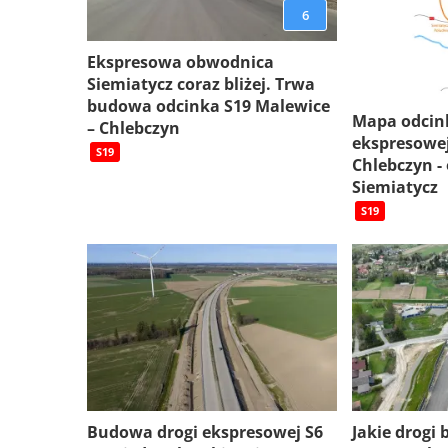
6
Ekspresowa obwodnica
Siemiatycz coraz bliżej. Trwa
budowa odcinka S19 Malewice
Mapa odcin
– Chlebczyn
ekspresowej
S19
Chlebczyn -
Siemiatycz
S19
Budowa drogi ekspresowej S6
Jakie drogi