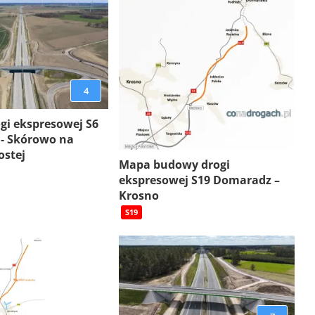
4
gi ekspresowej S6
 - Skórowo na
ostej
Mapa budowy drogi
ekspresowej S19 Domaradz –
Krosno
S19