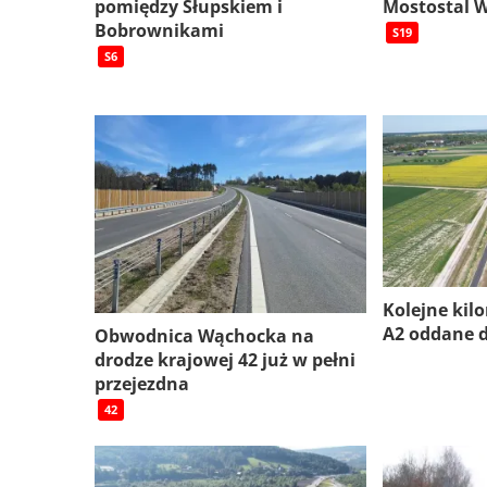
pomiędzy Słupskiem i
Mostostal 
Bobrownikami
S19
S6
Kolejne kil
A2 oddane 
Obwodnica Wąchocka na
drodze krajowej 42 już w pełni
przejezdna
42