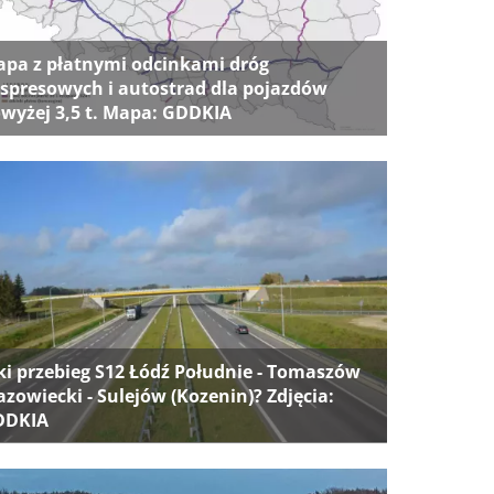
pa z płatnymi odcinkami dróg
spresowych i autostrad dla pojazdów
wyżej 3,5 t. Mapa: GDDKIA
ki przebieg S12 Łódź Południe - Tomaszów
zowiecki - Sulejów (Kozenin)? Zdjęcia:
DDKIA