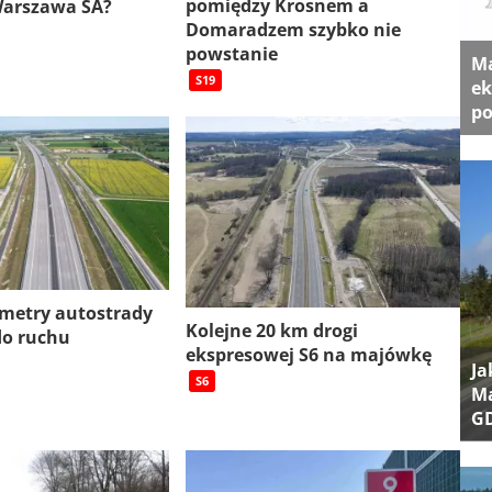
pomiędzy Krosnem a
Warszawa SA?
Domaradzem szybko nie
powstanie
Ma
S19
ek
po
ometry autostrady
Kolejne 20 km drogi
do ruchu
ekspresowej S6 na majówkę
Ja
S6
Ma
G