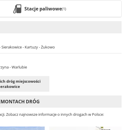
Stacje paliwowe
(1)
Sierakowice - Kartuzy - Żukowo
rzyna - Warlubie
kich dróg miejscowości
ierakowice
 REMONTACH DRÓG
cji. Zobacz najnowsze informacje o innych drogach w Polsce: