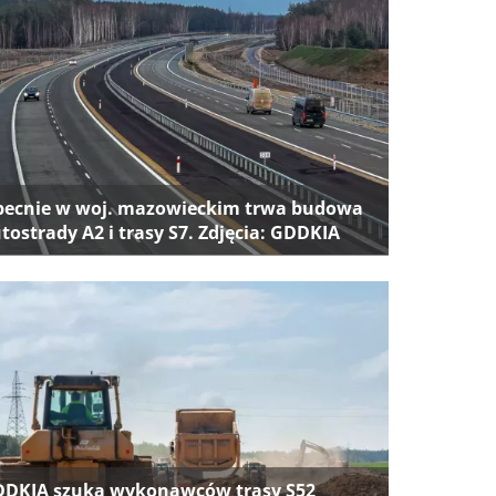
ecnie w woj. mazowieckim trwa budowa
tostrady A2 i trasy S7. Zdjęcia: GDDKIA
DKIA szuka wykonawców trasy S52