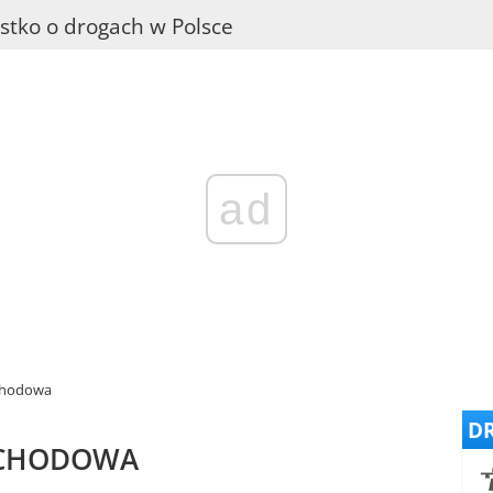
stko o drogach w Polsce
ad
chodowa
DR
OCHODOWA