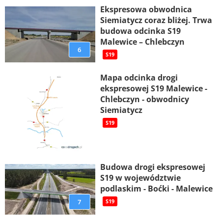
Ekspresowa obwodnica
Siemiatycz coraz bliżej. Trwa
budowa odcinka S19
Malewice – Chlebczyn
6
S19
Mapa odcinka drogi
ekspresowej S19 Malewice -
Chlebczyn - obwodnicy
Siemiatycz
S19
Budowa drogi ekspresowej
S19 w województwie
podlaskim - Boćki - Malewice
7
S19