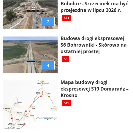
Bobolice - Szczecinek ma być
przejezdna w lipcu 2026 r.
S11
7
Budowa drogi ekspresowej
S6 Bobrowniki - Skórowo na
ostatniej prostej
S6
4
Mapa budowy drogi
ekspresowej S19 Domaradz –
Krosno
S19