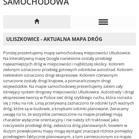
SAMOCHODOWA
ULISZKOWICE - AKTUALNA MAPA DRÓG
Poniżej prezentujemy mapę samochodową miejscowości Uliszkowice.
Na interaktywną mapę Google naniesione zostały przebiegi
najważniejszych dróg w miejscowości i najbliższej okolicy. Kolorem
zielonym oznaczono przebieg gotowych odcinków autostrad. Kolorem
niebieskim oznaczono drogi ekspresowe. Kolorem czerwonym
oznaczone zostały drogi krajowe, a pomarańczowym drogi
wojewódzkie. Na mapie samochodowej prezentujemy zatem cały
istniejący system drogowy miejscowości Uliszkowice. Autostrady i drogi
ekspresowe tworzą w Polsce sieć dróg szybkiego ruchu, która rozrasta
się z roku na rok. Linią przerywaną zaznaczono te odcinki tych ważnych
dróg, które są w budowie, a kropkami odcinki planowane. Zwracamy
uwagę na to, że wszystkie zamieszczone na mapie przebiegi mają
charakter wyłącznie orientacyjny i nie należy ich traktować jako
rzeczywiste przebiegi dróg, zwłaszcza dróg planowanych, bowiem w
dużym powiększeniu mapy mogą wystąpić znaczące różnice pomiędzy
przebiegiem faktycznie planowanym, a tym zamieszczonym na mapie.