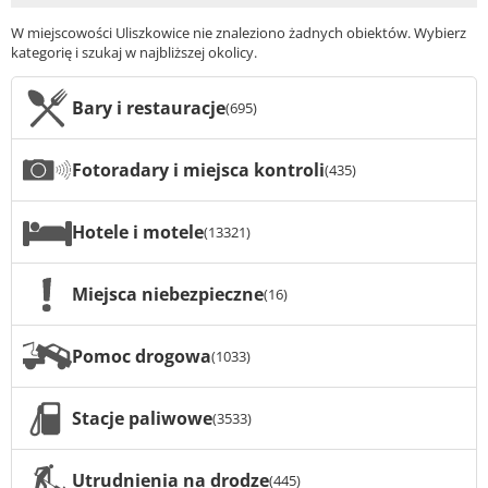
W miejscowości Uliszkowice nie znaleziono żadnych obiektów. Wybierz
kategorię i szukaj w najbliższej okolicy.
Bary i restauracje
(695)
Fotoradary i miejsca kontroli
(435)
Hotele i motele
(13321)
Miejsca niebezpieczne
(16)
Pomoc drogowa
(1033)
Stacje paliwowe
(3533)
Utrudnienia na drodze
(445)