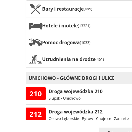
Bary i restauracje
(695)
Hotele i motele
(13321)
Pomoc drogowa
(1033)
Utrudnienia na drodze
(461)
UNICHOWO - GŁÓWNE DROGI I ULICE
Droga wojewódzka 210
210
Słupsk - Unichowo
Droga wojewódzka 212
212
Osowo Lęborskie - Bytów - Chojnice - Zamarte