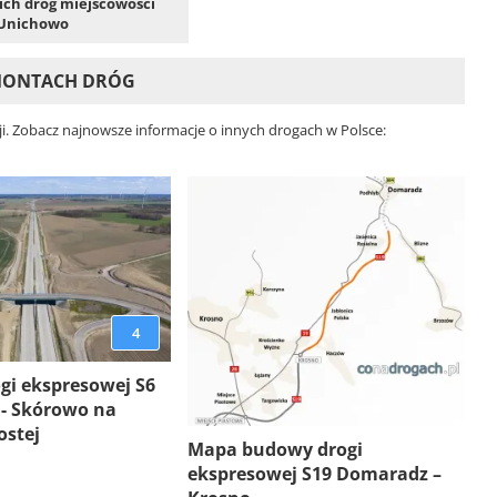
kich dróg miejscowości
Unichowo
EMONTACH DRÓG
i. Zobacz najnowsze informacje o innych drogach w Polsce:
4
gi ekspresowej S6
 - Skórowo na
ostej
Mapa budowy drogi
ekspresowej S19 Domaradz –