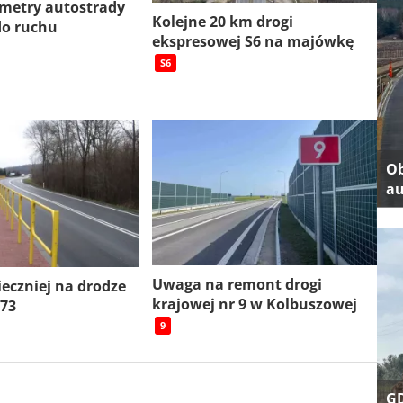
ometry autostrady
Kolejne 20 km drogi
do ruchu
ekspresowej S6 na majówkę
S6
Ob
au
Uwaga na remont drogi
ieczniej na drodze
krajowej nr 9 w Kolbuszowej
 73
9
GD