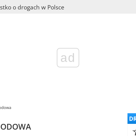
stko o drogach w Polsce
ad
hodowa
DR
HODOWA