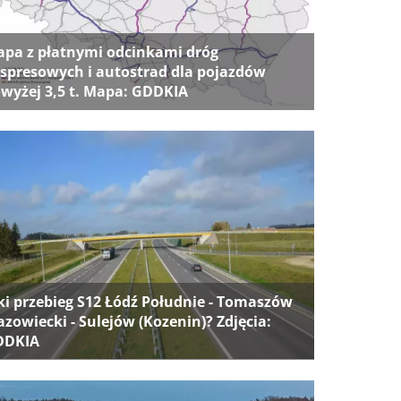
pa z płatnymi odcinkami dróg
spresowych i autostrad dla pojazdów
wyżej 3,5 t. Mapa: GDDKIA
ki przebieg S12 Łódź Południe - Tomaszów
zowiecki - Sulejów (Kozenin)? Zdjęcia:
DDKIA