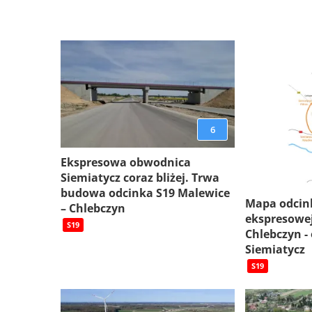
6
Ekspresowa obwodnica
Siemiatycz coraz bliżej. Trwa
budowa odcinka S19 Malewice
Mapa odcin
– Chlebczyn
ekspresowej
S19
Chlebczyn -
Siemiatycz
S19