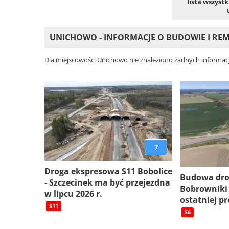
lista wszyst
UNICHOWO - INFORMACJE O BUDOWIE I R
Dla miejscowości Unichowo nie znaleziono żadnych informacj
7
Droga ekspresowa S11 Bobolice
Budowa dro
- Szczecinek ma być przejezdna
Bobrowniki
w lipcu 2026 r.
ostatniej pr
S11
S6