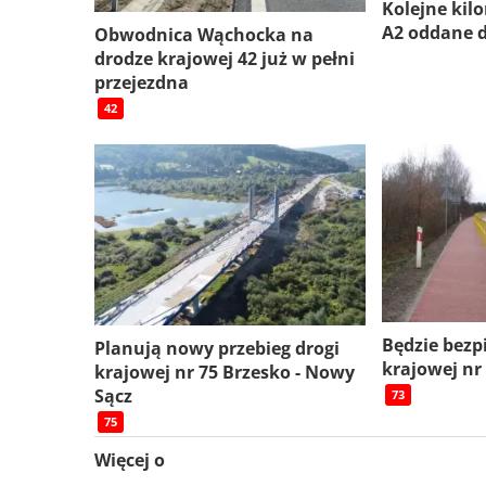
Kolejne kil
A2 oddane 
Obwodnica Wąchocka na
drodze krajowej 42 już w pełni
przejezdna
42
Będzie bezp
Planują nowy przebieg drogi
krajowej nr
krajowej nr 75 Brzesko - Nowy
Sącz
73
75
Więcej o