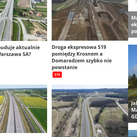
Ma
ek
po
Droga ekspresowa S19
 buduje aktualnie
pomiędzy Krosnem a
Warszawa SA?
Domaradzem szybko nie
powstanie
S19
Ja
Ma
G