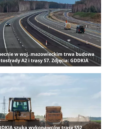
ecnie w woj. mazowieckim trwa budowa
tostrady A2 i trasy S7. Zdjęcia: GDDKIA
DKIA szuka wykonawców trasy S52