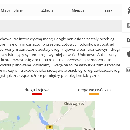
Mapy i plany
Zdjęcia
Miejsca
Trasy
howo. Na interaktywną mapę Google naniesione zostały przebiegi
 Kolorem zielonym oznaczono przebieg gotowych odcinków autostrad.
czerwonym oznaczone zostały drogi krajowe, a pomarańczowym drogi
ły istniejący system drogowy miejscowości Unichowo. Autostrady i
która rozrasta się z roku na rok. Linią przerywaną zaznaczono te
 odcinki planowane. Zwracamy uwagę na to, że wszystkie zamieszczone
e należy ich traktować jako rzeczywiste przebiegi dróg, zwłaszcza dróg
ąpić znaczące różnice pomiędzy przebiegiem faktycznie
droga krajowa
droga wojewódzka