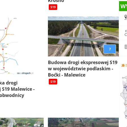
Krosno
W
S19
7
Budowa drogi ekspresowej S19
w województwie podlaskim -
Boćki - Malewice
S19
ka drogi
 S19 Malewice -
 obwodnicy