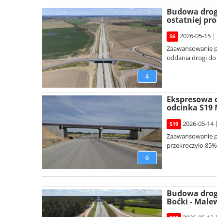
Budowa drogi
ostatniej pro
2026-05-15 |
S6
Zaawansowanie p
oddania drogi do
4
Ekspresowa o
odcinka S19 
2026-05-14 
S19
Zaawansowanie pr
przekroczyło 85%
6
Budowa drog
Boćki - Male