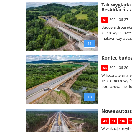
Tak wygląda 
Beskidach - z
2024-06-27 |
S1
Budowa drogi eks
kluczowych inwest
malowniczy obszar
11
Koniec budow
2024-06-26 |
S3
W lipcu otwarty z
16 kilometrowy f
podróżowanie do 
10
Nowe autostr
A2
S1
S16
S
W wakacje przybę