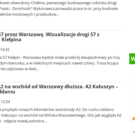
udowie obwodnicy Chełma, pierwszego budowanego odcinka drogi
Piaski - Dorohusk? Wykonawca prowadzi prace m.in. przy budowie
biektów mostowych i przebudow...
S7 przez Warszawę. Wizualizacje drogi S7 z
 Kiełpina
 14:32
 S7 Kiełpin - Warszawa będzie miała przekrój dwujezdniowy po trzy
W
ym kierunku, a w niektórych miejscach nawet cztery. Trasa licząca
nie częściowo w dwó...
2 na wschód od Warszawy dłuższa. A2 Kałuszyn –
ddaniu
 12:24
a przybyło nowych kilometrów autostrady A2. Do ruchu oddano
y Kałuszyn na wschód od Mińska Mazowieckiego. Oto jak wygląda A2
 - zdjęcia nowej autostra...