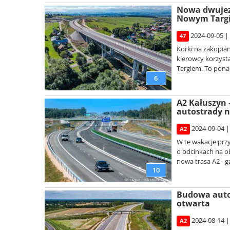
Nowa dwujez
Nowym Targ
2024-09-05 |
47
Korki na zakopia
kierowcy korzyst
Targiem. To ponad
6
A2 Kałuszyn 
autostrady n
2024-09-04 |
A2
W te wakacje prz
o odcinkach na ob
nowa trasa A2 - ga
10
Budowa autos
otwarta
2024-08-14 |
A2