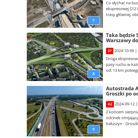
Co słychać na b
ekspresowej S12 
trasy głównej, o
7
Taka będzie 
Warszawy do
2024-10-09 |
S7
Droga ekspresowa
pasy ruchu w każd
od. 13 km pobieg
8
Autostrada A
Groszki po o
2024-09-12 |
A2
Z końcem sierpni
odcinek omijając
Kałuszyn - Groszki
9