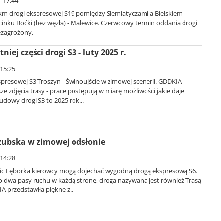
| 17:44
m drogi ekspresowej S19 pomiędzy Siemiatyczami a Bielskiem
cinku Boćki (bez węzła) - Malewice. Czerwcowy termin oddania drogi
ezagrożony.
iej części drogi S3 - luty 2025 r.
 15:25
presowej S3 Troszyn - Świnoujście w zimowej scenerii. GDDKIA
e zdjęcia trasy - prace postępują w miarę możliwości jakie daje
dowy drogi S3 to 2025 rok...
zubska w zimowej odsłonie
 14:28
ic Lęborka kierowcy mogą dojechać wygodną drogą ekspresową S6.
 dwa pasy ruchu w każdą stronę, droga nazywana jest również Trasą
 przedstawiła piękne z...