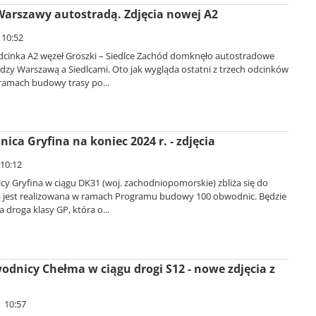
 Warszawy autostradą. Zdjęcia nowej A2
 10:52
cinka A2 węzeł Groszki – Siedlce Zachód domknęło autostradowe
dzy Warszawą a Siedlcami. Oto jak wygląda ostatni z trzech odcinków
ramach budowy trasy po...
ca Gryfina na koniec 2024 r. - zdjęcia
 10:12
 Gryfina w ciągu DK31 (woj. zachodniopomorskie) zbliża się do
a jest realizowana w ramach Programu budowy 100 obwodnic. Będzie
 droga klasy GP, która o...
odnicy Chełma w ciągu drogi S12 - nowe zdjęcia z
| 10:57