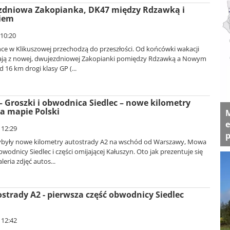
dniowa Zakopianka, DK47 między Rdzawką i
iem
 10:20
nce w Klikuszowej przechodzą do przeszłości. Od końcówki wakacji
ają z nowej, dwujezdniowej Zakopianki pomiędzy Rdzawką a Nowym
 16 km drogi klasy GP (...
– Groszki i obwodnica Siedlec – nowe kilometry
a mapie Polski
M
e
 12:29
p
ybyły nowe kilometry autostrady A2 na wschód od Warszawy, Mowa
wodnicy Siedlec i części omijającej Kałuszyn. Oto jak prezentuje się
leria zdjęć autos...
trady A2 - pierwsza część obwodnicy Siedlec
 12:42