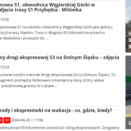
nowa S1, obwodnica Węgierskiej Górki w
djęcia trasy S1 Przybędza - Milówka
 13:50
presowej S1 na odcinku obwodnicy Węgierskiej Górki jest jedną z
ycji w woj. śląskim. Trasa o długości 8,5 kilometrów przecina
 Beskidów i prowadzi do ...
B
B
y drogi ekspresowej S3 na Dolnym Śląsku – zdjęcia
 15:24
ostanie ostatni odcinek drogi ekspresowej S3 na Dolnym Śląsku. To
ragment pomiędzy Bolkowem a Kamienną Górą, który ułatwi
południowej granicy w Lubawc...
ady i ekspresówki na wakacje - co, gdzie, kiedy?
2024-06-20 | 11:08
3
S7
S
dzie ponad 65 kilometrów autostrad i dróg ekspresowych. Drogowcy