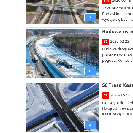
2026-05-13 
S19
Trwa budowa 16 k
Podlaskim, na od
7
wydaje się być ni
Budowa ostatn
2025-02-23 |
S3
Budowa drogi eks
pokazała najnowsz
pogoda. Koniec bu
6
S6 Trasa Kas
2025-02-23 |
S6
Od Gdyni do okol
Dwujezdniowa, po
Kaszubską. GDDKIA
4