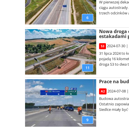
W pierwszej deka
ciągu autostrady 
trzech odcinków 
6
Nowa droga e
estakadami 
2024-07-30 |
S3
31 lipca 2024 to
pojadą 16 kilom
droga S3 to dwa tu
11
Prace na bud
2024-07-08 |
A2
Budowa autostrad
Ostatnio zapowia
Siedlce miały być w
9