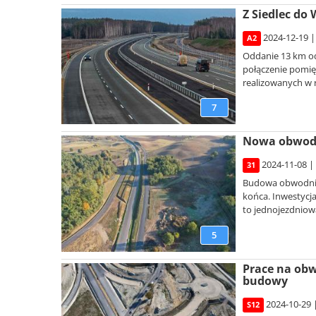
Z Siedlec do
2024-12-19 |
A2
Oddanie 13 km od
połączenie pomię
realizowanych w 
7
Nowa obwodni
2024-11-08 |
31
Budowa obwodnicy
końca. Inwestycj
to jednojezdniowa
5
Prace na obw
budowy
2024-10-29 
S12