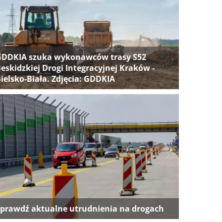
GDDKIA szuka wykonawców trasy S52
eskidzkiej Drogi Integracyjnej Kraków -
ielsko-Biała. Zdjęcia: GDDKIA
prawdź aktualne utrudnienia na drogach