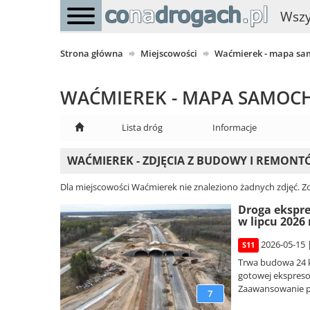
Wszy
Strona główna
Miejscowości
Waćmierek - mapa s
WAĆMIEREK - MAPA SAMO
Lista dróg
Informacje
WAĆMIEREK - ZDJĘCIA Z BUDOWY I REMONT
Dla miejscowości Waćmierek nie znaleziono żadnych zdjęć. Zo
Droga ekspre
w lipcu 2026 
2026-05-15 
S11
Trwa budowa 24 k
gotowej ekspreso
Zaawansowanie p
7