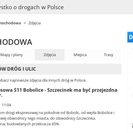
stko o drogach w Polsce
amochodowa
Zdjęcia
D
CHODOWA
Mapy i plany
Zdjęcia
Miejsca
Trasy
ÓW DRÓG I ULIC
bacz najnowsze zdjęcia dla innych dróg w Polsce.
sowa S11 Bobolice - Szczecinek ma być przejezdna
r.
| 11:04
m drogi ekspresowej na południe od Bobolic, od węzła Bobolice i
wej obwodnicy tego miasta, do obwodnicy Szczecinka.
rac budowlanych przekracza 65%.