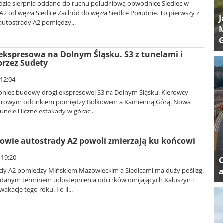
dzie sierpnia oddano do ruchu południową obwodnicę Siedlec w
A2 od węzła Siedlce Zachód do węzła Siedlce Południe. To pierwszy z
J
autostrady A2 pomiędzy...
M
kspresowa na Dolnym Śląsku. S3 z tunelami i
przez Sudety
 12:04
 koniec budowy drogi ekspresowej S3 na Dolnym Śląsku. Kierowcy
etrowym odcinkiem pomiędzy Bolkowem a Kamienną Górą. Nowa
nele i liczne estakady w górac...
owie autostrady A2 powoli zmierzają ku końcowi
 19:20
y A2 pomiędzy Mińskiem Mazowieckim a Siedlcami ma duży poślizg.
a
danym terminem udostepnienia odcinków omijających Kałuszyn i
akacje tego roku. I o il...