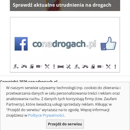
Sprawdź aktualne utrudnienia na drogach
Copyright 2026 conadrogach.pl
O firmie
Redakcja
Regulamin
Informacje o cookies
W naszym serwisie używamy technologii (np. cookie) do zbierania i
Mapa serwisu
Komunikaty
przetwarzania danych w celu personalizowania treści i reklam oraz
analizowania ruchu. Z danych tych korzystają firmy (tzw. Zaufani
Partnerzy), które świadczą usługi sprzedaży reklam. Klikając w
"Przejdź do serwisu" wyrażasz na to zgodę. Więcej informacji
znajdziesz w
Polityce Prywatności
.
Przejdź do serwisu