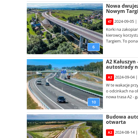
Nowa dwujez
Nowym Targ
2024-09-05 |
47
Korki na zakopia
kierowcy korzyst
Targiem. To ponad
6
A2 Kałuszyn 
autostrady n
2024-09-04 |
A2
W te wakacje prz
o odcinkach na ob
nowa trasa A2 - ga
10
Budowa autos
otwarta
2024-08-14 |
A2