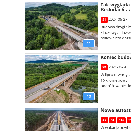
Tak wygląda 
Beskidach - z
2024-06-27 |
S1
Budowa drogi eks
kluczowych inwest
malowniczy obszar
11
Koniec budow
2024-06-26 |
S3
W lipcu otwarty z
16 kilometrowy f
podróżowanie do 
10
Nowe autostr
A2
S1
S16
S
W wakacje przybę