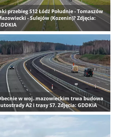
aki przebieg S12 Łódź Południe - Tomaszów
azowiecki - Sulejów (Kozenin)? Zdjęcia:
GDDKIA
Obecnie w woj. mazowieckim trwa budowa
utostrady A2 i trasy S7. Zdjęcia: GDDKIA