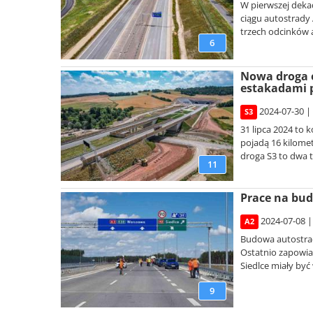
W pierwszej deka
ciągu autostrady 
trzech odcinków 
6
Nowa droga e
estakadami 
2024-07-30 |
S3
31 lipca 2024 to
pojadą 16 kilom
droga S3 to dwa tu
11
Prace na bud
2024-07-08 |
A2
Budowa autostrad
Ostatnio zapowia
Siedlce miały być w
9