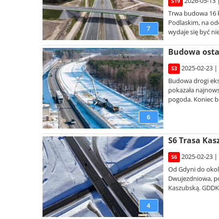
2026-05-13 
S19
Trwa budowa 16 k
Podlaskim, na od
7
wydaje się być ni
Budowa ostatn
2025-02-23 |
S3
Budowa drogi eks
pokazała najnowsz
pogoda. Koniec bu
6
S6 Trasa Kas
2025-02-23 |
S6
Od Gdyni do okol
Dwujezdniowa, po
Kaszubską. GDDKIA
4