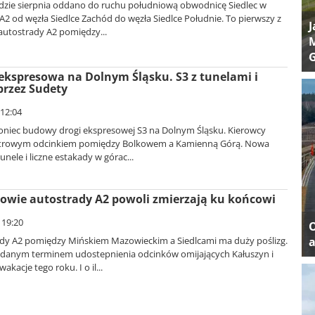
dzie sierpnia oddano do ruchu południową obwodnicę Siedlec w
A2 od węzła Siedlce Zachód do węzła Siedlce Południe. To pierwszy z
J
autostrady A2 pomiędzy...
M
kspresowa na Dolnym Śląsku. S3 z tunelami i
przez Sudety
 12:04
 koniec budowy drogi ekspresowej S3 na Dolnym Śląsku. Kierowcy
etrowym odcinkiem pomiędzy Bolkowem a Kamienną Górą. Nowa
nele i liczne estakady w górac...
owie autostrady A2 powoli zmierzają ku końcowi
 19:20
y A2 pomiędzy Mińskiem Mazowieckim a Siedlcami ma duży poślizg.
a
danym terminem udostepnienia odcinków omijających Kałuszyn i
akacje tego roku. I o il...