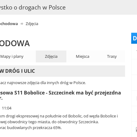
stko o drogach w Polsce
mochodowa
Zdjęcia
D
HODOWA
Mapy i plany
Zdjęcia
Miejsca
Trasy
W DRÓG I ULIC
acz najnowsze zdjęcia dla innych dróg w Polsce.
sowa S11 Bobolice - Szczecinek ma być przejezdna
r.
| 11:04
m drogi ekspresowej na południe od Bobolic, od węzła Bobolice i
wej obwodnicy tego miasta, do obwodnicy Szczecinka.
rac budowlanych przekracza 65%.