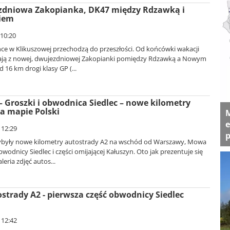
dniowa Zakopianka, DK47 między Rdzawką i
iem
 10:20
nce w Klikuszowej przechodzą do przeszłości. Od końcówki wakacji
ają z nowej, dwujezdniowej Zakopianki pomiędzy Rdzawką a Nowym
 16 km drogi klasy GP (...
– Groszki i obwodnica Siedlec – nowe kilometry
a mapie Polski
M
e
 12:29
p
ybyły nowe kilometry autostrady A2 na wschód od Warszawy, Mowa
wodnicy Siedlec i części omijającej Kałuszyn. Oto jak prezentuje się
leria zdjęć autos...
trady A2 - pierwsza część obwodnicy Siedlec
 12:42