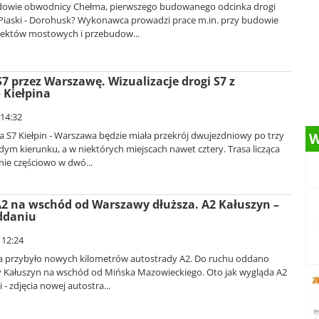
udowie obwodnicy Chełma, pierwszego budowanego odcinka drogi
Piaski - Dorohusk? Wykonawca prowadzi prace m.in. przy budowie
biektów mostowych i przebudow...
S7 przez Warszawę. Wizualizacje drogi S7 z
 Kiełpina
 14:32
 S7 Kiełpin - Warszawa będzie miała przekrój dwujezdniowy po trzy
W
ym kierunku, a w niektórych miejscach nawet cztery. Trasa licząca
nie częściowo w dwó...
2 na wschód od Warszawy dłuższa. A2 Kałuszyn –
ddaniu
 12:24
a przybyło nowych kilometrów autostrady A2. Do ruchu oddano
y Kałuszyn na wschód od Mińska Mazowieckiego. Oto jak wygląda A2
 - zdjęcia nowej autostra...