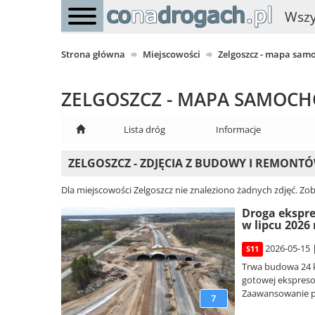
Wszy
Strona główna
Miejscowości
Zelgoszcz - mapa sa
ZELGOSZCZ - MAPA SAMOC
Lista dróg
Informacje
ZELGOSZCZ - ZDJĘCIA Z BUDOWY I REMONTÓ
Dla miejscowości Zelgoszcz nie znaleziono żadnych zdjęć. Zob
Droga ekspre
w lipcu 2026 
2026-05-15 
S11
Trwa budowa 24 k
gotowej ekspreso
Zaawansowanie p
7