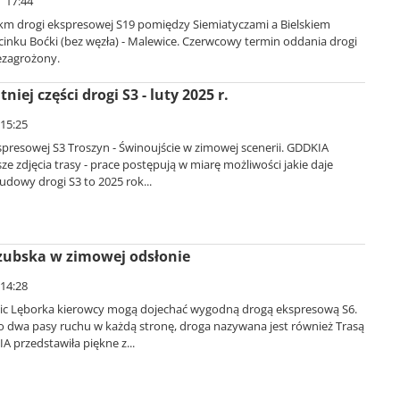
| 17:44
m drogi ekspresowej S19 pomiędzy Siemiatyczami a Bielskiem
cinku Boćki (bez węzła) - Malewice. Czerwcowy termin oddania drogi
ezagrożony.
iej części drogi S3 - luty 2025 r.
 15:25
presowej S3 Troszyn - Świnoujście w zimowej scenerii. GDDKIA
e zdjęcia trasy - prace postępują w miarę możliwości jakie daje
dowy drogi S3 to 2025 rok...
zubska w zimowej odsłonie
 14:28
ic Lęborka kierowcy mogą dojechać wygodną drogą ekspresową S6.
 dwa pasy ruchu w każdą stronę, droga nazywana jest również Trasą
 przedstawiła piękne z...