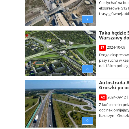
Co słychać na b
ekspresowej S12 
trasy głównej, o
7
Taka będzie 
Warszawy do
2024-10-09 |
S7
Droga ekspresowa
pasy ruchu w każd
od. 13 km pobieg
8
Autostrada A
Groszki po o
2024-09-12 |
A2
Z końcem sierpni
odcinek omijając
Kałuszyn - Groszki
9