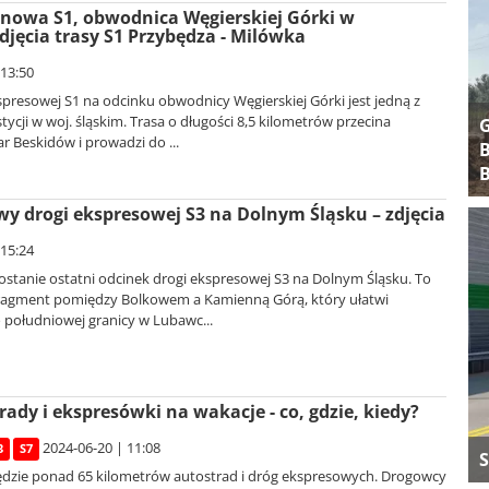
nowa S1, obwodnica Węgierskiej Górki w
djęcia trasy S1 Przybędza - Milówka
 13:50
presowej S1 na odcinku obwodnicy Węgierskiej Górki jest jedną z
ycji w woj. śląskim. Trasa o długości 8,5 kilometrów przecina
 Beskidów i prowadzi do ...
B
B
y drogi ekspresowej S3 na Dolnym Śląsku – zdjęcia
 15:24
ostanie ostatni odcinek drogi ekspresowej S3 na Dolnym Śląsku. To
ragment pomiędzy Bolkowem a Kamienną Górą, który ułatwi
południowej granicy w Lubawc...
ady i ekspresówki na wakacje - co, gdzie, kiedy?
2024-06-20 | 11:08
3
S7
S
dzie ponad 65 kilometrów autostrad i dróg ekspresowych. Drogowcy