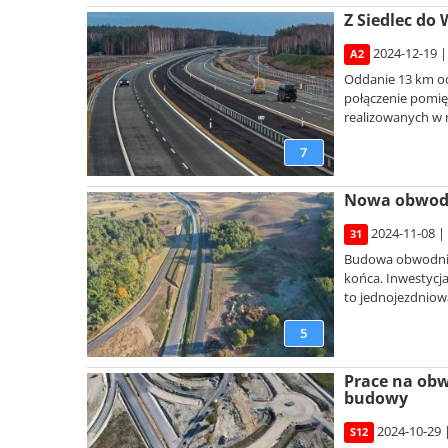
Z Siedlec do
2024-12-19 |
A2
Oddanie 13 km od
połączenie pomię
realizowanych w 
7
Nowa obwodni
2024-11-08 |
31
Budowa obwodnicy
końca. Inwestycj
to jednojezdniowa
5
Prace na obw
budowy
2024-10-29 
S12