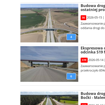
Budowa drogi
ostatniej pro
2026-05-15 |
S6
Zaawansowanie p
oddania drogi do
4
Ekspresowa o
odcinka S19 
2026-05-14 
S19
Zaawansowanie pr
przekroczyło 85%
6
Budowa drog
Boćki - Male