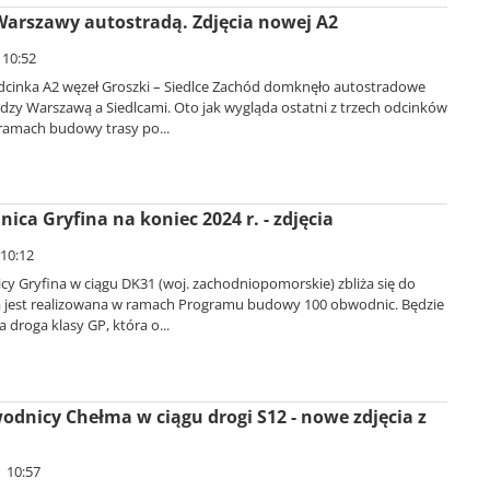
 Warszawy autostradą. Zdjęcia nowej A2
 10:52
cinka A2 węzeł Groszki – Siedlce Zachód domknęło autostradowe
dzy Warszawą a Siedlcami. Oto jak wygląda ostatni z trzech odcinków
ramach budowy trasy po...
ca Gryfina na koniec 2024 r. - zdjęcia
 10:12
 Gryfina w ciągu DK31 (woj. zachodniopomorskie) zbliża się do
a jest realizowana w ramach Programu budowy 100 obwodnic. Będzie
 droga klasy GP, która o...
odnicy Chełma w ciągu drogi S12 - nowe zdjęcia z
| 10:57