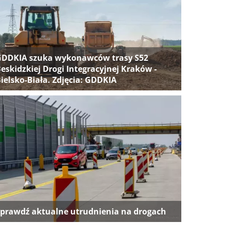
GDDKIA szuka wykonawców trasy S52
eskidzkiej Drogi Integracyjnej Kraków -
ielsko-Biała. Zdjęcia: GDDKIA
prawdź aktualne utrudnienia na drogach