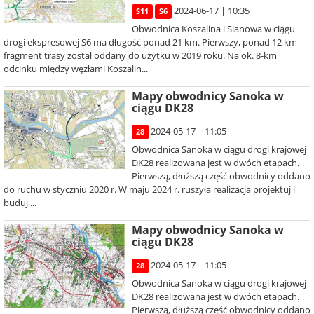
2024-06-17 | 10:35
S11
S6
Obwodnica Koszalina i Sianowa w ciągu
drogi ekspresowej S6 ma długość ponad 21 km. Pierwszy, ponad 12 km
fragment trasy został oddany do użytku w 2019 roku. Na ok. 8-km
odcinku między węzłami Koszalin...
Mapy obwodnicy Sanoka w
ciągu DK28
2024-05-17 | 11:05
28
Obwodnica Sanoka w ciągu drogi krajowej
DK28 realizowana jest w dwóch etapach.
Pierwszą, dłuższą część obwodnicy oddano
do ruchu w styczniu 2020 r. W maju 2024 r. ruszyła realizacja projektuj i
buduj ...
Mapy obwodnicy Sanoka w
ciągu DK28
2024-05-17 | 11:05
28
Obwodnica Sanoka w ciągu drogi krajowej
DK28 realizowana jest w dwóch etapach.
Pierwszą, dłuższą część obwodnicy oddano