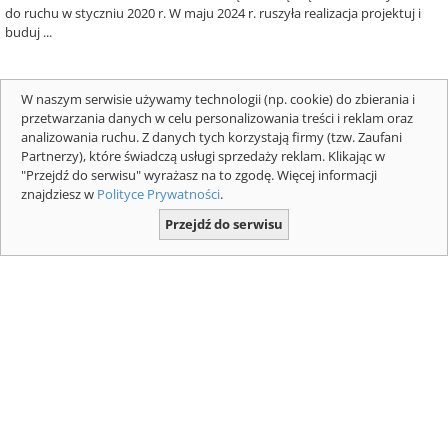
do ruchu w styczniu 2020 r. W maju 2024 r. ruszyła realizacja projektuj i
buduj ...
W naszym serwisie używamy technologii (np. cookie) do zbierania i
więcej map i planów
przetwarzania danych w celu personalizowania treści i reklam oraz
analizowania ruchu. Z danych tych korzystają firmy (tzw. Zaufani
ZOBACZ PODOBNE
Partnerzy), które świadczą usługi sprzedaży reklam. Klikając w
"Przejdź do serwisu" wyrażasz na to zgodę. Więcej informacji
znajdziesz w
Polityce Prywatności
.
DROGI W POLSCE
Przejdź do serwisu
WYZNACZANIE TRASY