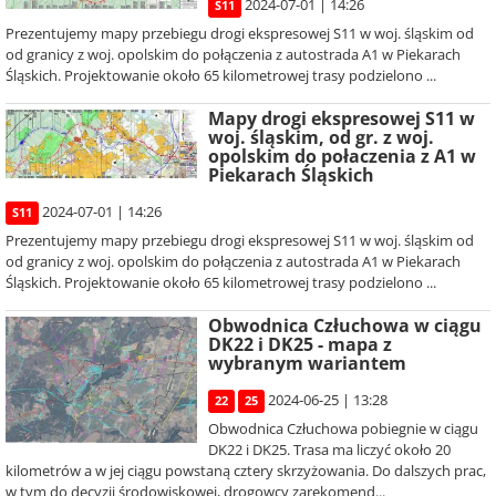
2024-07-01 | 14:26
S11
Prezentujemy mapy przebiegu drogi ekspresowej S11 w woj. śląskim od
od granicy z woj. opolskim do połączenia z autostrada A1 w Piekarach
Śląskich. Projektowanie około 65 kilometrowej trasy podzielono ...
Mapy drogi ekspresowej S11 w
woj. śląskim, od gr. z woj.
opolskim do połaczenia z A1 w
Piekarach Śląskich
2024-07-01 | 14:26
S11
Prezentujemy mapy przebiegu drogi ekspresowej S11 w woj. śląskim od
od granicy z woj. opolskim do połączenia z autostrada A1 w Piekarach
Śląskich. Projektowanie około 65 kilometrowej trasy podzielono ...
Obwodnica Człuchowa w ciągu
DK22 i DK25 - mapa z
wybranym wariantem
2024-06-25 | 13:28
22
25
Obwodnica Człuchowa pobiegnie w ciągu
DK22 i DK25. Trasa ma liczyć około 20
kilometrów a w jej ciągu powstaną cztery skrzyżowania. Do dalszych prac,
w tym do decyzji środowiskowej, drogowcy zarekomend...