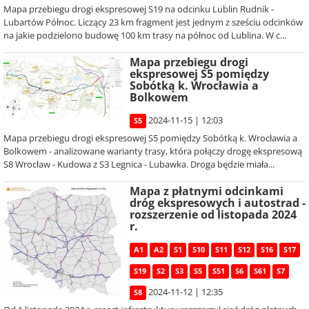
Mapa przebiegu drogi ekspresowej S19 na odcinku Lublin Rudnik -
Lubartów Północ. Liczący 23 km fragment jest jednym z sześciu odcinków
na jakie podzielono budowę 100 km trasy na północ od Lublina. W c...
Mapa przebiegu drogi
ekspresowej S5 pomiędzy
Sobótką k. Wrocławia a
Bolkowem
2024-11-15 | 12:03
S5
Mapa przebiegu drogi ekspresowej S5 pomiędzy Sobótką k. Wrocławia a
Bolkowem - analizowane warianty trasy, która połączy drogę ekspresową
S8 Wrocław - Kudowa z S3 Legnica - Lubawka. Droga będzie miała...
Mapa z płatnymi odcinkami
dróg ekspresowych i autostrad -
rozszerzenie od listopada 2024
r.
A1
A2
S1
S10
S11
S12
S16
S17
S19
S2
S3
S5
S51
S6
S61
S7
2024-11-12 | 12:35
S8