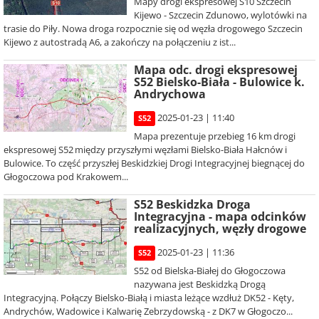
Mapy drogi ekspresowej S10 Szczecin
Kijewo - Szczecin Zdunowo, wylotówki na
trasie do Piły. Nowa droga rozpocznie się od węzła drogowego Szczecin
Kijewo z autostradą A6, a zakończy na połączeniu z ist...
Mapa odc. drogi ekspresowej
S52 Bielsko-Biała - Bulowice k.
Andrychowa
2025-01-23 | 11:40
S52
Mapa prezentuje przebieg 16 km drogi
ekspresowej S52 między przyszłymi węzłami Bielsko-Biała Hałcnów i
Bulowice. To część przyszłej Beskidzkiej Drogi Integracyjnej biegnącej do
Głogoczowa pod Krakowem...
S52 Beskidzka Droga
Integracyjna - mapa odcinków
realizacyjnych, węzły drogowe
2025-01-23 | 11:36
S52
S52 od Bielska-Białej do Głogoczowa
nazywana jest Beskidzką Drogą
Integracyjną. Połączy Bielsko-Białą i miasta leżące wzdłuż DK52 - Kęty,
Andrychów, Wadowice i Kalwarię Zebrzydowską - z DK7 w Głogoczo...