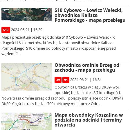
S10 Cybowo – Łowicz Wałecki,
obwodnica Kalisza
Pomorskiego - mapa przebiegu
2024-06-21 | 16:39
S10
Mapa prezentuje przebieg odcinka S10 Cybowo – Łowicz Wałecki o
długości 16 kilometrów, który będzie stanowił obwodnicę Kalisza
Pomorskiego. S10 ominie od północy miasto i rozpocznie się przed
węzłem C...
Obwodnica ominie Brzeg od
zachodu - mapa przebiegu
2024-06-21 | 16:34
39
94
Obwodnica Brzegu w ciągu DK39 (woj.
opolskie) będzie miała 8,7 km długości.
Nowa trasa ominie Brzeg od zachodu i połączy istniejące odcinki DK94 i
DK39. Częścią trasy będzie 700 metrowy most przez Odr...
Mapa obwodnicy Koszalina w
podziale na odcinki i terminy
otwarcia