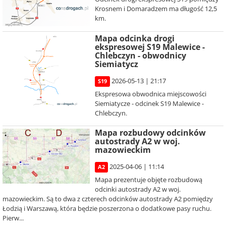
Krosnem i Domaradzem ma długość 12,5
km.
Mapa odcinka drogi
ekspresowej S19 Malewice -
Chlebczyn - obwodnicy
Siemiatycz
2026-05-13 | 21:17
S19
Ekspresowa obwodnica miejscowości
Siemiatycze - odcinek S19 Malewice -
Chlebczyn.
Mapa rozbudowy odcinków
autostrady A2 w woj.
mazowieckim
2025-04-06 | 11:14
A2
Mapa prezentuje objęte rozbudową
odcinki autostrady A2 w woj.
mazowieckim. Są to dwa z czterech odcinków autostrady A2 pomiędzy
Łodzią i Warszawą, która będzie poszerzona o dodatkowe pasy ruchu.
Pierw...