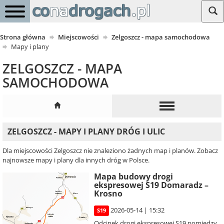
Strona główna
Miejscowości
Zelgoszcz - mapa samochodowa
Mapy i plany
ZELGOSZCZ - MAPA
SAMOCHODOWA
ZELGOSZCZ - MAPY I PLANY DRÓG I ULIC
Dla miejscowości Zelgoszcz nie znaleziono żadnych map i planów. Zobacz
najnowsze mapy i plany dla innych dróg w Polsce.
Mapa budowy drogi
ekspresowej S19 Domaradz –
Krosno
2026-05-14 | 15:32
S19
Odcinek drogi ekspresowej S19 pomiędzy