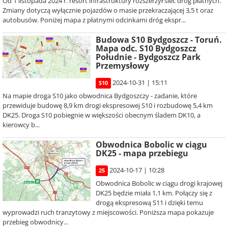
Od 1 listopada 2024 r. resort infrastruktury rozszerzył sieć dróg płatnych.
Zmiany dotyczą wyłącznie pojazdów o masie przekraczającej 3,5 t oraz
autobusów. Poniżej mapa z płatnymi odcinkami dróg ekspr...
Budowa S10 Bydgoszcz - Toruń.
Mapa odc. S10 Bydgoszcz
Południe - Bydgoszcz Park
Przemysłowy
2024-10-31 | 15:11
S10
Na mapie droga S10 jako obwodnica Bydgoszczy - zadanie, które
przewiduje budowę 8,9 km drogi ekspresowej S10 i rozbudowę 5,4 km
DK25. Droga S10 pobiegnie w większości obecnym śladem DK10, a
kierowcy b...
Obwodnica Bobolic w ciągu
DK25 - mapa przebiegu
2024-10-17 | 10:28
25
Obwodnica Bobolic w ciągu drogi krajowej
DK25 będzie miała 1,1 km. Połączy się z
drogą ekspresową S11 i dzięki temu
wyprowadzi ruch tranzytowy z miejscowości. Poniższa mapa pokazuje
przebieg obwodnicy...