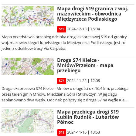
Mapa drogi S19 granica z woj.
mazowieckim - obwodnica
Międzyrzeca Podlaskiego
2024-12-13 | 15:04
S19
Mapa przedstawia przebieg odcinka drogi ekspresowej S19 od granicy
woj. mazowieckiego i lubelskiego do Międzyrzeca Podlaskiego. Jest to
jeden z odcinków trasy Via Carpatia.
Droga S74 Kielce -
Mniów/Przełom - mapa
przebiegu
2024-11-22 | 12:08
S74
Droga ekspresowa S74 Kielce - Mniów o długości ok. 16,4 km, przebiega
przez teren gmin Mniów, Miedziana Góra i Strawczyn. W jej ciągu
zaplanowano dwa węzły. Odcinek połączy się z drogą S7 na węźle Kie...
Mapa przebiegu drogi S19
Lublin Rudnik - Lubartów
Północ
2024-11-15 | 13:53
S19