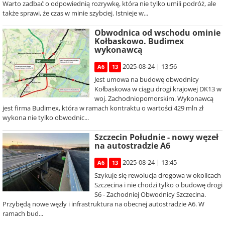
Warto zadbać o odpowiednią rozrywkę, która nie tylko umili podróż, ale
także sprawi, że czas w minie szybciej. Istnieje w...
Obwodnica od wschodu ominie
Kołbaskowo. Budimex
wykonawcą
2025-08-24 | 13:56
A6
13
Jest umowa na budowę obwodnicy
Kołbaskowa w ciągu drogi krajowej DK13 w
woj. Zachodniopomorskim. Wykonawcą
jest firma Budimex, która w ramach kontraktu o wartości 429 mln zł
wykona nie tylko obwodnic...
Szczecin Południe - nowy węzeł
na autostradzie A6
2025-08-24 | 13:45
A6
13
Szykuje się rewolucja drogowa w okolicach
Szczecina i nie chodzi tylko o budowę drogi
S6 - Zachodniej Obwodnicy Szczecina.
Przybędą nowe węzły i infrastruktura na obecnej autostradzie A6. W
ramach bud...