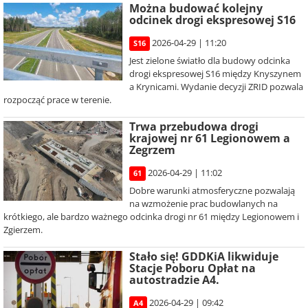
Można budować kolejny
odcinek drogi ekspresowej S16
2026-04-29 | 11:20
S16
Jest zielone światło dla budowy odcinka
drogi ekspresowej S16 między Knyszynem
a Krynicami. Wydanie decyzji ZRID pozwala
rozpocząć prace w terenie.
Trwa przebudowa drogi
krajowej nr 61 Legionowem a
Zegrzem
2026-04-29 | 11:02
61
Dobre warunki atmosferyczne pozwalają
na wzmożenie prac budowlanych na
krótkiego, ale bardzo ważnego odcinka drogi nr 61 między Legionowem i
Zgierzem.
Stało się! GDDKiA likwiduje
Stacje Poboru Opłat na
autostradzie A4.
2026-04-29 | 09:42
A4