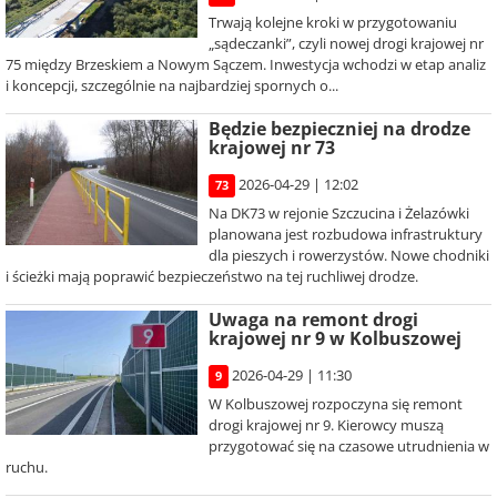
Trwają kolejne kroki w przygotowaniu
„sądeczanki”, czyli nowej drogi krajowej nr
75 między Brzeskiem a Nowym Sączem. Inwestycja wchodzi w etap analiz
i koncepcji, szczególnie na najbardziej spornych o...
Będzie bezpieczniej na drodze
krajowej nr 73
2026-04-29 | 12:02
73
Na DK73 w rejonie Szczucina i Żelazówki
planowana jest rozbudowa infrastruktury
dla pieszych i rowerzystów. Nowe chodniki
i ścieżki mają poprawić bezpieczeństwo na tej ruchliwej drodze.
Uwaga na remont drogi
krajowej nr 9 w Kolbuszowej
2026-04-29 | 11:30
9
W Kolbuszowej rozpoczyna się remont
drogi krajowej nr 9. Kierowcy muszą
przygotować się na czasowe utrudnienia w
ruchu.