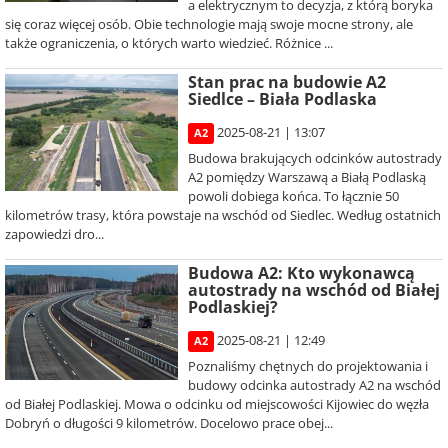
a elektrycznym to decyzja, z którą boryka
się coraz więcej osób. Obie technologie mają swoje mocne strony, ale
także ograniczenia, o których warto wiedzieć. Różnice ...
Stan prac na budowie A2
Siedlce – Biała Podlaska
2025-08-21 | 13:07
A2
Budowa brakujących odcinków autostrady
A2 pomiędzy Warszawą a Białą Podlaską
powoli dobiega końca. To łącznie 50
kilometrów trasy, która powstaje na wschód od Siedlec. Według ostatnich
zapowiedzi dro...
Budowa A2: Kto wykonawcą
autostrady na wschód od Białej
Podlaskiej?
2025-08-21 | 12:49
A2
Poznaliśmy chętnych do projektowania i
budowy odcinka autostrady A2 na wschód
od Białej Podlaskiej. Mowa o odcinku od miejscowości Kijowiec do węzła
Dobryń o długości 9 kilometrów. Docelowo prace obej...