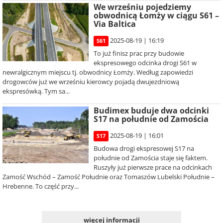
We wrześniu pojedziemy
obwodnicą Łomży w ciągu S61 –
Via Baltica
2025-08-19 | 16:19
S61
To już finisz prac przy budowie
ekspresowego odcinka drogi S61 w
newralgicznym miejscu tj. obwodnicy Łomży. Według zapowiedzi
drogowców już we wrześniu kierowcy pojadą dwujezdniową
ekspresówką. Tym sa...
Budimex buduje dwa odcinki
S17 na południe od Zamościa
2025-08-19 | 16:01
S17
Budowa drogi ekspresowej S17 na
południe od Zamościa staje się faktem.
Ruszyły już pierwsze prace na odcinkach
Zamość Wschód – Zamość Południe oraz Tomaszów Lubelski Południe –
Hrebenne. To część przy...
więcej informacji