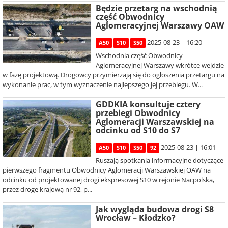
Będzie przetarg na wschodnią
część Obwodnicy
Aglomeracyjnej Warszawy OAW
2025-08-23 | 16:20
A50
S10
S50
Wschodnia część Obwodnicy
Aglomeracyjnej Warszawy wkrótce wejdzie
w fazę projektową. Drogowcy przymierzają się do ogłoszenia przetargu na
wykonanie prac, w tym wyznaczenie najlepszego jej przebiegu. W...
GDDKIA konsultuje cztery
przebiegi Obwodnicy
Aglomeracji Warszawskiej na
odcinku od S10 do S7
2025-08-23 | 16:01
A50
S10
S50
92
Ruszają spotkania informacyjne dotyczące
pierwszego fragmentu Obwodnicy Aglomeracji Warszawskiej OAW na
odcinku od projektowanej drogi ekspresowej S10 w rejonie Nacpolska,
przez drogę krajową nr 92, p...
Jak wygląda budowa drogi S8
Wrocław – Kłodzko?