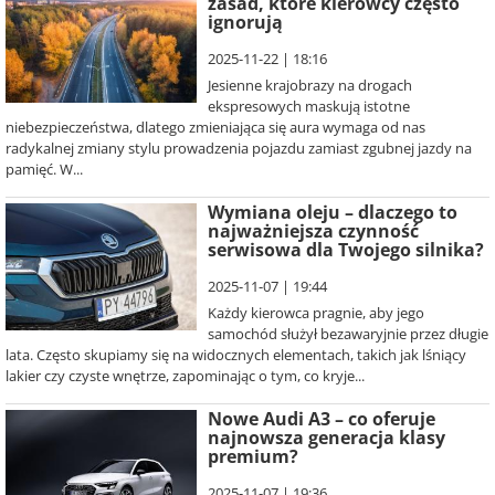
zasad, które kierowcy często
ignorują
2025-11-22 | 18:16
Jesienne krajobrazy na drogach
ekspresowych maskują istotne
niebezpieczeństwa, dlatego zmieniająca się aura wymaga od nas
radykalnej zmiany stylu prowadzenia pojazdu zamiast zgubnej jazdy na
pamięć. W...
Wymiana oleju – dlaczego to
najważniejsza czynność
serwisowa dla Twojego silnika?
2025-11-07 | 19:44
Każdy kierowca pragnie, aby jego
samochód służył bezawaryjnie przez długie
lata. Często skupiamy się na widocznych elementach, takich jak lśniący
lakier czy czyste wnętrze, zapominając o tym, co kryje...
Nowe Audi A3 – co oferuje
najnowsza generacja klasy
premium?
2025-11-07 | 19:36