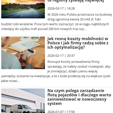
te regiony zyskają najwięcej
2026-03-17 | 18:28
W 2026 roku Polska przeznacza na budowę
dróg ogromną kwotę 20 mld zł. Taki
budżet robi wrażenie. Poza tym warto zaznaczyć, że w ciągu najbliższych
miesięcy do użytku trafi ponad 290 km nowych tras szy...
Jak rosną koszty mobilności w
Polsce i jak firmy radzą sobie z
ich optymalizacją?
2026-02-17 | 20:37
Rosnące koszty prowadzenia firmy
sprawiają, że należy szukać rozwiązań, aby
je zmniejszyć, dzięki czemu więcej
pieniędzy zostanie na inwestycje, a te z kolei przełożą się na większe zyski.
Jakie rozwi...
Na czym polega zarządzanie
flotą pojazdów i dlaczego warto
zainwestować w nowoczesny
system
2026-01-07 | 17:59