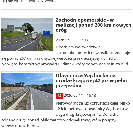
nią nie wróci. Powód? Oczywi...
Zachodniopomorskie - w
realizacji ponad 200 km nowych
dróg
2026-05-11 | 17:09
Obecnie w województwie
zachodniopomorskim w realizacji znajduje
się ponad 207 km tras o łącznej wartości przekraczającej 7,8 mld zł.
Najwięcej kontraktów prowadzi Budimex, który odpowiada m.in. za bud...
Obwodnica Wąchocka na
drodze krajowej 42 już w pełni
przejezdna
2026-05-11 | 16:18
42
Kierowcy mogą już korzystać z całej, blisko
12-kilometrowej obwodnicy Wąchocka w
ciągu drogi krajowej nr 42. Do ruchu
oddano drugi, ponad 7-kilometrowy odcinek trasy, który połączył
wcześniej uruchomi...