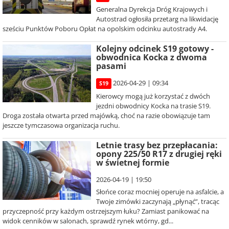
Generalna Dyrekcja Dróg Krajowych i
Autostrad ogłosiła przetarg na likwidację
sześciu Punktów Poboru Opłat na opolskim odcinku autostrady A4.
Kolejny odcinek S19 gotowy -
obwodnica Kocka z dwoma
pasami
2026-04-29 | 09:34
S19
Kierowcy mogą już korzystać z dwóch
jezdni obwodnicy Kocka na trasie S19.
Droga została otwarta przed majówką, choć na razie obowiązuje tam
jeszcze tymczasowa organizacja ruchu.
Letnie trasy bez przepłacania:
opony 225/50 R17 z drugiej ręki
w świetnej formie
2026-04-19 | 19:50
Słońce coraz mocniej operuje na asfalcie, a
Twoje zimówki zaczynają „płynąć”, tracąc
przyczepność przy każdym ostrzejszym łuku? Zamiast panikować na
widok cenników w salonach, sprawdź rynek wtórny, gd...