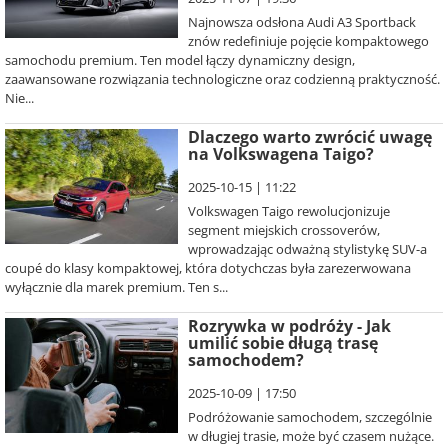
Najnowsza odsłona Audi A3 Sportback
znów redefiniuje pojęcie kompaktowego
samochodu premium. Ten model łączy dynamiczny design,
zaawansowane rozwiązania technologiczne oraz codzienną praktyczność.
Nie...
Dlaczego warto zwrócić uwagę
na Volkswagena Taigo?
2025-10-15 | 11:22
Volkswagen Taigo rewolucjonizuje
segment miejskich crossoverów,
wprowadzając odważną stylistykę SUV-a
coupé do klasy kompaktowej, która dotychczas była zarezerwowana
wyłącznie dla marek premium. Ten s...
Rozrywka w podróży - Jak
umilić sobie długą trasę
samochodem?
2025-10-09 | 17:50
Podróżowanie samochodem, szczególnie
w długiej trasie, może być czasem nużące.