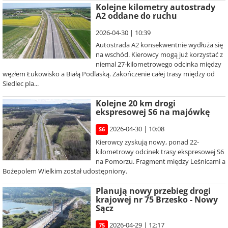
Kolejne kilometry autostrady
A2 oddane do ruchu
2026-04-30 | 10:39
Autostrada A2 konsekwentnie wydłuża się
na wschód. Kierowcy mogą już korzystać z
niemal 27-kilometrowego odcinka między
węzłem Łukowisko a Białą Podlaską. Zakończenie całej trasy między od
Siedlec pla...
Kolejne 20 km drogi
ekspresowej S6 na majówkę
2026-04-30 | 10:08
S6
Kierowcy zyskują nowy, ponad 22-
kilometrowy odcinek trasy ekspresowej S6
na Pomorzu. Fragment między Leśnicami a
Bożepolem Wielkim został udostępniony.
Planują nowy przebieg drogi
krajowej nr 75 Brzesko - Nowy
Sącz
2026-04-29 | 12:17
75