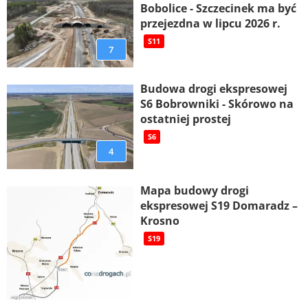
Bobolice - Szczecinek ma być
przejezdna w lipcu 2026 r.
S11
7
Budowa drogi ekspresowej
S6 Bobrowniki - Skórowo na
ostatniej prostej
S6
4
Mapa budowy drogi
ekspresowej S19 Domaradz –
Krosno
S19