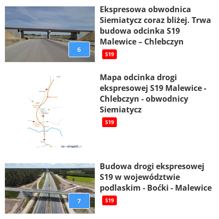
Ekspresowa obwodnica
Siemiatycz coraz bliżej. Trwa
budowa odcinka S19
Malewice – Chlebczyn
6
S19
Mapa odcinka drogi
ekspresowej S19 Malewice -
Chlebczyn - obwodnicy
Siemiatycz
S19
Budowa drogi ekspresowej
S19 w województwie
podlaskim - Boćki - Malewice
7
S19