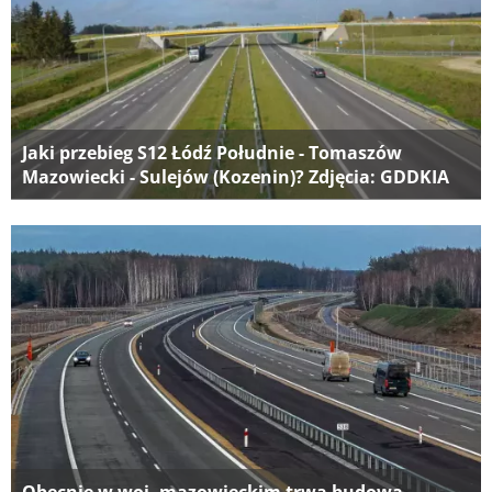
Jaki przebieg S12 Łódź Południe - Tomaszów
Mazowiecki - Sulejów (Kozenin)? Zdjęcia: GDDKIA