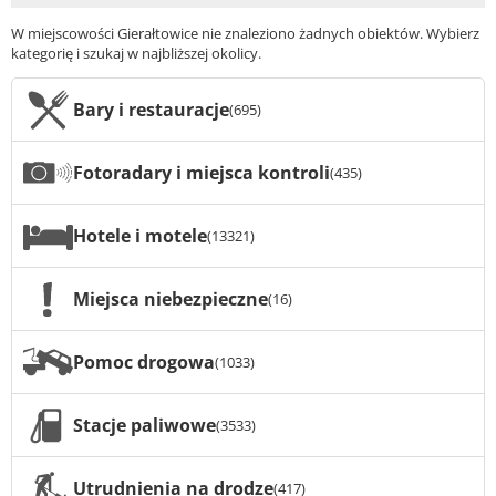
W miejscowości Gierałtowice nie znaleziono żadnych obiektów. Wybierz
kategorię i szukaj w najbliższej okolicy.
Bary i restauracje
(695)
Fotoradary i miejsca kontroli
(435)
Hotele i motele
(13321)
Miejsca niebezpieczne
(16)
Pomoc drogowa
(1033)
Stacje paliwowe
(3533)
Utrudnienia na drodze
(417)