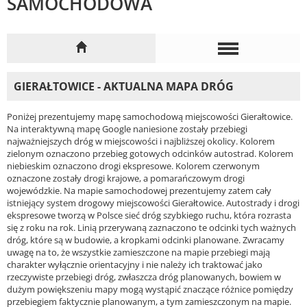
SAMOCHODOWA
GIERAŁTOWICE - AKTUALNA MAPA DRÓG
Poniżej prezentujemy mapę samochodową miejscowości Gierałtowice.
Na interaktywną mapę Google naniesione zostały przebiegi
najważniejszych dróg w miejscowości i najbliższej okolicy. Kolorem
zielonym oznaczono przebieg gotowych odcinków autostrad. Kolorem
niebieskim oznaczono drogi ekspresowe. Kolorem czerwonym
oznaczone zostały drogi krajowe, a pomarańczowym drogi
wojewódzkie. Na mapie samochodowej prezentujemy zatem cały
istniejący system drogowy miejscowości Gierałtowice. Autostrady i drogi
ekspresowe tworzą w Polsce sieć dróg szybkiego ruchu, która rozrasta
się z roku na rok. Linią przerywaną zaznaczono te odcinki tych ważnych
dróg, które są w budowie, a kropkami odcinki planowane. Zwracamy
uwagę na to, że wszystkie zamieszczone na mapie przebiegi mają
charakter wyłącznie orientacyjny i nie należy ich traktować jako
rzeczywiste przebiegi dróg, zwłaszcza dróg planowanych, bowiem w
dużym powiększeniu mapy mogą wystąpić znaczące różnice pomiędzy
przebiegiem faktycznie planowanym, a tym zamieszczonym na mapie.