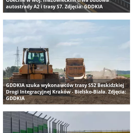
Obecnie w woj. mazowieckim trwa budowa
autostrady A2 i trasy S7. Zdjęcia: GDDKIA
GDDKIA szuka wykonawców trasy S52 Beskidzkiej
Drogi Integracyjnej Kraków - Bielsko-Biała. Zdjęcia:
GDDKIA