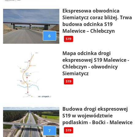
Ekspresowa obwodnica
Siemiatycz coraz bliżej. Trwa
budowa odcinka S19
Malewice – Chlebczyn
6
S19
Mapa odcinka drogi
ekspresowej S19 Malewice -
Chlebczyn - obwodnicy
Siemiatycz
S19
Budowa drogi ekspresowej
S19 w województwie
podlaskim - Boćki - Malewice
7
S19