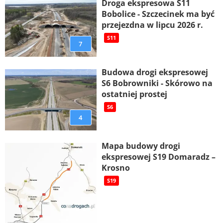
Droga ekspresowa S11
Bobolice - Szczecinek ma być
przejezdna w lipcu 2026 r.
S11
7
Budowa drogi ekspresowej
S6 Bobrowniki - Skórowo na
ostatniej prostej
S6
4
Mapa budowy drogi
ekspresowej S19 Domaradz –
Krosno
S19