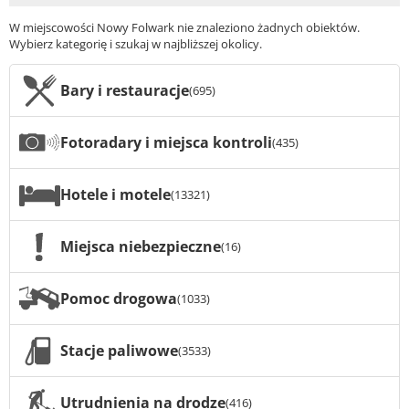
W miejscowości Nowy Folwark nie znaleziono żadnych obiektów.
Wybierz kategorię i szukaj w najbliższej okolicy.
Bary i restauracje
(695)
Fotoradary i miejsca kontroli
(435)
Hotele i motele
(13321)
Miejsca niebezpieczne
(16)
Pomoc drogowa
(1033)
Stacje paliwowe
(3533)
Utrudnienia na drodze
(416)