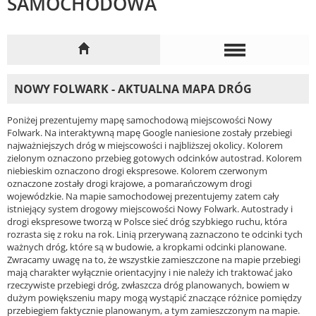
SAMOCHODOWA
NOWY FOLWARK - AKTUALNA MAPA DRÓG
Poniżej prezentujemy mapę samochodową miejscowości Nowy
Folwark. Na interaktywną mapę Google naniesione zostały przebiegi
najważniejszych dróg w miejscowości i najbliższej okolicy. Kolorem
zielonym oznaczono przebieg gotowych odcinków autostrad. Kolorem
niebieskim oznaczono drogi ekspresowe. Kolorem czerwonym
oznaczone zostały drogi krajowe, a pomarańczowym drogi
wojewódzkie. Na mapie samochodowej prezentujemy zatem cały
istniejący system drogowy miejscowości Nowy Folwark. Autostrady i
drogi ekspresowe tworzą w Polsce sieć dróg szybkiego ruchu, która
rozrasta się z roku na rok. Linią przerywaną zaznaczono te odcinki tych
ważnych dróg, które są w budowie, a kropkami odcinki planowane.
Zwracamy uwagę na to, że wszystkie zamieszczone na mapie przebiegi
mają charakter wyłącznie orientacyjny i nie należy ich traktować jako
rzeczywiste przebiegi dróg, zwłaszcza dróg planowanych, bowiem w
dużym powiększeniu mapy mogą wystąpić znaczące różnice pomiędzy
przebiegiem faktycznie planowanym, a tym zamieszczonym na mapie.