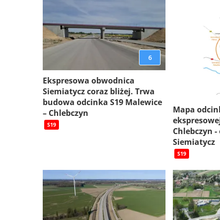
6
Ekspresowa obwodnica
Siemiatycz coraz bliżej. Trwa
budowa odcinka S19 Malewice
Mapa odcin
– Chlebczyn
ekspresowej
S19
Chlebczyn -
Siemiatycz
S19