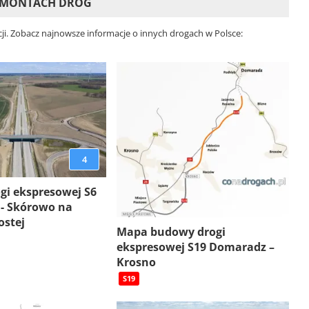
REMONTACH DRÓG
ji. Zobacz najnowsze informacje o innych drogach w Polsce:
4
gi ekspresowej S6
 - Skórowo na
ostej
Mapa budowy drogi
ekspresowej S19 Domaradz –
Krosno
S19