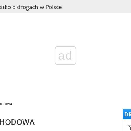
stko o drogach w Polsce
ad
hodowa
DR
CHODOWA