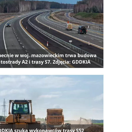
ecnie w woj. mazowieckim trwa budowa
tostrady A2 i trasy S7. Zdjęcia: GDDKIA
DKIA szuka wykonawców trasy S52