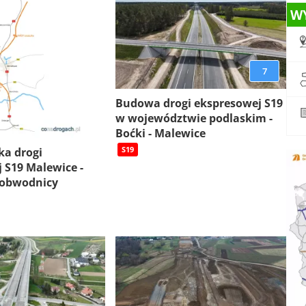
W
7
Budowa drogi ekspresowej S19
w województwie podlaskim -
Boćki - Malewice
S19
ka drogi
 S19 Malewice -
 obwodnicy