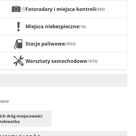
Fotoradary i miejsca kontroli
(435)
Miejsca niebezpieczne
(16)
Stacje paliwowe
(3533)
Warsztaty samochodowe
(1673)
owice
kich dróg miejscowości
Dołowatka