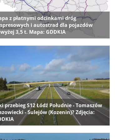
pa z płatnymi odcinkami dróg
spresowych i autostrad dla pojazdów
wyżej 3,5 t. Mapa: GDDKIA
ki przebieg S12 Łódź Południe - Tomaszów
zowiecki - Sulejów (Kozenin)? Zdjęcia:
DDKIA