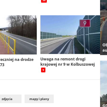
S6
Ob
au
Uwaga na remont drogi
ieczniej na drodze
krajowej nr 9 w Kolbuszowej
 73
9
zdjęcia
mapy i plany
GD