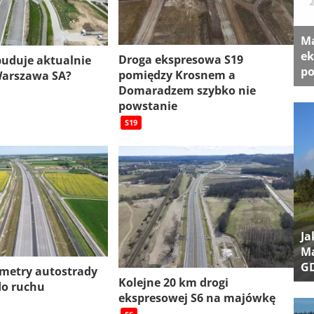
Ma
ek
Droga ekspresowa S19
 buduje aktualnie
po
pomiędzy Krosnem a
Warszawa SA?
Domaradzem szybko nie
powstanie
S19
Ja
Ma
G
ometry autostrady
Kolejne 20 km drogi
do ruchu
ekspresowej S6 na majówkę