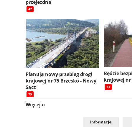
przejezdna
42
Będzie bezp
Planują nowy przebieg drogi
krajowej nr
krajowej nr 75 Brzesko - Nowy
Sącz
73
75
Więcej o
informacje