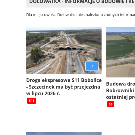
DOŁOWATKA - INFORMACJE O BUDOWIE I 
Dla miejscowości Dołowatka nie znaleziono żadnych informac
7
Droga ekspresowa S11 Bobolice
Budowa dro
- Szczecinek ma być przejezdna
Bobrowniki
w lipcu 2026 r.
ostatniej pr
S11
S6