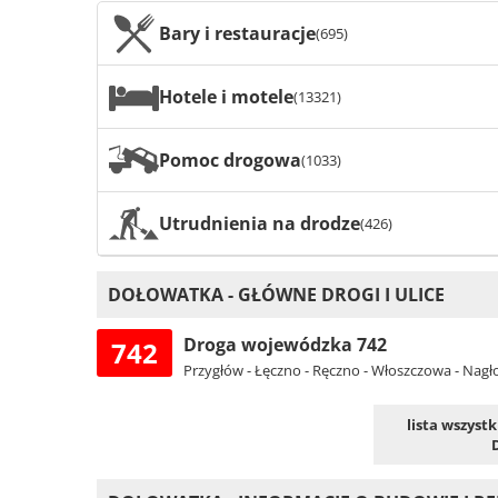
Bary i restauracje
(695)
Hotele i motele
(13321)
Pomoc drogowa
(1033)
Utrudnienia na drodze
(426)
DOŁOWATKA - GŁÓWNE DROGI I ULICE
Droga wojewódzka 742
742
Przygłów - Łęczno - Ręczno - Włoszczowa - Nagł
lista wszyst