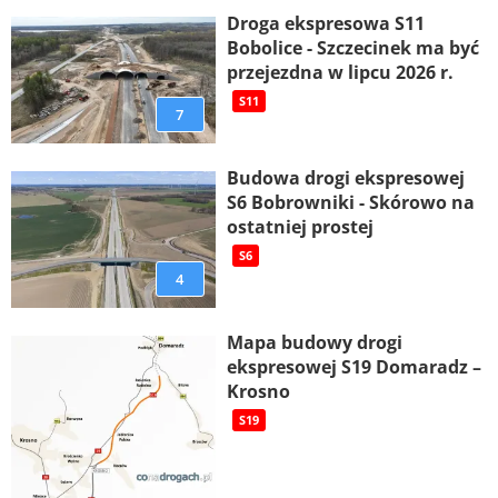
Droga ekspresowa S11
Bobolice - Szczecinek ma być
przejezdna w lipcu 2026 r.
S11
7
Budowa drogi ekspresowej
S6 Bobrowniki - Skórowo na
ostatniej prostej
S6
4
Mapa budowy drogi
ekspresowej S19 Domaradz –
Krosno
S19