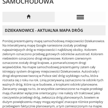
SAMOCHODOWA
DZIEKANOWICE - AKTUALNA MAPA DRÓG
Poniżej prezentujemy mapę samochodową miejscowości Dziekanowice.
Na interaktywną mapę Google naniesione zostały przebiegi
najważniejszych dróg w miejscowości i najbliższej okolicy. Kolorem
zielonym oznaczono przebieg gotowych odcinków autostrad. Kolorem
niebieskim oznaczono drogi ekspresowe. Kolorem czerwonym
oznaczone zostały drogi krajowe, a pomarańczowym drogi
wojewódzkie. Na mapie samochodowej prezentujemy zatem cały
istniejący system drogowy miejscowości Dziekanowice. Autostrady i
drogi ekspresowe tworzą w Polsce sieć dróg szybkiego ruchu, która
rozrasta się z roku na rok. Linią przerywaną zaznaczono te odcinki tych
ważnych dróg, które są w budowie, a kropkami odcinki planowane.
Zwracamy uwagę na to, że wszystkie zamieszczone na mapie przebiegi
mają charakter wyłącznie orientacyjny i nie należy ich traktować jako
rzeczywiste przebiegi dróg, zwłaszcza dróg planowanych, bowiem w
dużym powiększeniu mapy mogą wystąpić znaczące różnice pomiędzy
przebiegiem faktycznie planowanym, a tym zamieszczonym na mapie.