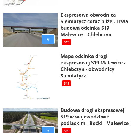
Ekspresowa obwodnica
Siemiatycz coraz bliżej. Trwa
budowa odcinka S19
Malewice – Chlebczyn
6
S19
Mapa odcinka drogi
ekspresowej S19 Malewice -
Chlebczyn - obwodnicy
Siemiatycz
S19
Budowa drogi ekspresowej
S19 w województwie
podlaskim - Boćki - Malewice
7
S19