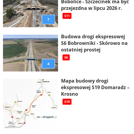
Bobolice - Szczecinek ma być
przejezdna w lipcu 2026 r.
S11
7
Budowa drogi ekspresowej
S6 Bobrowniki - Skórowo na
ostatniej prostej
S6
4
Mapa budowy drogi
ekspresowej S19 Domaradz –
Krosno
S19