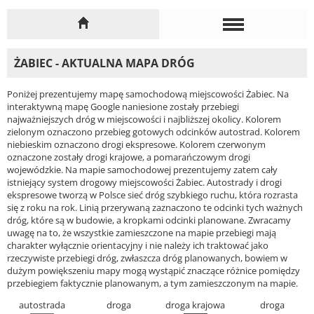
ŻABIEC - AKTUALNA MAPA DRÓG
Poniżej prezentujemy mapę samochodową miejscowości Żabiec. Na
interaktywną mapę Google naniesione zostały przebiegi
najważniejszych dróg w miejscowości i najbliższej okolicy. Kolorem
zielonym oznaczono przebieg gotowych odcinków autostrad. Kolorem
niebieskim oznaczono drogi ekspresowe. Kolorem czerwonym
oznaczone zostały drogi krajowe, a pomarańczowym drogi
wojewódzkie. Na mapie samochodowej prezentujemy zatem cały
istniejący system drogowy miejscowości Żabiec. Autostrady i drogi
ekspresowe tworzą w Polsce sieć dróg szybkiego ruchu, która rozrasta
się z roku na rok. Linią przerywaną zaznaczono te odcinki tych ważnych
dróg, które są w budowie, a kropkami odcinki planowane. Zwracamy
uwagę na to, że wszystkie zamieszczone na mapie przebiegi mają
charakter wyłącznie orientacyjny i nie należy ich traktować jako
rzeczywiste przebiegi dróg, zwłaszcza dróg planowanych, bowiem w
dużym powiększeniu mapy mogą wystąpić znaczące różnice pomiędzy
przebiegiem faktycznie planowanym, a tym zamieszczonym na mapie.
autostrada
droga
droga krajowa
droga