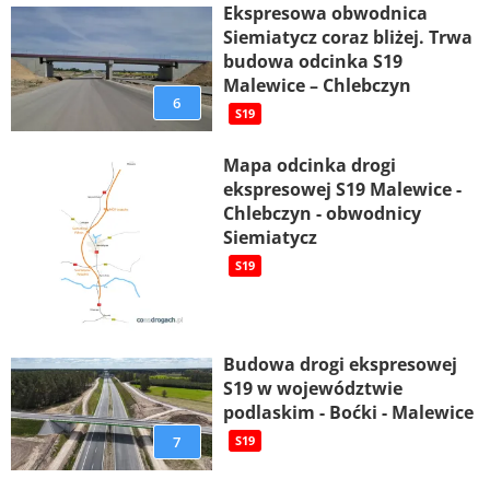
Ekspresowa obwodnica
Siemiatycz coraz bliżej. Trwa
budowa odcinka S19
Malewice – Chlebczyn
6
S19
Mapa odcinka drogi
ekspresowej S19 Malewice -
Chlebczyn - obwodnicy
Siemiatycz
S19
Budowa drogi ekspresowej
S19 w województwie
podlaskim - Boćki - Malewice
7
S19