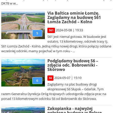
DK78 w w...
Via Baltica ominie Łomżę.
Zaglądamy na budowę S61
Łomża Zachód – Kolno
2024-05-08 | 19:33
S61
5
S61 jest niemal gotowa. W budowie jest
ostatni, 13 kilometrowy, odcinek trasy tj.
S61 Łomża Zachód - Kolno. Jedną nitką nowej drogi, która połączy oddane
wcześniej odcinki, mamy pojechać w tym roku - ...
Podglądamy budowę S6 –
zdjęcia odc. Bobrowniki -
Skórowo
2024-05-07 | 15:10
S6
6
Zaglądamy na plac budowy drogi
ekspresowej S6 Słupsk – Gdańsk. Tym
razem Generalna Dyrekcja Dróg Krajowych udostępniła zdjęcia prac na
ponad 13 kilometrowym odcinku S6 od Bobrownik do Skórowa.
Zakopianka - najwyżej
położona budowa w Polsce.