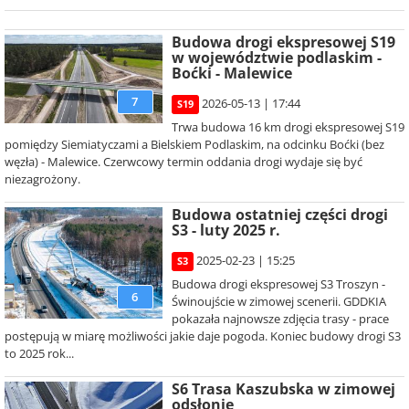
Budowa drogi ekspresowej S19
w województwie podlaskim -
Boćki - Malewice
7
2026-05-13 | 17:44
S19
Trwa budowa 16 km drogi ekspresowej S19
pomiędzy Siemiatyczami a Bielskiem Podlaskim, na odcinku Boćki (bez
węzła) - Malewice. Czerwcowy termin oddania drogi wydaje się być
niezagrożony.
Budowa ostatniej części drogi
S3 - luty 2025 r.
2025-02-23 | 15:25
S3
Budowa drogi ekspresowej S3 Troszyn -
6
Świnoujście w zimowej scenerii. GDDKIA
pokazała najnowsze zdjęcia trasy - prace
postępują w miarę możliwości jakie daje pogoda. Koniec budowy drogi S3
to 2025 rok...
S6 Trasa Kaszubska w zimowej
odsłonie