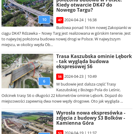
Kiedy otwarcie DK47 do
Nowego Targu?
10
2024-04-24 | 16:38
47
Budowa ponad 16 km nowej Zakopianki w
ciągu DK47 Rdzawka – Nowy Targ jest realizowana w górskim terenie. Jest
to najwyżej położona budowa nowej drogi w Polsce. W najwyższym
miejscu, w okolicy węzła Ob...
Trasa Kaszubska ominie Lębork
- tak wygląda budowa
ekspresowej S6
2024-04-23 | 10:49
S6
6
W budowie jest dalsza część Trasy
Kaszubskiej z Bożego Pola do Leśnic.
Odcinek trasy S6 o długości 22 kilometrów ominie Lębork. Dojazd do
miejscowości zapewnią dwa nowe węzły drogowe. Oto jak wygląda ...
Wyrosła nowa ekspresówka -
zdjęcia z budowy S3 Bolków -
Kamienna Góra
2024-04-19 | 11:37
S3