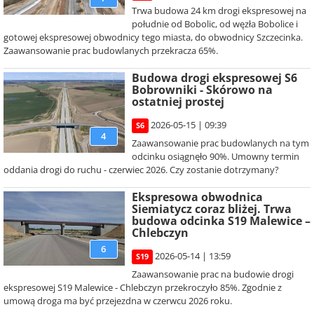
Trwa budowa 24 km drogi ekspresowej na
południe od Bobolic, od węzła Bobolice i
gotowej ekspresowej obwodnicy tego miasta, do obwodnicy Szczecinka.
Zaawansowanie prac budowlanych przekracza 65%.
Budowa drogi ekspresowej S6
Bobrowniki - Skórowo na
ostatniej prostej
2026-05-15 | 09:39
S6
4
Zaawansowanie prac budowlanych na tym
odcinku osiągnęło 90%. Umowny termin
oddania drogi do ruchu - czerwiec 2026. Czy zostanie dotrzymany?
Ekspresowa obwodnica
Siemiatycz coraz bliżej. Trwa
budowa odcinka S19 Malewice –
Chlebczyn
6
2026-05-14 | 13:59
S19
Zaawansowanie prac na budowie drogi
ekspresowej S19 Malewice - Chlebczyn przekroczyło 85%. Zgodnie z
umową droga ma być przejezdna w czerwcu 2026 roku.