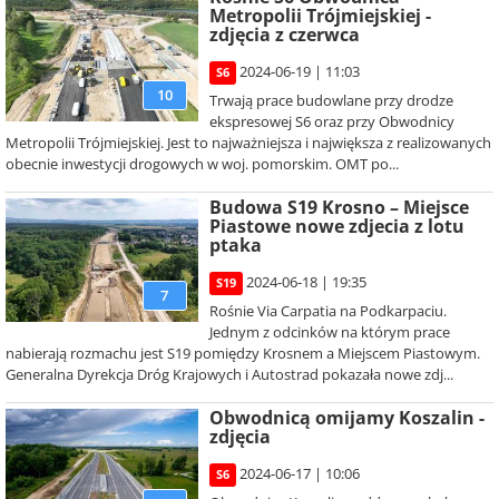
Metropolii Trójmiejskiej -
zdjęcia z czerwca
2024-06-19 | 11:03
S6
10
Trwają prace budowlane przy drodze
ekspresowej S6 oraz przy Obwodnicy
Metropolii Trójmiejskiej. Jest to najważniejsza i największa z realizowanych
obecnie inwestycji drogowych w woj. pomorskim. OMT po...
Budowa S19 Krosno – Miejsce
Piastowe nowe zdjecia z lotu
ptaka
2024-06-18 | 19:35
S19
7
Rośnie Via Carpatia na Podkarpaciu.
Jednym z odcinków na którym prace
nabierają rozmachu jest S19 pomiędzy Krosnem a Miejscem Piastowym.
Generalna Dyrekcja Dróg Krajowych i Autostrad pokazała nowe zdj...
Obwodnicą omijamy Koszalin -
zdjęcia
2024-06-17 | 10:06
S6