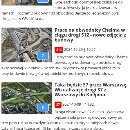
(woj. zachodniopomorskie) zbliża się do
końca. Inwestycja jest realizowana w
ramach Programu budowy 100 obwodnic. Będzie to jednojezdniowa
droga klasy GP, która o...
Prace na obwodnicy Chełma w
ciągu drogi S12 - nowe zdjęcia z
budowy
2024-10-29 | 10:57
S12
7
Co słychać na budowie obwodnicy Chełma,
pierwszego budowanego odcinka drogi
ekspresowej S12 Piaski - Dorohusk? Wykonawca prowadzi prace m.in.
przy budowie trasy głównej, obiektów mostowych i przebudow...
Taka będzie S7 przez Warszawę.
Wizualizacje drogi S7 z
Warszawy do Kiełpina
2024-10-09 | 14:32
S7
8
Droga ekspresowa S7 Kiełpin - Warszawa
będzie miała przekrój dwujezdniowy po
trzy pasy ruchu w każdym kierunku, a w niektórych miejscach nawet
cztery. Trasa licząca od. 13 km pobiegnie częściowo w dwó...