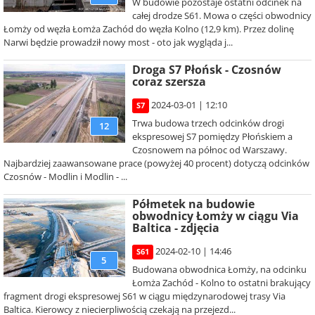
W budowie pozostaje ostatni odcinek na
całej drodze S61. Mowa o części obwodnicy
Łomży od węzła Łomża Zachód do węzła Kolno (12,9 km). Przez dolinę
Narwi będzie prowadził nowy most - oto jak wygląda j...
Droga S7 Płońsk - Czosnów
coraz szersza
2024-03-01 | 12:10
S7
Trwa budowa trzech odcinków drogi
12
ekspresowej S7 pomiędzy Płońskiem a
Czosnowem na północ od Warszawy.
Najbardziej zaawansowane prace (powyżej 40 procent) dotyczą odcinków
Czosnów - Modlin i Modlin - ...
Półmetek na budowie
obwodnicy Łomży w ciągu Via
Baltica - zdjęcia
2024-02-10 | 14:46
S61
5
Budowana obwodnica Łomży, na odcinku
Łomża Zachód - Kolno to ostatni brakujący
fragment drogi ekspresowej S61 w ciągu międzynarodowej trasy Via
Baltica. Kierowcy z niecierpliwością czekają na przejezd...