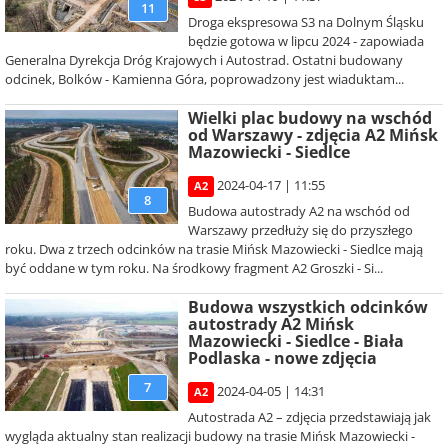
11
Droga ekspresowa S3 na Dolnym Śląsku
będzie gotowa w lipcu 2024 - zapowiada
Generalna Dyrekcja Dróg Krajowych i Autostrad. Ostatni budowany
odcinek, Bolków - Kamienna Góra, poprowadzony jest wiaduktam...
Wielki plac budowy na wschód
od Warszawy - zdjęcia A2 Mińsk
Mazowiecki - Siedlce
2024-04-17 | 11:55
A2
8
Budowa autostrady A2 na wschód od
Warszawy przedłuży się do przyszłego
roku. Dwa z trzech odcinków na trasie Mińsk Mazowiecki - Siedlce mają
być oddane w tym roku. Na środkowy fragment A2 Groszki - Si...
Budowa wszystkich odcinków
autostrady A2 Mińsk
Mazowiecki - Siedlce - Biała
Podlaska - nowe zdjęcia
7
2024-04-05 | 14:31
A2
Autostrada A2 – zdjęcia przedstawiają jak
wygląda aktualny stan realizacji budowy na trasie Mińsk Mazowiecki -