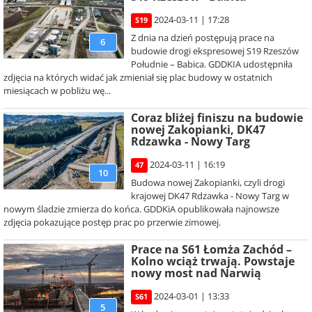
2024-03-11 | 17:28
S19
Z dnia na dzień postępują prace na
6
budowie drogi ekspresowej S19 Rzeszów
Południe – Babica. GDDKIA udostępniła
zdjęcia na których widać jak zmieniał się plac budowy w ostatnich
miesiącach w pobliżu wę...
Coraz bliżej finiszu na budowie
nowej Zakopianki, DK47
Rdzawka - Nowy Targ
2024-03-11 | 16:19
47
10
Budowa nowej Zakopianki, czyli drogi
krajowej DK47 Rdzawka - Nowy Targ w
nowym śladzie zmierza do końca. GDDKiA opublikowała najnowsze
zdjęcia pokazujące postęp prac po przerwie zimowej.
Prace na S61 Łomża Zachód –
Kolno wciąż trwają. Powstaje
nowy most nad Narwią
2024-03-01 | 13:33
S61
5