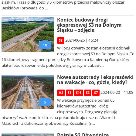
śląskim. Trasa o długości 8,5 kilometrów przecina malowniczy obszar
Beskidów i prowadzi do ...
Koniec budowy drogi
ekspresowej S3 na Dolnym
Śląsku – zdjęcia
2024-06-26 | 15:24
S3
10
W lipcu otwarty zostanie ostatni odcinek
drogi ekspresowej S3 na Dolnym Śląsku. To
16 kilometrowy fragment pomiędzy Bolkowem a Kamienną Górą, który
ułatwi podróżowanie do południowej granicy w Lubawc...
Nowe autostrady i ekspresówki
na wakacje - co, gdzie, kiedy?
2024-06-20 | 11:08
A2
S1
S16
S3
S7
W wakacje przybędzie ponad 65
6
kilometrów autostrad i dróg
ekspresowych. Drogowcy planują
otworzyć ważne odcinki tras na południu kraju oraz na Warmii i
Mazurach. Z dokończonej obwodnicy Koszalina i Si...
Rośnie S6 Obwodnica