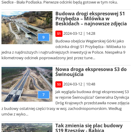
Siedlce - Biała Podlaska. Pierwsze odcinki będą gotowe w tym roku.
Budowa drogi ekspresowej S1
Przybędza – Milówka w
Beskidach – najnowsze zdjęcia
2024-03-12 | 14:28
S1
9
Budowa obejścia Węgierskiej Górki jako
odcinka drogi S1 Przybędza - Milówka to
jedna z najdroższych i najtrudniejszych inwestycji w Polsce. Niespełna 9
kilometrowy odcinek poprowadzony jest przez tune...
Nowa droga ekspresowa S3 do
Świnoujścia
2024-03-12 | 10:48
S3
Jak wygląda budowa drogi ekspresowej S3
7
w rejonie Świnoujścia? Generalna Dyrekcja
Dróg Krajowych przedstawiła nowe zdjęcia
z budowy ostatniej części trasy w woj. zachodniopomorskim. Według
umów z wyko...
Tak zmienia się plac budowy
S19 Rzeszów - Babica