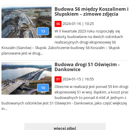
Budowa S6 między Koszalinem i
Słupskiem – zimowe zdjęcia
2024-01-16 | 10:25
S6
W II kwartale 2023 roku rozpoczęły się
13
roboty budowlane na dwóch odcinkach
realizacyjnych drogi ekspresowej S6
Koszalin (Sianów) – Słupsk. Zakończenie budowy S6 Koszalin – Słupsk
planowane jest w drug...
Budowa drogi S1 Oświęcim -
Dankowice
2024-01-15 | 16:55
S1
Obecnie w realizacji jest ponad 55 km drogi
10
ekspresowej S1 w woj. śląskim, a koszt prac
budowalnych to ponad 4 mld zł. Jednym z
budowanych odcinków jest S1 Oświęcim - Dankowice, jako część większej
in...
więcej zdjęć