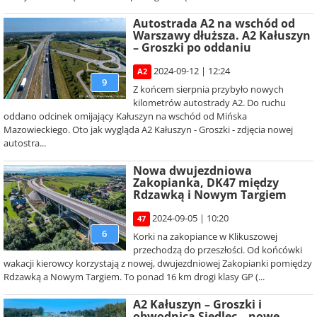
Autostrada A2 na wschód od
Warszawy dłuższa. A2 Kałuszyn
– Groszki po oddaniu
2024-09-12 | 12:24
A2
9
Z końcem sierpnia przybyło nowych
kilometrów autostrady A2. Do ruchu
oddano odcinek omijający Kałuszyn na wschód od Mińska
Mazowieckiego. Oto jak wygląda A2 Kałuszyn - Groszki - zdjęcia nowej
autostra...
Nowa dwujezdniowa
Zakopianka, DK47 między
Rdzawką i Nowym Targiem
2024-09-05 | 10:20
47
6
Korki na zakopiance w Klikuszowej
przechodzą do przeszłości. Od końcówki
wakacji kierowcy korzystają z nowej, dwujezdniowej Zakopianki pomiędzy
Rdzawką a Nowym Targiem. To ponad 16 km drogi klasy GP (...
A2 Kałuszyn – Groszki i
obwodnica Siedlec – nowe