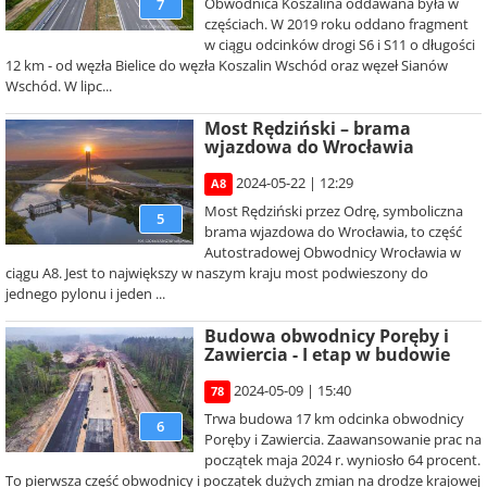
Obwodnica Koszalina oddawana była w
7
częściach. W 2019 roku oddano fragment
w ciągu odcinków drogi S6 i S11 o długości
12 km - od węzła Bielice do węzła Koszalin Wschód oraz węzeł Sianów
Wschód. W lipc...
Most Rędziński – brama
wjazdowa do Wrocławia
2024-05-22 | 12:29
A8
Most Rędziński przez Odrę, symboliczna
5
brama wjazdowa do Wrocławia, to część
Autostradowej Obwodnicy Wrocławia w
ciągu A8. Jest to największy w naszym kraju most podwieszony do
jednego pylonu i jeden ...
Budowa obwodnicy Poręby i
Zawiercia - I etap w budowie
2024-05-09 | 15:40
78
Trwa budowa 17 km odcinka obwodnicy
6
Poręby i Zawiercia. Zaawansowanie prac na
początek maja 2024 r. wyniosło 64 procent.
To pierwsza część obwodnicy i początek dużych zmian na drodze krajowej