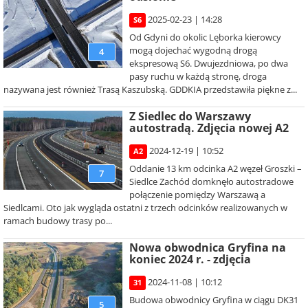
2025-02-23 | 14:28
S6
Od Gdyni do okolic Lęborka kierowcy
mogą dojechać wygodną drogą
4
ekspresową S6. Dwujezdniowa, po dwa
pasy ruchu w każdą stronę, droga
nazywana jest również Trasą Kaszubską. GDDKIA przedstawiła piękne z...
Z Siedlec do Warszawy
autostradą. Zdjęcia nowej A2
2024-12-19 | 10:52
A2
Oddanie 13 km odcinka A2 węzeł Groszki –
7
Siedlce Zachód domknęło autostradowe
połączenie pomiędzy Warszawą a
Siedlcami. Oto jak wygląda ostatni z trzech odcinków realizowanych w
ramach budowy trasy po...
Nowa obwodnica Gryfina na
koniec 2024 r. - zdjęcia
2024-11-08 | 10:12
31
Budowa obwodnicy Gryfina w ciągu DK31
5