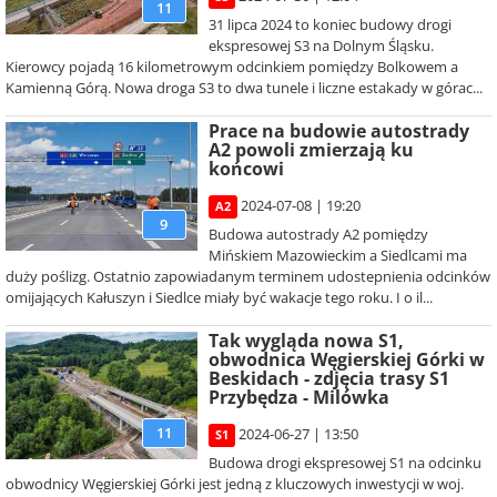
11
31 lipca 2024 to koniec budowy drogi
ekspresowej S3 na Dolnym Śląsku.
Kierowcy pojadą 16 kilometrowym odcinkiem pomiędzy Bolkowem a
Kamienną Górą. Nowa droga S3 to dwa tunele i liczne estakady w górac...
Prace na budowie autostrady
A2 powoli zmierzają ku
końcowi
2024-07-08 | 19:20
A2
9
Budowa autostrady A2 pomiędzy
Mińskiem Mazowieckim a Siedlcami ma
duży poślizg. Ostatnio zapowiadanym terminem udostepnienia odcinków
omijających Kałuszyn i Siedlce miały być wakacje tego roku. I o il...
Tak wygląda nowa S1,
obwodnica Węgierskiej Górki w
Beskidach - zdjęcia trasy S1
Przybędza - Milówka
11
2024-06-27 | 13:50
S1
Budowa drogi ekspresowej S1 na odcinku
obwodnicy Węgierskiej Górki jest jedną z kluczowych inwestycji w woj.