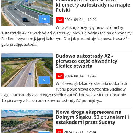
kilometry autostrady na mapie
Polski
10
2024-09-04 | 12:29
A2
W te wakacje przybyły nowe kilometry
autostrady A2 na wschód od Warszawy, Mowa o odcinkach na obwodnicy
Siedlec i części omijającej Kałuszyn. Oto jak prezentuje się nowa trasa A2 -
galeria zdjęć autos...
Budowa autostrady A2 -
pierwsza część obwodnicy
Siedlec otwarta
2024-08-14 | 12:42
A2
6
W pierwszej dekadzie sierpnia oddano do
ruchu południową obwodnicę Siedlec w
ciągu autostrady A2 od węzła Siedlce Zachód do węzła Siedlce Południe.
To pierwszy z trzech odcinków autostrady A2 pomiędzy...
Nowa droga ekspresowa na
Dolnym Śląsku. S3 z tunelami i
estakadami przez Sudety
2024-07-30 | 12:04
S3