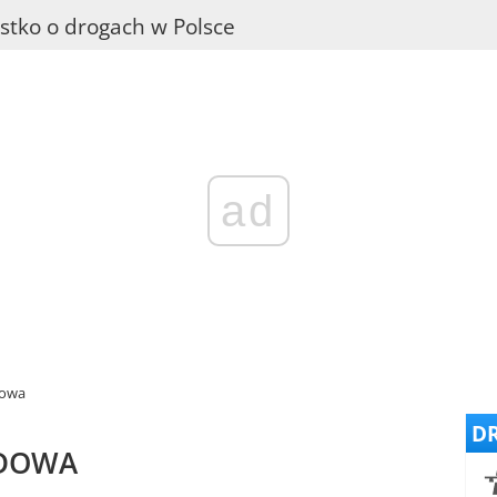
stko o drogach w Polsce
ad
dowa
DR
ODOWA