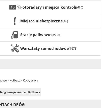
Fotoradary i miejsca kontroli
(435)
Miejsca niebezpieczne
(16)
Stacje paliwowe
(3533)
Warsztaty samochodowe
(1673)
rnowo - Kołbacz - Kobylanka
 dróg miejscowości Kolbacz
ONTACH DRÓG