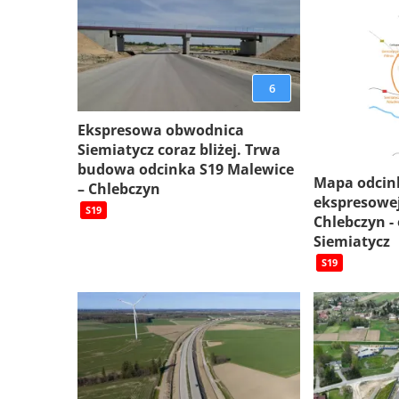
6
Ekspresowa obwodnica
Siemiatycz coraz bliżej. Trwa
budowa odcinka S19 Malewice
Mapa odcin
– Chlebczyn
ekspresowej
S19
Chlebczyn -
Siemiatycz
S19