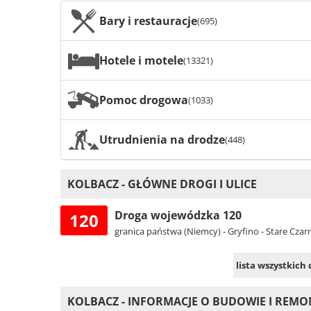
Bary i restauracje
(695)
Hotele i motele
(13321)
Pomoc drogowa
(1033)
Utrudnienia na drodze
(448)
KOLBACZ - GŁÓWNE DROGI I ULICE
Droga wojewódzka 120
120
granica państwa (Niemcy) - Gryfino - Stare Cza
lista wszystkich
KOLBACZ - INFORMACJE O BUDOWIE I REM