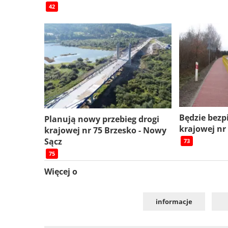
42
Będzie bezp
Planują nowy przebieg drogi
krajowej nr
krajowej nr 75 Brzesko - Nowy
Sącz
73
75
Więcej o
informacje