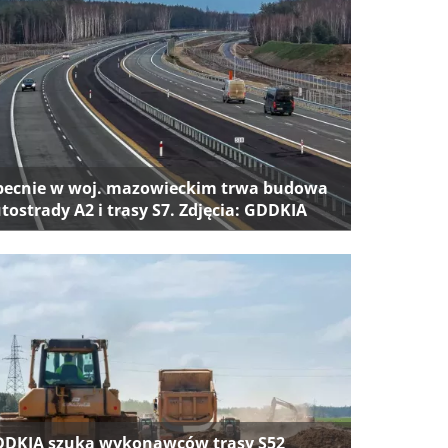
ecnie w woj. mazowieckim trwa budowa
tostrady A2 i trasy S7. Zdjęcia: GDDKIA
DKIA szuka wykonawców trasy S52