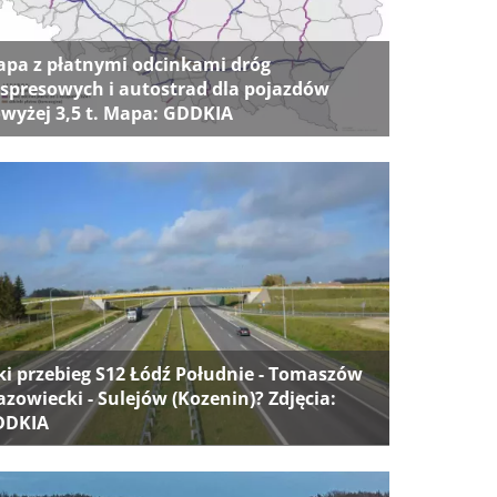
pa z płatnymi odcinkami dróg
spresowych i autostrad dla pojazdów
wyżej 3,5 t. Mapa: GDDKIA
ki przebieg S12 Łódź Południe - Tomaszów
zowiecki - Sulejów (Kozenin)? Zdjęcia:
DDKIA