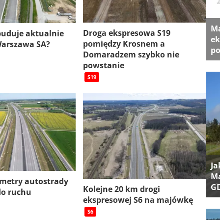
Ma
Droga ekspresowa S19
 buduje aktualnie
ek
pomiędzy Krosnem a
Warszawa SA?
po
Domaradzem szybko nie
powstanie
S19
Ja
Ma
ometry autostrady
G
Kolejne 20 km drogi
do ruchu
ekspresowej S6 na majówkę
S6