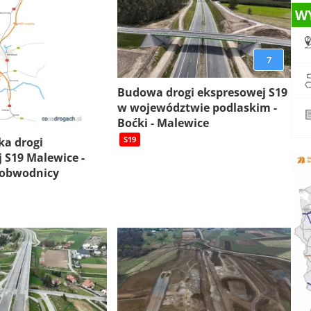
W
7
Budowa drogi ekspresowej S19
w województwie podlaskim -
Boćki - Malewice
S19
ka drogi
 S19 Malewice -
 obwodnicy