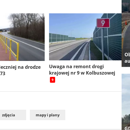
Ob
au
Uwaga na remont drogi
ieczniej na drodze
krajowej nr 9 w Kolbuszowej
 73
9
zdjęcia
mapy i plany
GD