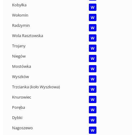
Kobyłka
W
Wołomin
W
Radzymin
W
Wola Rasztowska
W
Trojany
W
Niegów
W
Mostówka
W
Wyszków
W
Trzcianka (koło Wyszkowa)
W
Knurowiec
W
Poręba
W
Dybki
W
Nagoszewo
W