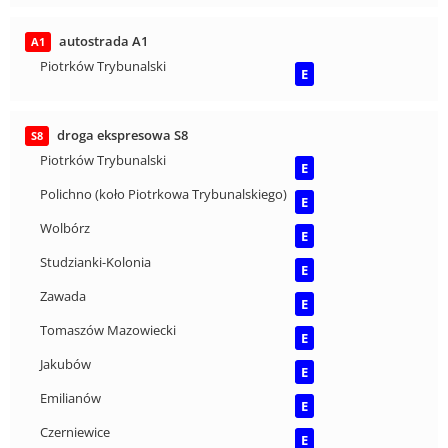
autostrada A1
A1
Piotrków Trybunalski
E
droga ekspresowa S8
S8
Piotrków Trybunalski
E
Polichno (koło Piotrkowa Trybunalskiego)
E
Wolbórz
E
Studzianki-Kolonia
E
Zawada
E
Tomaszów Mazowiecki
E
Jakubów
E
Emilianów
E
Czerniewice
E