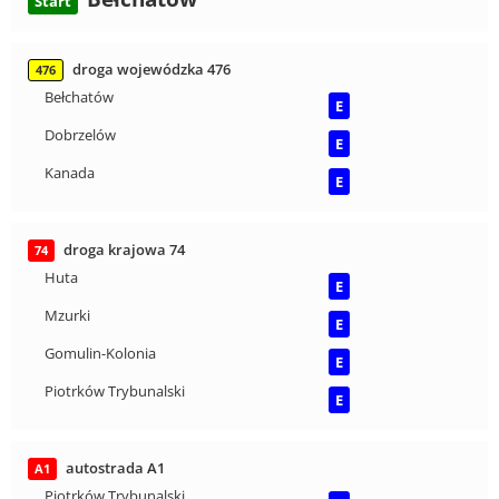
Start
droga wojewódzka 476
476
Bełchatów
E
Dobrzelów
E
Kanada
E
droga krajowa 74
74
Huta
E
Mzurki
E
Gomulin-Kolonia
E
Piotrków Trybunalski
E
autostrada A1
A1
Piotrków Trybunalski