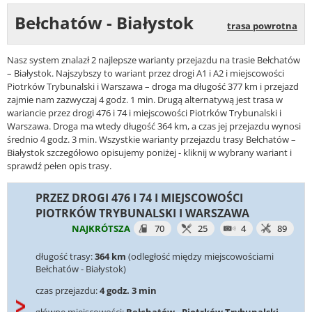
Bełchatów - Białystok
trasa powrotna
Nasz system znalazł 2 najlepsze warianty przejazdu na trasie Bełchatów
– Białystok. Najszybszy to wariant przez drogi A1 i A2 i miejscowości
Piotrków Trybunalski i Warszawa – droga ma długość 377 km i przejazd
zajmie nam zazwyczaj 4 godz. 1 min. Drugą alternatywą jest trasa w
wariancie przez drogi 476 i 74 i miejscowości Piotrków Trybunalski i
Warszawa. Droga ma wtedy długość 364 km, a czas jej przejazdu wynosi
średnio 4 godz. 3 min. Wszystkie warianty przejazdu trasy Bełchatów –
Białystok szczegółowo opisujemy poniżej - kliknij w wybrany wariant i
sprawdź pełen opis trasy.
PRZEZ DROGI 476 I 74 I MIEJSCOWOŚCI
PIOTRKÓW TRYBUNALSKI I WARSZAWA
NAJKRÓTSZA
70
25
4
89
długość trasy:
364 km
(odległość między miejscowościami
Bełchatów - Białystok)
czas przejazdu:
4 godz. 3 min