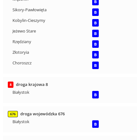
B
Sikory-Pawłowięta
B
Kobylin-Cieszymy
B
Jeżewo Stare
B
Rzędziany
B
Złotoryia
B
Choroszcz
B
droga krajowa 8
8
Białystok
B
droga wojewódzka 676
676
Białystok
B