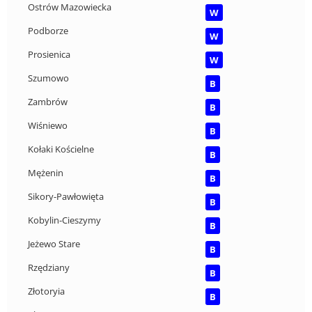
Ostrów Mazowiecka
W
Podborze
W
Prosienica
W
Szumowo
B
Zambrów
B
Wiśniewo
B
Kołaki Kościelne
B
Mężenin
B
Sikory-Pawłowięta
B
Kobylin-Cieszymy
B
Jeżewo Stare
B
Rzędziany
B
Złotoryia
B