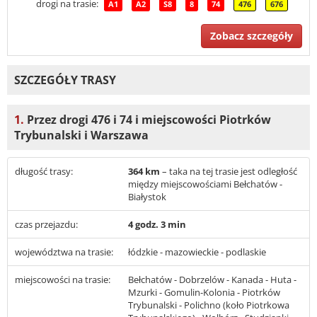
drogi na trasie:
A1
A2
S8
8
74
476
676
Zobacz szczegóły
SZCZEGÓŁY TRASY
1.
Przez drogi 476 i 74 i miejscowości Piotrków
Trybunalski i Warszawa
długość trasy:
364 km
– taka na tej trasie jest odległość
między miejscowościami Bełchatów -
Białystok
czas przejazdu:
4 godz. 3 min
województwa na trasie:
łódzkie - mazowieckie - podlaskie
miejscowości na trasie:
Bełchatów - Dobrzelów - Kanada - Huta -
Mzurki - Gomulin-Kolonia - Piotrków
Trybunalski - Polichno (koło Piotrkowa