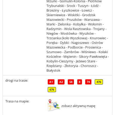
Mzurki - Gomulin-Kolonia - Piotrków
Trybunalski - Srock - Tuszyn - Łódź -
Brzeziny - Łyszkowice - Łowicz -
Skierniewice - Wiskitki - Grodzisk
Mazowiecki - Pruszków - Warszawa -
Marki - Zielonka - Kobyłka - Wołomin -
Radzymin - Wola Rasztowska - Trojany -
Niegów - Mostówka - Wyszków -
Trzcianka (koło Wyszkowa) - Knurowiec -
Poręba - Dybki - Nagoszewo - Ostrów
Mazowiecka - Podborze - Prosienica -
Szumowo - Zambrów - Wiśniewo - Kołaki
Kościelne - Mężenin - Sikory-Pawłowięta -
Kobylin-Cieszymy - Jeżewo Stare -
Rzędziany - Złotoryia - Choroszcz -
Białystok
drogi na trasie:
A1
A2
S8
8
74
476
676
Trasa na mapie:
zobacz aktywną mapę