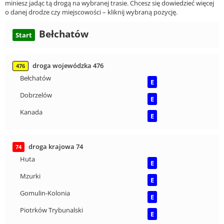
miniesz jadąc tą drogą na wybranej trasie. Chcesz się dowiedzieć więcej
o danej drodze czy miejscowości – kliknij wybraną pozycję.
Bełchatów
Start
droga wojewódzka 476
476
Bełchatów
E
Dobrzelów
E
Kanada
E
droga krajowa 74
74
Huta
E
Mzurki
E
Gomulin-Kolonia
E
Piotrków Trybunalski
E