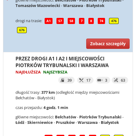
główne miejscowości:
Bełchatów
-
Piotrków Trybunalski
-
Tomaszów Mazowiecki
-
Warszawa
-
Białystok
drogi na trasie:
A1
S7
S8
7
8
74
476
676
Zobacz szczegóły
PRZEZ DROGI A1 I A2 I MIEJSCOWOŚCI
PIOTRKÓW TRYBUNALSKI I WARSZAWA
NAJDŁUŻSZA
NAJSZYBSZA
39
17
3
63
długość trasy:
377 km
(odległość między miejscowościami
Bełchatów - Białystok)
czas przejazdu:
4 godz. 1 min
główne miejscowości:
Bełchatów
-
Piotrków Trybunalski
-
Łódź
-
Skierniewice
-
Pruszków
-
Warszawa
-
Białystok