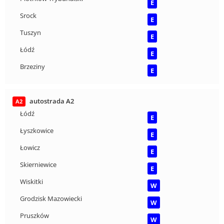
E
Srock
E
Tuszyn
E
Łódź
E
Brzeziny
E
autostrada A2
A2
Łódź
E
Łyszkowice
E
Łowicz
E
Skierniewice
E
Wiskitki
W
Grodzisk Mazowiecki
W
Pruszków
W