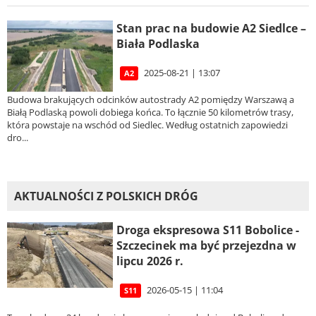
Stan prac na budowie A2 Siedlce –
Biała Podlaska
2025-08-21 | 13:07
A2
Budowa brakujących odcinków autostrady A2 pomiędzy Warszawą a
Białą Podlaską powoli dobiega końca. To łącznie 50 kilometrów trasy,
która powstaje na wschód od Siedlec. Według ostatnich zapowiedzi
dro...
AKTUALNOŚCI Z POLSKICH DRÓG
Droga ekspresowa S11 Bobolice -
Szczecinek ma być przejezdna w
lipcu 2026 r.
2026-05-15 | 11:04
S11