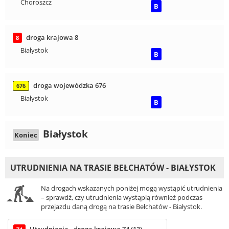
Choroszcz
B
droga krajowa 8
8
Białystok
B
droga wojewódzka 676
676
Białystok
B
Białystok
Koniec
UTRUDNIENIA NA TRASIE BEŁCHATÓW - BIAŁYSTOK
Na drogach wskazanych poniżej mogą wystąpić utrudnienia
– sprawdź, czy utrudnienia wystąpią również podczas
przejazdu daną drogą na trasie Bełchatów - Białystok.
Utrudnienia - droga krajowa 74 (13)