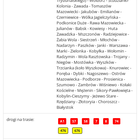
Trybunalskiego) - Wolbórz - Studzianki-
Kolonia - Zawada - Tomaszów
Mazowiecki - Jakubów - Emilianów -
Czerniewice - Wólka Jagielczyńska -
Podkonice Duże - Rawa Mazowiecka -
Julianów - Babsk - Kowiesy - Huta
Zawadzka - Mszczonów - Radziejowice -
Żabia Wola - Siestrzeń - Młochów -
Nadarzyn - Paszków - Janki - Warszawa -
Marki - Zielonka - Kobyłka - Wołomin -
Radzymin - Wola Rasztowska - Trojany -
Niegów - Mostówka - Wyszków -
Trzcianka (koło Wyszkowa) - Knurowiec -
Poręba - Dybki - Nagoszewo - Ostrów
Mazowiecka - Podborze - Prosienica -
Szumowo - Zambrów - Wiśniewo - Kołaki
Kościelne - Mężenin - Sikory-Pawłowięta -
Kobylin-Cieszymy - Jeżewo Stare -
Rzędziany - Złotoryia - Choroszcz -
Białystok
drogi na trasie:
A1
S7
S8
7
8
74
476
676