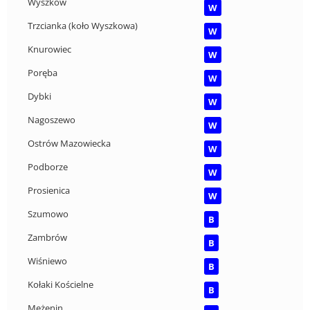
Wyszków
W
Trzcianka (koło Wyszkowa)
W
Knurowiec
W
Poręba
W
Dybki
W
Nagoszewo
W
Ostrów Mazowiecka
W
Podborze
W
Prosienica
W
Szumowo
B
Zambrów
B
Wiśniewo
B
Kołaki Kościelne
B
Mężenin