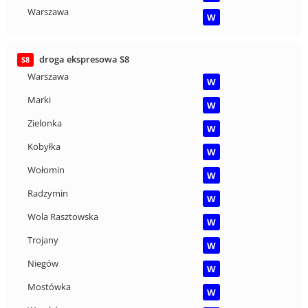
Warszawa
W
droga ekspresowa S8
S8
Warszawa
W
Marki
W
Zielonka
W
Kobyłka
W
Wołomin
W
Radzymin
W
Wola Rasztowska
W
Trojany
W
Niegów
W
Mostówka
W