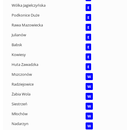
Wólka Jagielczyńska
E
Podkonice Duże
E
Rawa Mazowiecka
E
Julianów
E
Babsk
E
Kowiesy
E
Huta Zawadzka
E
Mszczonów
W
Radziejowice
W
Żabia Wola
W
Siestrzeń
W
Młochów
W
Nadarzyn
W