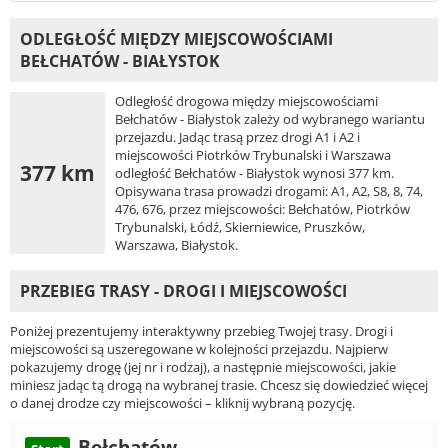
ODLEGŁOŚĆ MIĘDZY MIEJSCOWOŚCIAMI
BEŁCHATÓW - BIAŁYSTOK
Odległość drogowa między miejscowościami
Bełchatów - Białystok zależy od wybranego wariantu
przejazdu. Jadąc trasą przez drogi A1 i A2 i
miejscowości Piotrków Trybunalski i Warszawa
377 km
odległość Bełchatów - Białystok wynosi 377 km.
Opisywana trasa prowadzi drogami: A1, A2, S8, 8, 74,
476, 676, przez miejscowości: Bełchatów, Piotrków
Trybunalski, Łódź, Skierniewice, Pruszków,
Warszawa, Białystok.
PRZEBIEG TRASY - DROGI I MIEJSCOWOŚCI
Poniżej prezentujemy interaktywny przebieg Twojej trasy. Drogi i
miejscowości są uszeregowane w kolejności przejazdu. Najpierw
pokazujemy drogę (jej nr i rodzaj), a następnie miejscowości, jakie
miniesz jadąc tą drogą na wybranej trasie. Chcesz się dowiedzieć więcej
o danej drodze czy miejscowości – kliknij wybraną pozycję.
Bełchatów