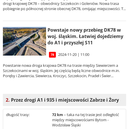
drogi krajowej DK78 – obwodnicy Szczekocin i Goleniów. Nowa trasa
pobiegnie po północnej stronie obecnej DK78, omijając miejscowości. T...
Powstaje nowy przebieg DK78 w
woj. śląskim. Łatwiej dojedziemy
do A1 i przyszłej S11
2024-11-20 | 11:00
78
Powstanie nowa droga krajowa DK78 na trasie między Siewierzem a
Szczekocinami w woj. śląskim. Jej częścią będą liczne obwodnice m.in.
Poręby i Zawiercia, Siewierza, Kroczyc, Szczekocin, Pradeł i Świer...
2.
Przez drogi A1 i 935 i miejscowości Zabrze i Żory
długość trasy:
72 km
– taka na tej trasie jest odległość
między miejscowościami Bytom -
Wodzisław Śląski