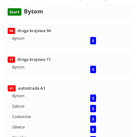
Bytom
Start
droga krajowa 94
94
Bytom
S
droga krajowa 11
11
Bytom
S
autostrada A1
A1
Bytom
S
Zabrze
S
Czekanów
S
Gliwice
S