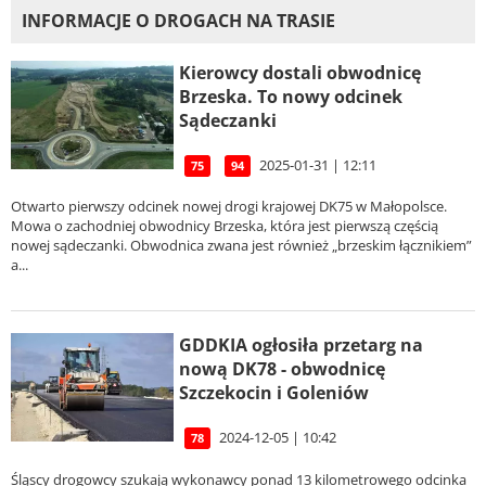
INFORMACJE O DROGACH NA TRASIE
Kierowcy dostali obwodnicę
Brzeska. To nowy odcinek
Sądeczanki
2025-01-31 | 12:11
75
94
Otwarto pierwszy odcinek nowej drogi krajowej DK75 w Małopolsce.
Mowa o zachodniej obwodnicy Brzeska, która jest pierwszą częścią
nowej sądeczanki. Obwodnica zwana jest również „brzeskim łącznikiem”
a...
GDDKIA ogłosiła przetarg na
nową DK78 - obwodnicę
Szczekocin i Goleniów
2024-12-05 | 10:42
78
Śląscy drogowcy szukają wykonawcy ponad 13 kilometrowego odcinka