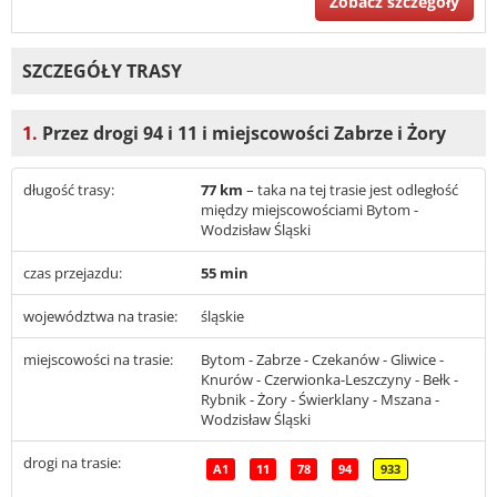
Zobacz szczegóły
SZCZEGÓŁY TRASY
1.
Przez drogi 94 i 11 i miejscowości Zabrze i Żory
długość trasy:
77 km
– taka na tej trasie jest odległość
między miejscowościami Bytom -
Wodzisław Śląski
czas przejazdu:
55 min
województwa na trasie:
śląskie
miejscowości na trasie:
Bytom - Zabrze - Czekanów - Gliwice -
Knurów - Czerwionka-Leszczyny - Bełk -
Rybnik - Żory - Świerklany - Mszana -
Wodzisław Śląski
drogi na trasie:
A1
11
78
94
933