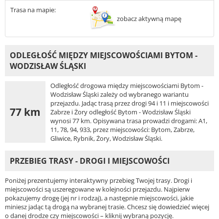
Trasa na mapie:
zobacz aktywną mapę
ODLEGŁOŚĆ MIĘDZY MIEJSCOWOŚCIAMI BYTOM -
WODZISŁAW ŚLĄSKI
Odległość drogowa między miejscowościami Bytom -
Wodzisław Śląski zależy od wybranego wariantu
przejazdu. Jadąc trasą przez drogi 94 i 11 i miejscowości
77 km
Zabrze i Żory odległość Bytom - Wodzisław Śląski
wynosi 77 km. Opisywana trasa prowadzi drogami: A1,
11, 78, 94, 933, przez miejscowości: Bytom, Zabrze,
Gliwice, Rybnik, Żory, Wodzisław Śląski.
PRZEBIEG TRASY - DROGI I MIEJSCOWOŚCI
Poniżej prezentujemy interaktywny przebieg Twojej trasy. Drogi i
miejscowości są uszeregowane w kolejności przejazdu. Najpierw
pokazujemy drogę (jej nr i rodzaj), a następnie miejscowości, jakie
miniesz jadąc tą drogą na wybranej trasie. Chcesz się dowiedzieć więcej
o danej drodze czy miejscowości – kliknij wybraną pozycję.