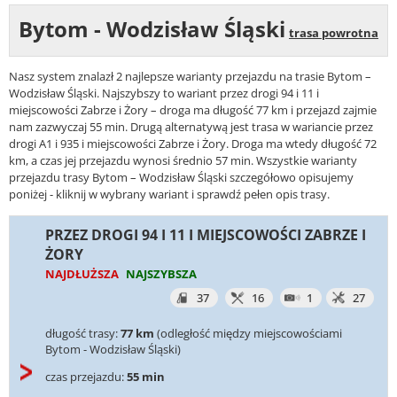
Bytom - Wodzisław Śląski
trasa powrotna
Nasz system znalazł 2 najlepsze warianty przejazdu na trasie Bytom –
Wodzisław Śląski. Najszybszy to wariant przez drogi 94 i 11 i
miejscowości Zabrze i Żory – droga ma długość 77 km i przejazd zajmie
nam zazwyczaj 55 min. Drugą alternatywą jest trasa w wariancie przez
drogi A1 i 935 i miejscowości Zabrze i Żory. Droga ma wtedy długość 72
km, a czas jej przejazdu wynosi średnio 57 min. Wszystkie warianty
przejazdu trasy Bytom – Wodzisław Śląski szczegółowo opisujemy
poniżej - kliknij w wybrany wariant i sprawdź pełen opis trasy.
PRZEZ DROGI 94 I 11 I MIEJSCOWOŚCI ZABRZE I
ŻORY
NAJDŁUŻSZA
NAJSZYBSZA
37
16
1
27
długość trasy:
77 km
(odległość między miejscowościami
Bytom - Wodzisław Śląski)
czas przejazdu:
55 min