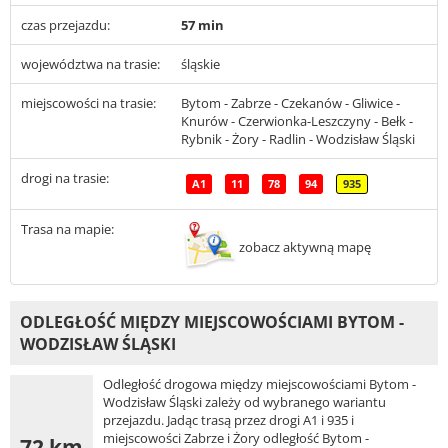
czas przejazdu:
57 min
województwa na trasie:
śląskie
miejscowości na trasie:
Bytom - Zabrze - Czekanów - Gliwice -
Knurów - Czerwionka-Leszczyny - Bełk -
Rybnik - Żory - Radlin - Wodzisław Śląski
drogi na trasie:
A1
11
78
94
935
Trasa na mapie:
zobacz aktywną mapę
ODLEGŁOŚĆ MIĘDZY MIEJSCOWOŚCIAMI BYTOM -
WODZISŁAW ŚLĄSKI
Odległość drogowa między miejscowościami Bytom -
Wodzisław Śląski zależy od wybranego wariantu
przejazdu. Jadąc trasą przez drogi A1 i 935 i
miejscowości Zabrze i Żory odległość Bytom -
72 km