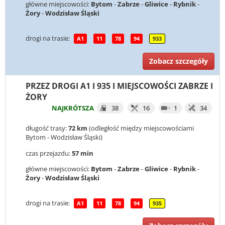
główne miejscowości:
Bytom
-
Zabrze
-
Gliwice
-
Rybnik
-
Żory
-
Wodzisław Śląski
drogi na trasie:
A1
11
78
94
933
Zobacz szczegóły
PRZEZ DROGI A1 I 935 I MIEJSCOWOŚCI ZABRZE I
ŻORY
NAJKRÓTSZA
38
16
1
34
długość trasy:
72 km
(odległość między miejscowościami
Bytom - Wodzisław Śląski)
czas przejazdu:
57 min
główne miejscowości:
Bytom
-
Zabrze
-
Gliwice
-
Rybnik
-
Żory
-
Wodzisław Śląski
drogi na trasie:
A1
11
78
94
935