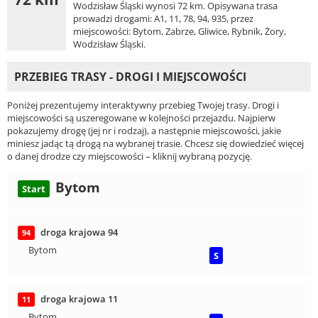
Wodzisław Śląski wynosi 72 km. Opisywana trasa
prowadzi drogami: A1, 11, 78, 94, 935, przez
miejscowości: Bytom, Zabrze, Gliwice, Rybnik, Żory,
Wodzisław Śląski.
PRZEBIEG TRASY - DROGI I MIEJSCOWOŚCI
Poniżej prezentujemy interaktywny przebieg Twojej trasy. Drogi i
miejscowości są uszeregowane w kolejności przejazdu. Najpierw
pokazujemy drogę (jej nr i rodzaj), a następnie miejscowości, jakie
miniesz jadąc tą drogą na wybranej trasie. Chcesz się dowiedzieć więcej
o danej drodze czy miejscowości – kliknij wybraną pozycję.
Bytom
Start
droga krajowa 94
94
Bytom
S
droga krajowa 11
11
Bytom