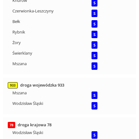
Knurów
S
Czerwionka-Leszczyny
S
Bełk
S
Rybnik
S
Żory
S
Świerklany
S
Mszana
S
droga wojewódzka 933
933
Mszana
S
Wodzisław Śląski
S
droga krajowa 78
78
Wodzisław Śląski
S