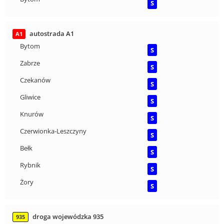
S
autostrada A1
A1
Bytom
S
Zabrze
S
Czekanów
S
Gliwice
S
Knurów
S
Czerwionka-Leszczyny
S
Bełk
S
Rybnik
S
Żory
S
droga wojewódzka 935
935