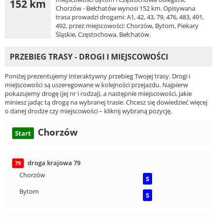
152 km
Chorzów - Bełchatów wynosi 152 km. Opisywana
trasa prowadzi drogami: A1, 42, 43, 79, 476, 483, 491,
492, przez miejscowości: Chorzów, Bytom, Piekary
Śląskie, Częstochowa, Bełchatów.
PRZEBIEG TRASY - DROGI I MIEJSCOWOŚCI
Poniżej prezentujemy interaktywny przebieg Twojej trasy. Drogi i
miejscowości są uszeregowane w kolejności przejazdu. Najpierw
pokazujemy drogę (jej nr i rodzaj), a następnie miejscowości, jakie
miniesz jadąc tą drogą na wybranej trasie. Chcesz się dowiedzieć więcej
o danej drodze czy miejscowości – kliknij wybraną pozycję.
Chorzów
Start
droga krajowa 79
79
Chorzów
S
Bytom
S