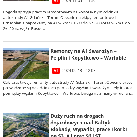
2024-11-05 | 11:50
A1
Pogoda sprzyja pracom remontowym na koncesyjnym odcinku
autostrady A1 Gdańsk – Toruń. Obecnie na ekipy remontowe i
utrudnienia napotkamy na A1 w km 50+500 do 57+300 oraz w km 0 do
2+420 na węźle Rusoc...
Remonty na A1 Swarożyn –
Pelplin i Kopytkowo – Warlubie
2024-09-13 | 12:07
A1
Cały czas trwają remonty autostrady A1 Gdańsk – Toruń. Obecnie prace
prowadzone są na odcinkach pomiędzy węzłami Swarożyn- Pelplin oraz
pomiędzy węzłami Kopytkowo – Warlubie. Uwaga na zmiany w ruchu i...
Duży ruch na drogach
dojazdowych nad Bałtyk.
Blokady, wypadki, prace i korki
na S3, A1 oraz S6 i S7