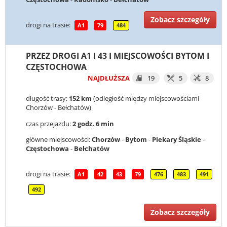
Zobacz szczegóły
drogi na trasie:
A1
79
484
PRZEZ DROGI A1 I 43 I MIEJSCOWOŚCI BYTOM I
CZĘSTOCHOWA
NAJDŁUŻSZA
19
5
8
długość trasy:
152 km
(odległość między miejscowościami
Chorzów - Bełchatów)
czas przejazdu:
2 godz. 6 min
główne miejscowości:
Chorzów
-
Bytom
-
Piekary Śląskie
-
Częstochowa
-
Bełchatów
drogi na trasie:
A1
42
43
79
476
483
491
492
Zobacz szczegóły