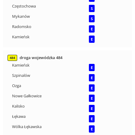
Częstochowa
S
Mykanów
S
Radomsko
E
Kamieńsk
E
droga wojewódzka 484
484
Kamieńsk
E
Szpinalów
E
Ozga
E
Nowe Gałkowice
E
Kalisko
E
Łękawa
E
Wólka Łękawska
E