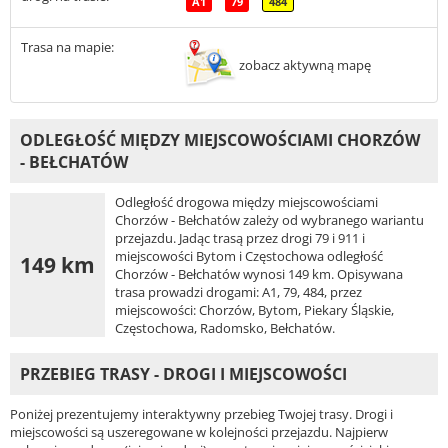
A1
79
484
Trasa na mapie:
zobacz aktywną mapę
ODLEGŁOŚĆ MIĘDZY MIEJSCOWOŚCIAMI CHORZÓW
- BEŁCHATÓW
Odległość drogowa między miejscowościami
Chorzów - Bełchatów zależy od wybranego wariantu
przejazdu. Jadąc trasą przez drogi 79 i 911 i
miejscowości Bytom i Częstochowa odległość
149 km
Chorzów - Bełchatów wynosi 149 km. Opisywana
trasa prowadzi drogami: A1, 79, 484, przez
miejscowości: Chorzów, Bytom, Piekary Śląskie,
Częstochowa, Radomsko, Bełchatów.
PRZEBIEG TRASY - DROGI I MIEJSCOWOŚCI
Poniżej prezentujemy interaktywny przebieg Twojej trasy. Drogi i
miejscowości są uszeregowane w kolejności przejazdu. Najpierw