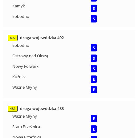
Kamyk
S
Łobodno
S
droga wojewódzka 492
492
Łobodno
S
Ostrowy nad Okszą
S
Nowy Folwark
S
Kuźnica
E
Ważne Młyny
E
droga wojewódzka 483
483
Ważne Młyny
E
Stara Brzeźnica
E
Nowa Brzeźnica