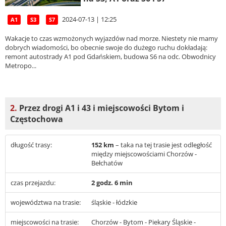
2024-07-13 | 12:25
A1
S3
S7
Wakacje to czas wzmożonych wyjazdów nad morze. Niestety nie mamy
dobrych wiadomości, bo obecnie swoje do dużego ruchu dokładają:
remont autostrady A1 pod Gdańskiem, budowa S6 na odc. Obwodnicy
Metropo...
2.
Przez drogi A1 i 43 i miejscowości Bytom i
Częstochowa
długość trasy:
152 km
– taka na tej trasie jest odległość
między miejscowościami Chorzów -
Bełchatów
czas przejazdu:
2 godz. 6 min
województwa na trasie:
śląskie - łódzkie
miejscowości na trasie:
Chorzów - Bytom - Piekary Śląskie -