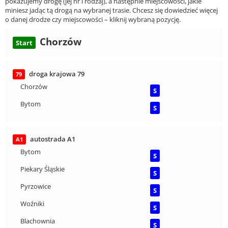
pokazujemy drogę (jej nr i rodzaj), a następnie miejscowości, jakie
miniesz jadąc tą drogą na wybranej trasie. Chcesz się dowiedzieć więcej
o danej drodze czy miejscowości – kliknij wybraną pozycję.
Chorzów
Start
droga krajowa 79
79
Chorzów
S
Bytom
S
autostrada A1
A1
Bytom
S
Piekary Śląskie
S
Pyrzowice
S
Woźniki
S
Blachownia
S