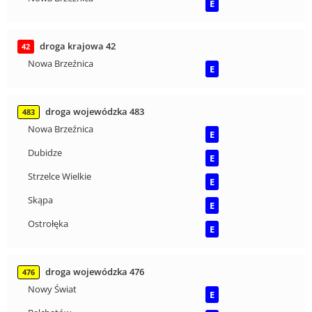
E
droga krajowa 42
42
Nowa Brzeźnica
E
droga wojewódzka 483
483
Nowa Brzeźnica
E
Dubidze
E
Strzelce Wielkie
E
Skąpa
E
Ostrołęka
E
droga wojewódzka 476
476
Nowy Świat
E