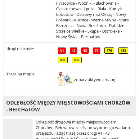
Pyrzowice - Woźniki - Blachownia -
Częstochowa - Lgota - Biała - Kamyk -
Łobodno - Ostrowy nad Okszą - Nowy
Folwark - Kuźnica - Ważne Młyny - Stara
Brzeźnica - Nowa Brzeźnica - Dubidze -
Strzelce Wielkie - Skąpa - Ostrołęka -
Nowy Świat - Bełchatów
drogi na trasie:
A1
42
43
79
476
483
491
492
Trasa na mapie:
zobacz aktywną mapę
ODLEGŁOŚĆ MIĘDZY MIEJSCOWOŚCIAMI CHORZÓW
- BEŁCHATÓW
Odległość drogowa między miejscowościami
Chorzów - Bełchatów zależy od wybranego wariantu
przejazdu. Jadąc trasą przez drogi A1 i 43 i
miejscowości Bytom i Częstochowa odległość