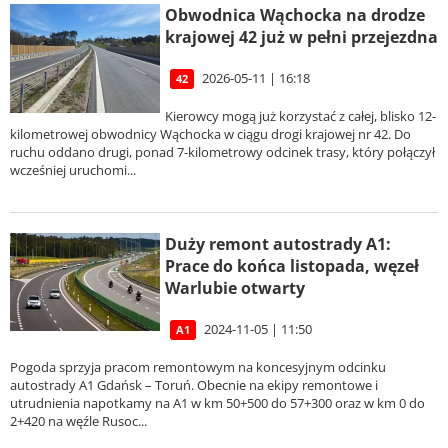
Obwodnica Wąchocka na drodze
krajowej 42 już w pełni przejezdna
2026-05-11 | 16:18
42
Kierowcy mogą już korzystać z całej, blisko 12-
kilometrowej obwodnicy Wąchocka w ciągu drogi krajowej nr 42. Do
ruchu oddano drugi, ponad 7-kilometrowy odcinek trasy, który połączył
wcześniej uruchomi...
Duży remont autostrady A1:
Prace do końca listopada, węzeł
Warlubie otwarty
2024-11-05 | 11:50
A1
Pogoda sprzyja pracom remontowym na koncesyjnym odcinku
autostrady A1 Gdańsk – Toruń. Obecnie na ekipy remontowe i
utrudnienia napotkamy na A1 w km 50+500 do 57+300 oraz w km 0 do
2+420 na węźle Rusoc...