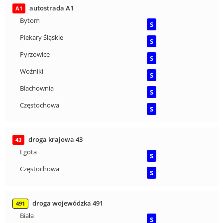
autostrada A1
A1
Bytom
S
Piekary Śląskie
S
Pyrzowice
S
Woźniki
S
Blachownia
S
Częstochowa
S
droga krajowa 43
43
Lgota
S
Częstochowa
S
droga wojewódzka 491
491
Biała
S