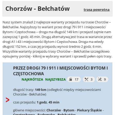
Chorzów - Bełchatów
trasa powrotna
Nasz system znalazł 2 najlepsze warianty przejazdu na trasie Chorzów –
Bełchatów. Najszybszy to wariant przez drogi 79 i 911 i miejscowości
Bytom i Częstochowa – droga ma długość 149 km i przejazd zajmie nam
zazwyczaj 1 godz. 45 min. Drugą alternatywą jest trasa w wariancie przez
drogi A1 i 43 i miejscowości Bytom i Częstochowa. Droga ma wtedy
długość 152 km, a czas jej przejazdu wynosi średnio 2 godz. 6 min.
Wszystkie warianty przejazdu trasy Chorzów – Bełchatów szczegółowo
opisujemy poniżej - kliknij w wybrany wariant i sprawdź pełen opis trasy.
PRZEZ DROGI 79 I 911 I MIEJSCOWOŚCI BYTOM I
CZĘSTOCHOWA
NAJKRÓTSZA
NAJSZYBSZA
17
3
9
długość trasy:
149 km
(odległość między miejscowościami
Chorzów - Bełchatów)
czas przejazdu:
1 godz. 45 min
główne miejscowości:
Chorzów
-
Bytom
-
Piekary Śląskie
-
Częstochowa
-
Radomsko
-
Bełchatów