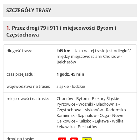
SZCZEGÓŁY TRASY
1.
Przez drogi 79 i 911 i miejscowości Bytom i
Częstochowa
długość trasy:
149 km
– taka na tej trasie jest odległość
między miejscowościami Chorzów -
Bełchatów
czas przejazdu:
1 godz. 45 min
województwa na trasie:
śląskie - łódzkie
miejscowości na trasie:
Chorzów - Bytom - Piekary Śląskie -
Pyrzowice - Woźniki - Blachownia -
Częstochowa - Mykanów - Radomsko -
Kamieńsk - Szpinalów - Ozga - Nowe
Gałkowice - Kalisko - Łękawa - Wólka
Łękawska - Bełchatów
drogi na trasie: