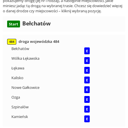
pokazujemy drogę (jej nr i rodzaj), a następnie miejscowości, jakie
miniesz jadąc tą drogą na wybranej trasie. Chcesz się dowiedzieć więcej
o danej drodze czy miejscowości – kliknij wybraną pozycję.
Bełchatów
Start
droga wojewódzka 484
484
Bełchatów
E
Wólka Łękawska
E
Łękawa
E
Kalisko
E
Nowe Gałkowice
E
Ozga
E
Szpinalów
E
Kamieńsk
E