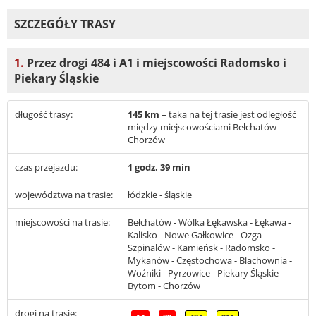
SZCZEGÓŁY TRASY
1.
Przez drogi 484 i A1 i miejscowości Radomsko i
Piekary Śląskie
długość trasy:
145 km
– taka na tej trasie jest odległość
między miejscowościami Bełchatów -
Chorzów
czas przejazdu:
1 godz. 39 min
województwa na trasie:
łódzkie - śląskie
miejscowości na trasie:
Bełchatów - Wólka Łękawska - Łękawa -
Kalisko - Nowe Gałkowice - Ozga -
Szpinalów - Kamieńsk - Radomsko -
Mykanów - Częstochowa - Blachownia -
Woźniki - Pyrzowice - Piekary Śląskie -
Bytom - Chorzów
drogi na trasie: