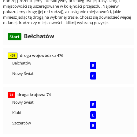
Poniżej prezentujemy interaktywny przebieg Twojej trasy. Drogi i
miejscowości są uszeregowane w kolejności przejazdu. Najpierw
pokazujemy drogę (jej nr i rodzaj), a następnie miejscowości, jakie
miniesz jadąc tą drogą na wybranej trasie. Chcesz się dowiedzieć więcej
o danej drodze czy miejscowości – kliknij wybraną pozycję.
Bełchatów
Start
droga wojewódzka 476
476
Bełchatów
E
Nowy Świat
E
droga krajowa 74
74
Nowy Świat
E
Kluki
E
Szczerców
E