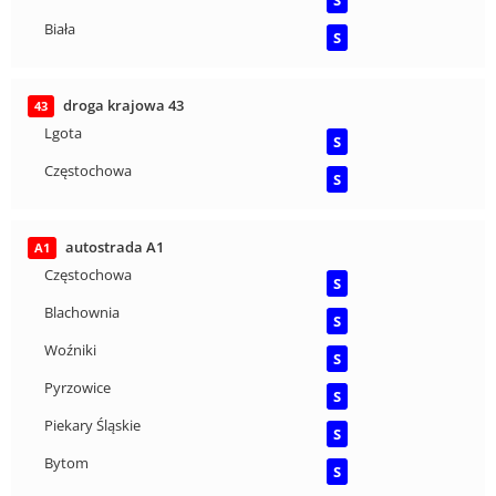
S
Biała
S
droga krajowa 43
43
Lgota
S
Częstochowa
S
autostrada A1
A1
Częstochowa
S
Blachownia
S
Woźniki
S
Pyrzowice
S
Piekary Śląskie
S
Bytom
S