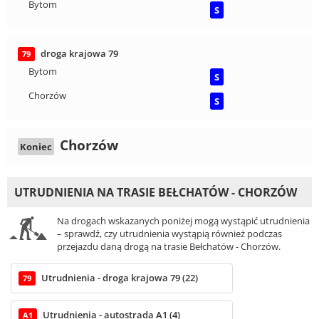
Bytom
S
droga krajowa 79
79
Bytom
S
Chorzów
S
Chorzów
Koniec
UTRUDNIENIA NA TRASIE BEŁCHATÓW - CHORZÓW
Na drogach wskazanych poniżej mogą wystąpić utrudnienia
– sprawdź, czy utrudnienia wystąpią również podczas
przejazdu daną drogą na trasie Bełchatów - Chorzów.
Utrudnienia - droga krajowa 79 (22)
79
Utrudnienia - autostrada A1 (4)
A1