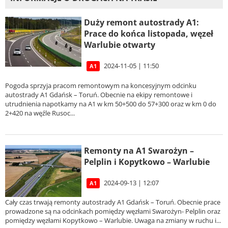
Duży remont autostrady A1:
Prace do końca listopada, węzeł
Warlubie otwarty
2024-11-05 | 11:50
A1
Pogoda sprzyja pracom remontowym na koncesyjnym odcinku
autostrady A1 Gdańsk – Toruń. Obecnie na ekipy remontowe i
utrudnienia napotkamy na A1 w km 50+500 do 57+300 oraz w km 0 do
2+420 na węźle Rusoc...
Remonty na A1 Swarożyn –
Pelplin i Kopytkowo – Warlubie
2024-09-13 | 12:07
A1
Cały czas trwają remonty autostrady A1 Gdańsk – Toruń. Obecnie prace
prowadzone są na odcinkach pomiędzy węzłami Swarożyn- Pelplin oraz
pomiędzy węzłami Kopytkowo – Warlubie. Uwaga na zmiany w ruchu i...