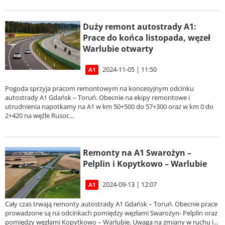
Duży remont autostrady A1:
Prace do końca listopada, węzeł
Warlubie otwarty
2024-11-05 | 11:50
A1
Pogoda sprzyja pracom remontowym na koncesyjnym odcinku
autostrady A1 Gdańsk – Toruń. Obecnie na ekipy remontowe i
utrudnienia napotkamy na A1 w km 50+500 do 57+300 oraz w km 0 do
2+420 na węźle Rusoc...
Remonty na A1 Swarożyn –
Pelplin i Kopytkowo – Warlubie
2024-09-13 | 12:07
A1
Cały czas trwają remonty autostrady A1 Gdańsk – Toruń. Obecnie prace
prowadzone są na odcinkach pomiędzy węzłami Swarożyn- Pelplin oraz
pomiędzy węzłami Kopytkowo – Warlubie. Uwaga na zmiany w ruchu i...