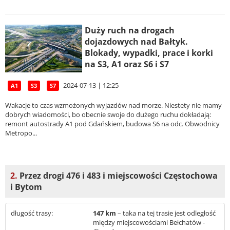
Duży ruch na drogach
dojazdowych nad Bałtyk.
Blokady, wypadki, prace i korki
na S3, A1 oraz S6 i S7
2024-07-13 | 12:25
A1
S3
S7
Wakacje to czas wzmożonych wyjazdów nad morze. Niestety nie mamy
dobrych wiadomości, bo obecnie swoje do dużego ruchu dokładają:
remont autostrady A1 pod Gdańskiem, budowa S6 na odc. Obwodnicy
Metropo...
2.
Przez drogi 476 i 483 i miejscowości Częstochowa
i Bytom
długość trasy:
147 km
– taka na tej trasie jest odległość
między miejscowościami Bełchatów -