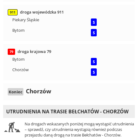
droga wojewódzka 911
911
Piekary Śląskie
S
Bytom
S
droga krajowa 79
79
Bytom
S
Chorzów
S
Chorzów
Koniec
UTRUDNIENIA NA TRASIE BEŁCHATÓW - CHORZÓW
Na drogach wskazanych poniżej mogą wystąpić utrudnienia
– sprawdź, czy utrudnienia wystąpią również podczas
przejazdu daną drogą na trasie Bełchatów - Chorzów.