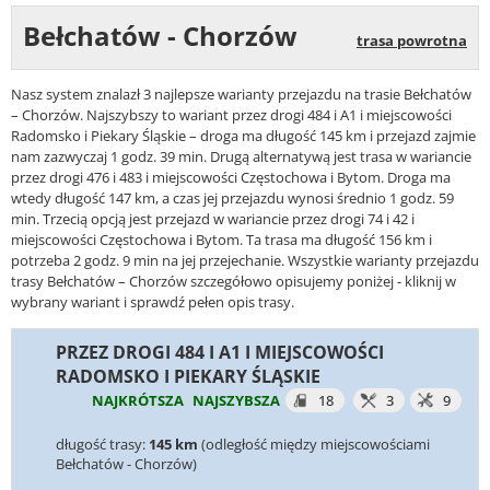
Bełchatów - Chorzów
trasa powrotna
Nasz system znalazł 3 najlepsze warianty przejazdu na trasie Bełchatów
– Chorzów. Najszybszy to wariant przez drogi 484 i A1 i miejscowości
Radomsko i Piekary Śląskie – droga ma długość 145 km i przejazd zajmie
nam zazwyczaj 1 godz. 39 min. Drugą alternatywą jest trasa w wariancie
przez drogi 476 i 483 i miejscowości Częstochowa i Bytom. Droga ma
wtedy długość 147 km, a czas jej przejazdu wynosi średnio 1 godz. 59
min. Trzecią opcją jest przejazd w wariancie przez drogi 74 i 42 i
miejscowości Częstochowa i Bytom. Ta trasa ma długość 156 km i
potrzeba 2 godz. 9 min na jej przejechanie. Wszystkie warianty przejazdu
trasy Bełchatów – Chorzów szczegółowo opisujemy poniżej - kliknij w
wybrany wariant i sprawdź pełen opis trasy.
PRZEZ DROGI 484 I A1 I MIEJSCOWOŚCI
RADOMSKO I PIEKARY ŚLĄSKIE
NAJKRÓTSZA
NAJSZYBSZA
18
3
9
długość trasy:
145 km
(odległość między miejscowościami
Bełchatów - Chorzów)