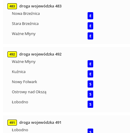
droga wojewódzka 483
483
Nowa Brzeźnica
E
Stara Brzeźnica
E
Ważne Młyny
E
droga wojewódzka 492
492
Ważne Młyny
E
Kuźnica
E
Nowy Folwark
S
Ostrowy nad Okszą
S
Łobodno
S
droga wojewódzka 491
491
Łobodno
S