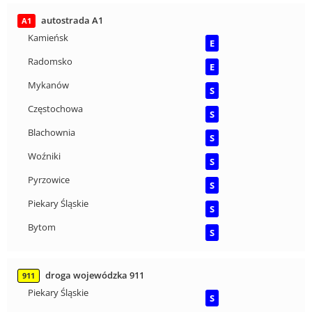
autostrada A1
A1
Kamieńsk
E
Radomsko
E
Mykanów
S
Częstochowa
S
Blachownia
S
Woźniki
S
Pyrzowice
S
Piekary Śląskie
S
Bytom
S
droga wojewódzka 911
911
Piekary Śląskie
S