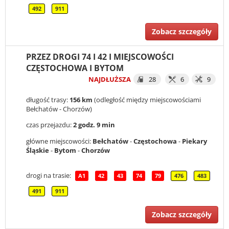
492
911
Zobacz szczegóły
PRZEZ DROGI 74 I 42 I MIEJSCOWOŚCI
CZĘSTOCHOWA I BYTOM
NAJDŁUŻSZA
28
6
9
długość trasy:
156 km
(odległość między miejscowościami
Bełchatów - Chorzów)
czas przejazdu:
2 godz. 9 min
główne miejscowości:
Bełchatów
-
Częstochowa
-
Piekary
Śląskie
-
Bytom
-
Chorzów
drogi na trasie:
A1
42
43
74
79
476
483
491
911
Zobacz szczegóły