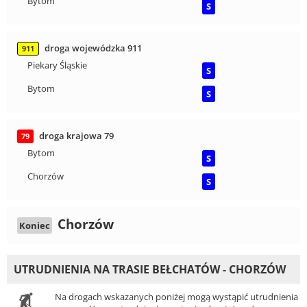
Bytom
S
droga wojewódzka 911
911
Piekary Śląskie
S
Bytom
S
droga krajowa 79
79
Bytom
S
Chorzów
S
Chorzów
Koniec
UTRUDNIENIA NA TRASIE BEŁCHATÓW - CHORZÓW
Na drogach wskazanych poniżej mogą wystąpić utrudnienia