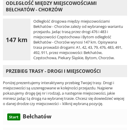
ODLEGŁOŚĆ MIĘDZY MIEJSCOWOŚCIAMI
BEŁCHATÓW - CHORZÓW
Odległość drogowa między miejscowościami
Bełchatów - Chorzów zależy od wybranego wariantu
przejazdu. Jadąc trasą przez drogi 476 i 483 i
miejscowości Częstochowa i Bytom odległość
147 km
Bełchatów - Chorzów wynosi 147 km. Opisywana
trasa prowadzi drogami: A1, 42, 43, 79, 476, 483, 491,
492, 911, przez miejscowości: Bełchatów,
Częstochowa, Piekary Śląskie, Bytom, Chorzów.
PRZEBIEG TRASY - DROGI I MIEJSCOWOŚCI
Poniżej prezentujemy interaktywny przebieg Twojej trasy. Drogi i
miejscowości są uszeregowane w kolejności przejazdu. Najpierw
pokazujemy drogę (jej nr i rodzaj), a następnie miejscowości, jakie
miniesz jadąc tą drogą na wybranej trasie. Chcesz się dowiedzieć więcej
o danej drodze czy miejscowości – kliknij wybraną pozycję.
Bełchatów
Start