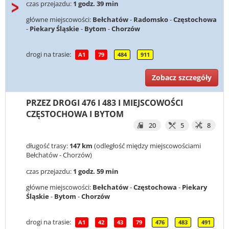
czas przejazdu:
1 godz. 39 min
główne miejscowości:
Bełchatów
-
Radomsko
-
Częstochowa
-
Piekary Śląskie
-
Bytom
-
Chorzów
drogi na trasie:
A1
79
484
911
Zobacz szczegóły
PRZEZ DROGI 476 I 483 I MIEJSCOWOŚCI
CZĘSTOCHOWA I BYTOM
20
5
8
długość trasy:
147 km
(odległość między miejscowościami
Bełchatów - Chorzów)
czas przejazdu:
1 godz. 59 min
główne miejscowości:
Bełchatów
-
Częstochowa
-
Piekary
Śląskie
-
Bytom
-
Chorzów
drogi na trasie:
A1
42
43
79
476
483
491