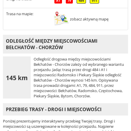
A1
79
484
911
Trasa na mapie:
zobacz aktywną mapę
ODLEGŁOŚĆ MIĘDZY MIEJSCOWOŚCIAMI
BEŁCHATÓW - CHORZÓW
Odległość drogowa między miejscowościami
Bełchatów - Chorzów zależy od wybranego wariantu
przejazdu. Jadąc trasą przez drogi 484 i A1 i
miejscowości Radomsko i Piekary Śląskie odległość
145 km
Bełchatów - Chorzów wynosi 145 km. Opisywana
trasa prowadzi drogami: A1, 79, 484, 911, przez
miejscowości: Bełchatów, Radomsko, Częstochowa,
Piekary Śląskie, Bytom, Chorzów.
PRZEBIEG TRASY - DROGI I MIEJSCOWOŚCI
Poniżej prezentujemy interaktywny przebieg Twojej trasy. Drogi i
miejscowości są uszeregowane w kolejności przejazdu. Najpierw