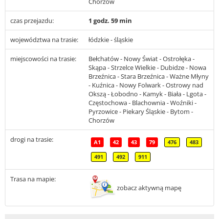
Chorzów
czas przejazdu:
1 godz. 59 min
województwa na trasie:
łódzkie - śląskie
miejscowości na trasie:
Bełchatów - Nowy Świat - Ostrołęka -
Skąpa - Strzelce Wielkie - Dubidze - Nowa
Brzeźnica - Stara Brzeźnica - Ważne Młyny
- Kuźnica - Nowy Folwark - Ostrowy nad
Okszą - Łobodno - Kamyk - Biała - Lgota -
Częstochowa - Blachownia - Woźniki -
Pyrzowice - Piekary Śląskie - Bytom -
Chorzów
drogi na trasie:
A1
42
43
79
476
483
491
492
911
Trasa na mapie:
zobacz aktywną mapę