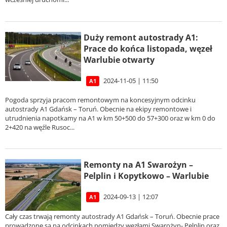
Duży remont autostrady A1:
Prace do końca listopada, węzeł
Warlubie otwarty
2024-11-05 | 11:50
A1
Pogoda sprzyja pracom remontowym na koncesyjnym odcinku
autostrady A1 Gdańsk – Toruń. Obecnie na ekipy remontowe i
utrudnienia napotkamy na A1 w km 50+500 do 57+300 oraz w km 0 do
2+420 na węźle Rusoc...
Remonty na A1 Swarożyn –
Pelplin i Kopytkowo – Warlubie
2024-09-13 | 12:07
A1
Cały czas trwają remonty autostrady A1 Gdańsk – Toruń. Obecnie prace
prowadzone są na odcinkach pomiędzy węzłami Swarożyn- Pelplin oraz