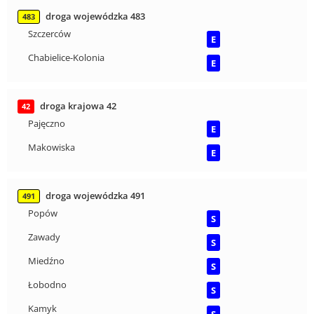
droga wojewódzka 483
483
Szczerców
E
Chabielice-Kolonia
E
droga krajowa 42
42
Pajęczno
E
Makowiska
E
droga wojewódzka 491
491
Popów
S
Zawady
S
Miedźno
S
Łobodno
S
Kamyk