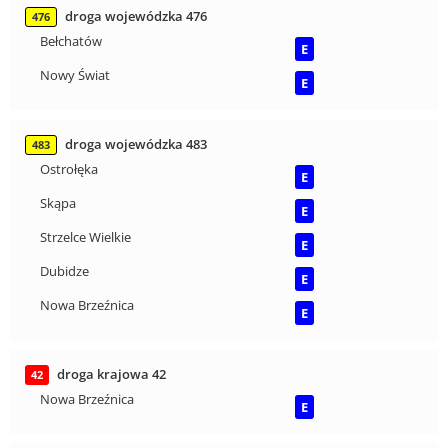
droga wojewódzka 476
476
Bełchatów
E
Nowy Świat
E
droga wojewódzka 483
483
Ostrołęka
E
Skąpa
E
Strzelce Wielkie
E
Dubidze
E
Nowa Brzeźnica
E
droga krajowa 42
42
Nowa Brzeźnica
E