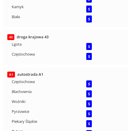
Kamyk
S
Biała
S
droga krajowa 43
43
Lgota
S
Częstochowa
S
autostrada A1
A1
Częstochowa
S
Blachownia
S
Woźniki
S
Pyrzowice
S
Piekary Śląskie
S