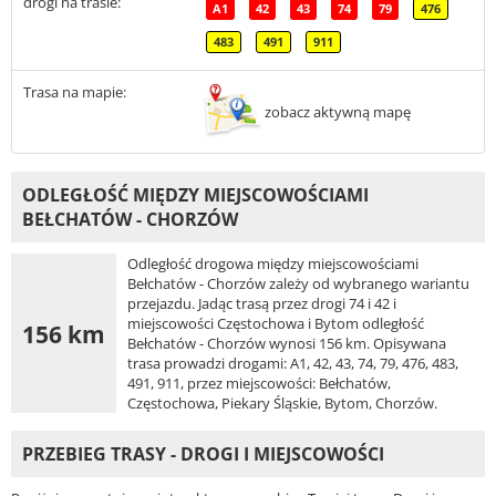
drogi na trasie:
A1
42
43
74
79
476
483
491
911
Trasa na mapie:
zobacz aktywną mapę
ODLEGŁOŚĆ MIĘDZY MIEJSCOWOŚCIAMI
BEŁCHATÓW - CHORZÓW
Odległość drogowa między miejscowościami
Bełchatów - Chorzów zależy od wybranego wariantu
przejazdu. Jadąc trasą przez drogi 74 i 42 i
miejscowości Częstochowa i Bytom odległość
156 km
Bełchatów - Chorzów wynosi 156 km. Opisywana
trasa prowadzi drogami: A1, 42, 43, 74, 79, 476, 483,
491, 911, przez miejscowości: Bełchatów,
Częstochowa, Piekary Śląskie, Bytom, Chorzów.
PRZEBIEG TRASY - DROGI I MIEJSCOWOŚCI