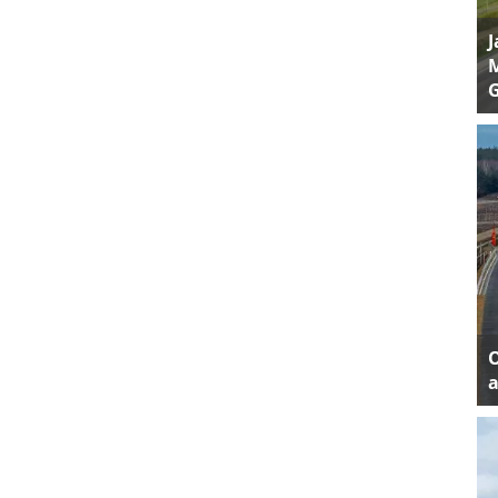
J
M
a