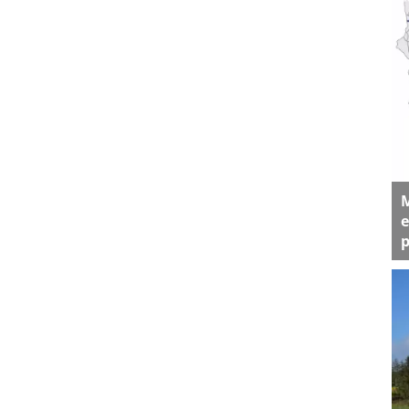
M
e
p