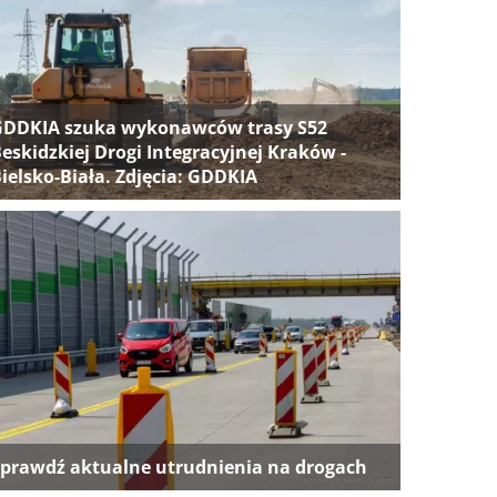
GDDKIA szuka wykonawców trasy S52
eskidzkiej Drogi Integracyjnej Kraków -
ielsko-Biała. Zdjęcia: GDDKIA
prawdź aktualne utrudnienia na drogach