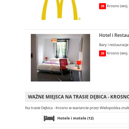
Krosno (woj.
28
Hotel i Resta
Bary i restauracje
Krosno (woj.
28
WAŻNE MIEJSCA NA TRASIE DĘBICA - KROSN
Na trasie Dębica - Krosno w wariancie przez Wielopolska zna
Hotele i motele (12)