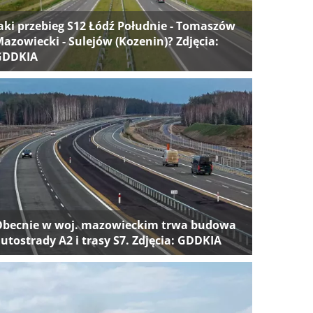
aki przebieg S12 Łódź Południe - Tomaszów
azowiecki - Sulejów (Kozenin)? Zdjęcia:
GDDKIA
Obecnie w woj. mazowieckim trwa budowa
utostrady A2 i trasy S7. Zdjęcia: GDDKIA