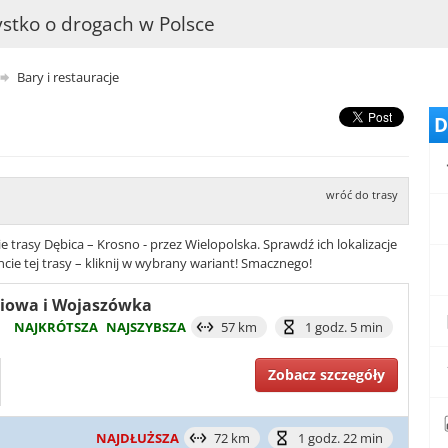
stko o drogach w Polsce
Bary i restauracje
D
wróć do trasy
 trasy Dębica – Krosno - przez Wielopolska. Sprawdź ich lokalizacje
cie tej trasy – kliknij w wybrany wariant! Smacznego!
śniowa i Wojaszówka
NAJKRÓTSZA
NAJSZYBSZA
57 km
1 godz. 5 min
Zobacz szczegóły
NAJDŁUŻSZA
72 km
1 godz. 22 min