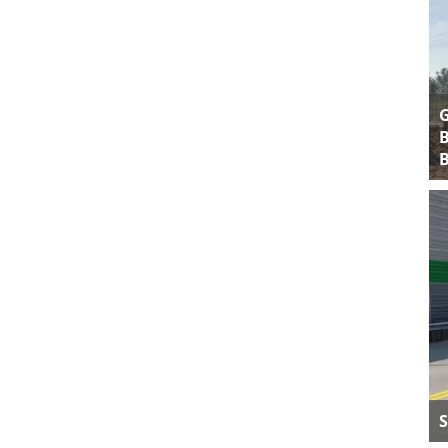
B
B
S