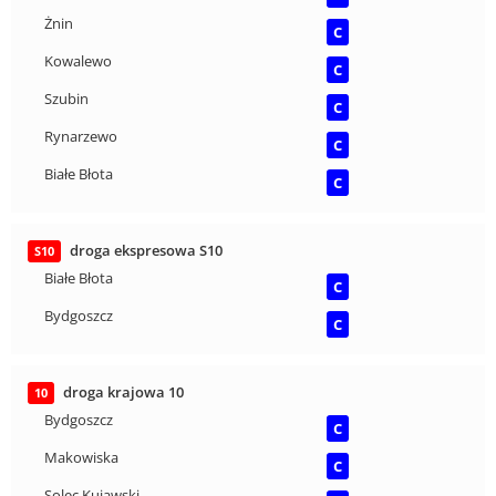
Żnin
C
Kowalewo
C
Szubin
C
Rynarzewo
C
Białe Błota
C
droga ekspresowa S10
S10
Białe Błota
C
Bydgoszcz
C
droga krajowa 10
10
Bydgoszcz
C
Makowiska
C
Solec Kujawski