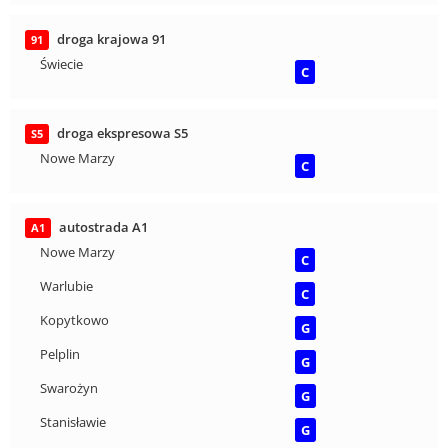
droga krajowa 91
91
Świecie
C
droga ekspresowa S5
S5
Nowe Marzy
C
autostrada A1
A1
Nowe Marzy
C
Warlubie
C
Kopytkowo
G
Pelplin
G
Swarożyn
G
Stanisławie
G