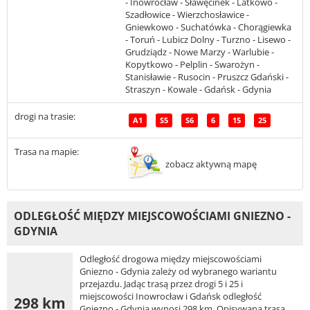
- Inowrocław - Sławęcinek - Latkowo -
Szadłowice - Wierzchosławice -
Gniewkowo - Suchatówka - Chorągiewka
- Toruń - Lubicz Dolny - Turzno - Lisewo -
Grudziądz - Nowe Marzy - Warlubie -
Kopytkowo - Pelplin - Swarożyn -
Stanisławie - Rusocin - Pruszcz Gdański -
Straszyn - Kowale - Gdańsk - Gdynia
drogi na trasie:
A1
S5
S6
6
15
25
Trasa na mapie:
zobacz aktywną mapę
ODLEGŁOŚĆ MIĘDZY MIEJSCOWOŚCIAMI GNIEZNO -
GDYNIA
Odległość drogowa między miejscowościami
Gniezno - Gdynia zależy od wybranego wariantu
przejazdu. Jadąc trasą przez drogi 5 i 25 i
miejscowości Inowrocław i Gdańsk odległość
298 km
Gniezno - Gdynia wynosi 298 km. Opisywana trasa