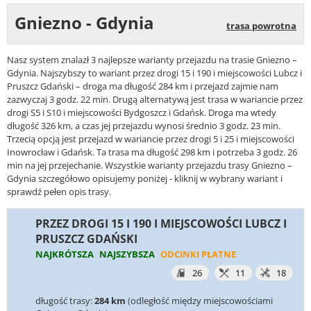
Gniezno - Gdynia
trasa powrotna
Nasz system znalazł 3 najlepsze warianty przejazdu na trasie Gniezno –
Gdynia. Najszybszy to wariant przez drogi 15 i 190 i miejscowości Lubcz i
Pruszcz Gdański – droga ma długość 284 km i przejazd zajmie nam
zazwyczaj 3 godz. 22 min. Drugą alternatywą jest trasa w wariancie przez
drogi S5 i S10 i miejscowości Bydgoszcz i Gdańsk. Droga ma wtedy
długość 326 km, a czas jej przejazdu wynosi średnio 3 godz. 23 min.
Trzecią opcją jest przejazd w wariancie przez drogi 5 i 25 i miejscowości
Inowrocław i Gdańsk. Ta trasa ma długość 298 km i potrzeba 3 godz. 26
min na jej przejechanie. Wszystkie warianty przejazdu trasy Gniezno –
Gdynia szczegółowo opisujemy poniżej - kliknij w wybrany wariant i
sprawdź pełen opis trasy.
PRZEZ DROGI 15 I 190 I MIEJSCOWOŚCI LUBCZ I
PRUSZCZ GDAŃSKI
NAJKRÓTSZA
NAJSZYBSZA
ODCINKI PŁATNE
26
11
18
długość trasy:
284 km
(odległość między miejscowościami