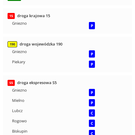
droga krajowa 15
15
Gniezno
P
droga wojewódzka 190
190
Gniezno
P
Piekary
P
droga ekspresowa S5
S5
Gniezno
P
Mielno
P
Lubcz
C
Rogowo
C
Biskupin
C