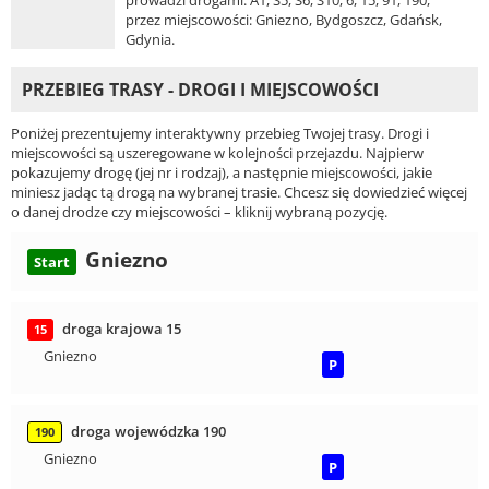
prowadzi drogami: A1, S5, S6, S10, 6, 15, 91, 190,
przez miejscowości: Gniezno, Bydgoszcz, Gdańsk,
Gdynia.
PRZEBIEG TRASY - DROGI I MIEJSCOWOŚCI
Poniżej prezentujemy interaktywny przebieg Twojej trasy. Drogi i
miejscowości są uszeregowane w kolejności przejazdu. Najpierw
pokazujemy drogę (jej nr i rodzaj), a następnie miejscowości, jakie
miniesz jadąc tą drogą na wybranej trasie. Chcesz się dowiedzieć więcej
o danej drodze czy miejscowości – kliknij wybraną pozycję.
Gniezno
Start
droga krajowa 15
15
Gniezno
P
droga wojewódzka 190
190
Gniezno
P