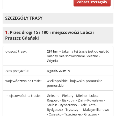
Zobacz szczegóły
SZCZEGÓŁY TRASY
1.
Przez drogi 15 i 190 i miejscowości Lubcz i
Pruszcz Gdański
długość trasy:
284 km
– taka na tej trasie jest odległość
między miejscowościami Gniezno -
Gdynia
czas przejazdu:
3 godz. 22 min
województwa na trasie:
wielkopolskie - kujawsko-pomorskie -
pomorskie
miejscowości na trasie:
Gniezno - Piekary - Mielno - Lubcz -
Rogowo - Biskupin - Żnin - Kowalewo -
Szubin - Rynarzewo - Białe Błota -
Bydgoszcz - Tryszczyn - Maksymilianowo
- Osielsko - Trzeciewiec - Gruczno -