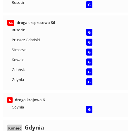
Rusocin
G
droga ekspresowa S6
S6
Rusocin
G
Pruszcz Gdański
G
Straszyn
G
Kowale
G
Gdańsk
G
Gdynia
G
droga krajowa 6
6
Gdynia
G
Gdynia
Koniec