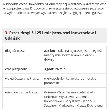
Wschodnia część Obwodnicy Aglomeracyjnej Warszawy wkrótce wejdzie
w fazę projektową. Drogowcy przymierzają się do ogłoszenia przetargu
na wykonanie prac, w tym wyznaczenie najlepszego jej przebiegu. W...
3.
Przez drogi 5 i 25 i miejscowości Inowrocław i
Gdańsk
długość trasy:
298 km
– taka na tej trasie jest odległość
między miejscowościami Gniezno -
Gdynia
czas przejazdu:
3 godz. 26 min
województwa na trasie:
wielkopolskie - kujawsko-pomorskie -
pomorskie
miejscowości na trasie:
Gniezno - Trzemeszno - Lubiń (koło
Gniezna) - Wylatowo - Żabienko -
Kwieciszewo - Goryszewo - Jeziorki -
Strzelno - Markowice - Krusza Duchowna