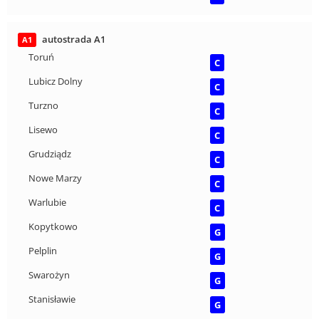
autostrada A1
A1
Toruń
C
Lubicz Dolny
C
Turzno
C
Lisewo
C
Grudziądz
C
Nowe Marzy
C
Warlubie
C
Kopytkowo
G
Pelplin
G
Swarożyn
G
Stanisławie
G