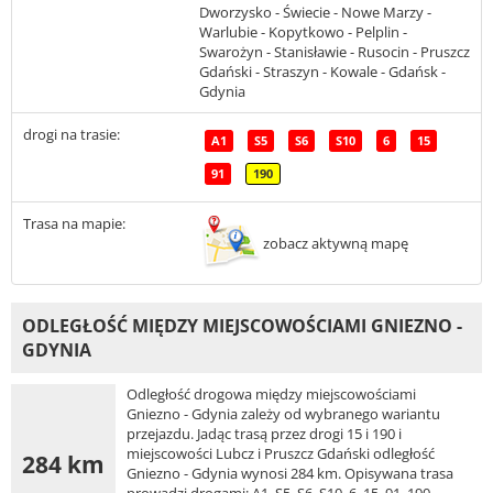
Dworzysko - Świecie - Nowe Marzy -
Warlubie - Kopytkowo - Pelplin -
Swarożyn - Stanisławie - Rusocin - Pruszcz
Gdański - Straszyn - Kowale - Gdańsk -
Gdynia
drogi na trasie:
A1
S5
S6
S10
6
15
91
190
Trasa na mapie:
zobacz aktywną mapę
ODLEGŁOŚĆ MIĘDZY MIEJSCOWOŚCIAMI GNIEZNO -
GDYNIA
Odległość drogowa między miejscowościami
Gniezno - Gdynia zależy od wybranego wariantu
przejazdu. Jadąc trasą przez drogi 15 i 190 i
miejscowości Lubcz i Pruszcz Gdański odległość
284 km
Gniezno - Gdynia wynosi 284 km. Opisywana trasa