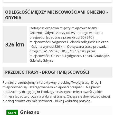
ODLEGŁOŚĆ MIĘDZY MIEJSCOWOŚCIAMI GNIEZNO -
GDYNIA
Odległość drogowa między miejscowościami
Gniezno - Gdynia zależy od wybranego wariantu
przejazdu. Jadąc trasą przez drogi S5 i S10 i
miejscowości Bydgoszcz i Gdańsk odległość Gniezno
326 km
- Gdynia wynosi 326 km. Opisywana trasa prowadzi
drogami: A1, S5, S6, S10, 6, 10, 15, 190, przez
miejscowości: Gniezno, Bydgoszcz, Toruń, Grudziądz,
Gdańsk, Gdynia.
PRZEBIEG TRASY - DROGI I MIEJSCOWOŚCI
Poniżej prezentujemy interaktywny przebieg Twojej trasy. Drogi i
miejscowości są uszeregowane w kolejności przejazdu. Najpierw
pokazujemy drogę (jej nr i rodzaj), a następnie miejscowości, jakie
miniesz jadąc tą drogą na wybranej trasie. Chcesz się dowiedzieć więcej
o danej drodze czy miejscowości – kliknij wybraną pozycję.
Gniezno
Start