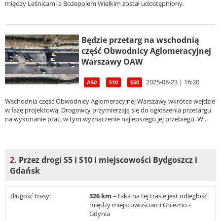
między Leśnicami a Bożepolem Wielkim został udostępniony.
Będzie przetarg na wschodnią
część Obwodnicy Aglomeracyjnej
Warszawy OAW
2025-08-23 | 16:20
A50
S10
S50
Wschodnia część Obwodnicy Aglomeracyjnej Warszawy wkrótce wejdzie
w fazę projektową. Drogowcy przymierzają się do ogłoszenia przetargu
na wykonanie prac, w tym wyznaczenie najlepszego jej przebiegu. W...
2.
Przez drogi S5 i S10 i miejscowości Bydgoszcz i
Gdańsk
długość trasy:
326 km
– taka na tej trasie jest odległość
między miejscowościami Gniezno -
Gdynia