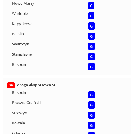
Nowe Marzy
C
Warlubie
C
Kopytkowo
G
Pelplin
G
Swarożyn
G
Stanisławie
G
Rusocin
G
droga ekspresowa S6
S6
Rusocin
G
Pruszcz Gdański
G
Straszyn
G
Kowale
G
Gdańsk