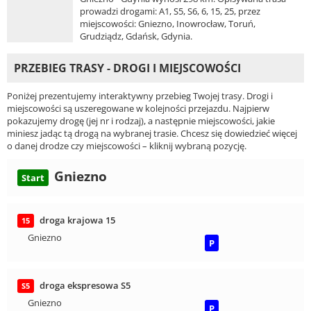
prowadzi drogami: A1, S5, S6, 6, 15, 25, przez
miejscowości: Gniezno, Inowrocław, Toruń,
Grudziądz, Gdańsk, Gdynia.
PRZEBIEG TRASY - DROGI I MIEJSCOWOŚCI
Poniżej prezentujemy interaktywny przebieg Twojej trasy. Drogi i
miejscowości są uszeregowane w kolejności przejazdu. Najpierw
pokazujemy drogę (jej nr i rodzaj), a następnie miejscowości, jakie
miniesz jadąc tą drogą na wybranej trasie. Chcesz się dowiedzieć więcej
o danej drodze czy miejscowości – kliknij wybraną pozycję.
Gniezno
Start
droga krajowa 15
15
Gniezno
P
droga ekspresowa S5
S5
Gniezno
P