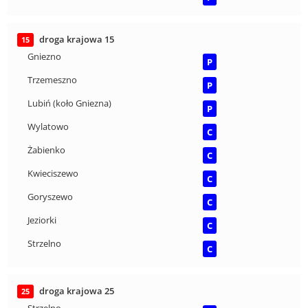
droga krajowa 15
15
Gniezno
P
Trzemeszno
P
Lubiń (koło Gniezna)
P
Wylatowo
C
Żabienko
C
Kwieciszewo
C
Goryszewo
C
Jeziorki
C
Strzelno
C
droga krajowa 25
25