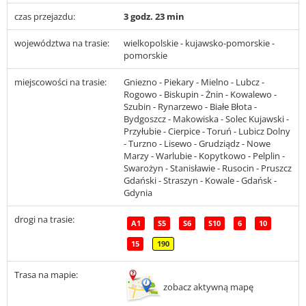
czas przejazdu:
3 godz. 23 min
województwa na trasie:
wielkopolskie - kujawsko-pomorskie -
pomorskie
miejscowości na trasie:
Gniezno - Piekary - Mielno - Lubcz -
Rogowo - Biskupin - Żnin - Kowalewo -
Szubin - Rynarzewo - Białe Błota -
Bydgoszcz - Makowiska - Solec Kujawski -
Przyłubie - Cierpice - Toruń - Lubicz Dolny
- Turzno - Lisewo - Grudziądz - Nowe
Marzy - Warlubie - Kopytkowo - Pelplin -
Swarożyn - Stanisławie - Rusocin - Pruszcz
Gdański - Straszyn - Kowale - Gdańsk -
Gdynia
drogi na trasie:
A1
S5
S6
S10
6
10
15
190
Trasa na mapie:
zobacz aktywną mapę