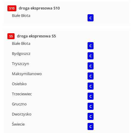
droga ekspresowa S10
S10
Białe Błota
C
droga ekspresowa S5
S5
Białe Błota
C
Bydgoszcz
C
Tryszczyn
C
Maksymilianowo
C
Osielsko
C
Trzeciewiec
C
Gruczno
C
Dworzysko
C
Świecie
C