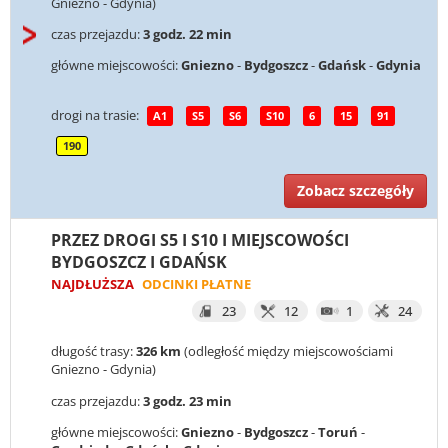
Gniezno - Gdynia)
czas przejazdu:
3 godz. 22 min
główne miejscowości:
Gniezno
-
Bydgoszcz
-
Gdańsk
-
Gdynia
drogi na trasie:
A1
S5
S6
S10
6
15
91
190
Zobacz szczegóły
PRZEZ DROGI S5 I S10 I MIEJSCOWOŚCI
BYDGOSZCZ I GDAŃSK
NAJDŁUŻSZA
ODCINKI PŁATNE
23
12
1
24
długość trasy:
326 km
(odległość między miejscowościami
Gniezno - Gdynia)
czas przejazdu:
3 godz. 23 min
główne miejscowości:
Gniezno
-
Bydgoszcz
-
Toruń
-