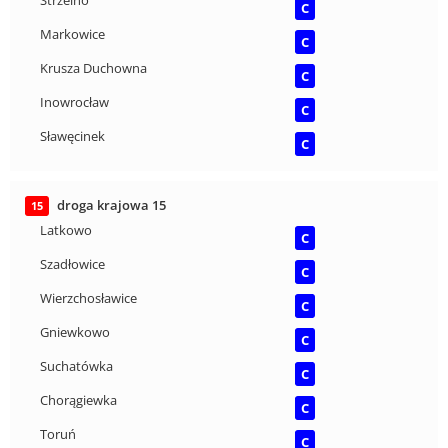
Strzelno
C
Markowice
C
Krusza Duchowna
C
Inowrocław
C
Sławęcinek
C
droga krajowa 15
15
Latkowo
C
Szadłowice
C
Wierzchosławice
C
Gniewkowo
C
Suchatówka
C
Chorągiewka
C
Toruń
C