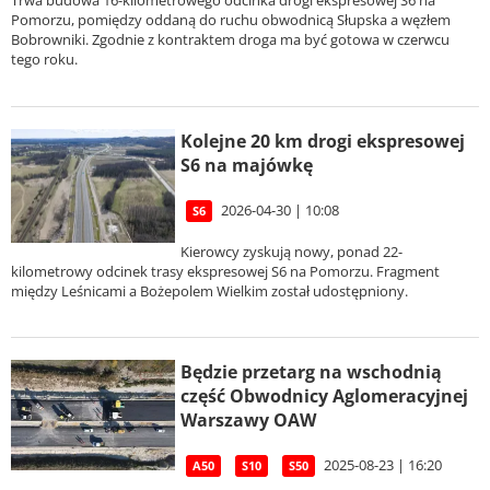
Trwa budowa 16-kilometrowego odcinka drogi ekspresowej S6 na
Pomorzu, pomiędzy oddaną do ruchu obwodnicą Słupska a węzłem
Bobrowniki. Zgodnie z kontraktem droga ma być gotowa w czerwcu
tego roku.
Kolejne 20 km drogi ekspresowej
S6 na majówkę
2026-04-30 | 10:08
S6
Kierowcy zyskują nowy, ponad 22-
kilometrowy odcinek trasy ekspresowej S6 na Pomorzu. Fragment
między Leśnicami a Bożepolem Wielkim został udostępniony.
Będzie przetarg na wschodnią
część Obwodnicy Aglomeracyjnej
Warszawy OAW
2025-08-23 | 16:20
A50
S10
S50