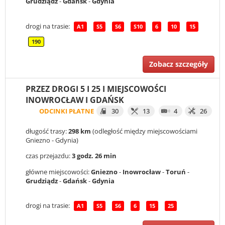
Grudziądz
-
Gdańsk
-
Gdynia
drogi na trasie:
A1
S5
S6
S10
6
10
15
190
Zobacz szczegóły
PRZEZ DROGI 5 I 25 I MIEJSCOWOŚCI
INOWROCŁAW I GDAŃSK
ODCINKI PŁATNE
30
13
4
26
długość trasy:
298 km
(odległość między miejscowościami
Gniezno - Gdynia)
czas przejazdu:
3 godz. 26 min
główne miejscowości:
Gniezno
-
Inowrocław
-
Toruń
-
Grudziądz
-
Gdańsk
-
Gdynia
drogi na trasie:
A1
S5
S6
6
15
25