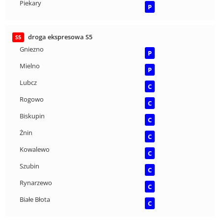
Piekary
P
droga ekspresowa S5
S5
Gniezno
P
Mielno
P
Lubcz
C
Rogowo
C
Biskupin
C
Żnin
C
Kowalewo
C
Szubin
C
Rynarzewo
C
Białe Błota
C