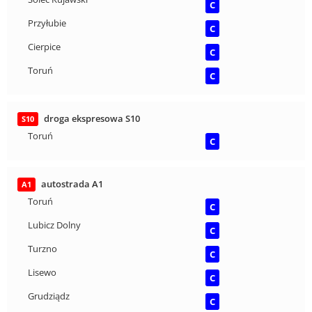
C
Przyłubie
C
Cierpice
C
Toruń
C
droga ekspresowa S10
S10
Toruń
C
autostrada A1
A1
Toruń
C
Lubicz Dolny
C
Turzno
C
Lisewo
C
Grudziądz
C