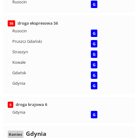
Rusocin
G
droga ekspresowa S6
S6
Rusocin
G
Pruszcz Gdański
G
Straszyn
G
Kowale
G
Gdańsk
G
Gdynia
G
droga krajowa 6
6
Gdynia
G
Gdynia
Koniec