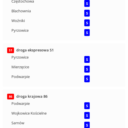
Częstochowa
S
Blachownia
S
Woźniki
S
Pyrzowice
S
droga ekspresowa S1
S1
Pyrzowice
S
Mierzęcice
S
Podwarpie
S
droga krajowa 86
86
Podwarpie
S
Wojkowice Kościelne
S
Sarnów
S