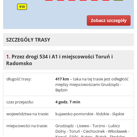
910
Zobacz szczegóły
SZCZEGÓŁY TRASY
1.
Przez drogi 534 i A1 i miejscowości Toruń i
Radomsko
długość trasy:
417 km
– taka na tej trasie jest odległość
między miejscowościami Grudziądz -
Będzin
czas przejazdu:
4 godz. 7 min
województwa na trasie:
kujawsko-pomorskie - łódzkie - śląskie
miejscowości na trasie:
Grudziądz - Lisewo - Turzno - Lubicz
Dolny - Toruń - Ciechocinek - Włocławek -
Kowal - Sójki - Kutno - Piątek - Stryków -