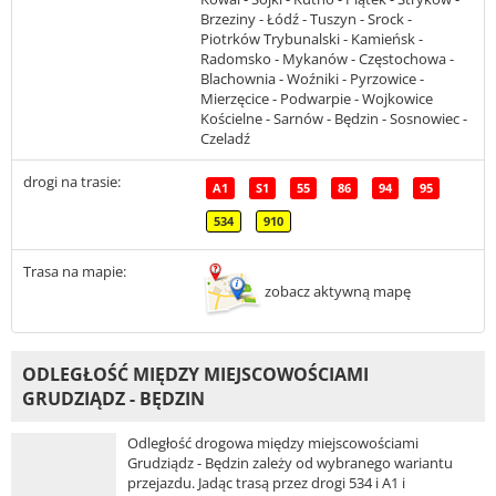
Brzeziny - Łódź - Tuszyn - Srock -
Piotrków Trybunalski - Kamieńsk -
Radomsko - Mykanów - Częstochowa -
Blachownia - Woźniki - Pyrzowice -
Mierzęcice - Podwarpie - Wojkowice
Kościelne - Sarnów - Będzin - Sosnowiec -
Czeladź
drogi na trasie:
A1
S1
55
86
94
95
534
910
Trasa na mapie:
zobacz aktywną mapę
ODLEGŁOŚĆ MIĘDZY MIEJSCOWOŚCIAMI
GRUDZIĄDZ - BĘDZIN
Odległość drogowa między miejscowościami
Grudziądz - Będzin zależy od wybranego wariantu
przejazdu. Jadąc trasą przez drogi 534 i A1 i