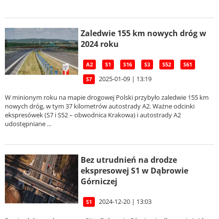
Zaledwie 155 km nowych dróg w
2024 roku
A2
S1
S16
S3
S52
S61
2025-01-09 | 13:19
S7
W minionym roku na mapie drogowej Polski przybyło zaledwie 155 km
nowych dróg, w tym 37 kilometrów autostrady A2. Ważne odcinki
ekspresówek (S7 i S52 – obwodnica Krakowa) i autostrady A2
udostępniane ...
Bez utrudnień na drodze
ekspresowej S1 w Dąbrowie
Górniczej
2024-12-20 | 13:03
S1