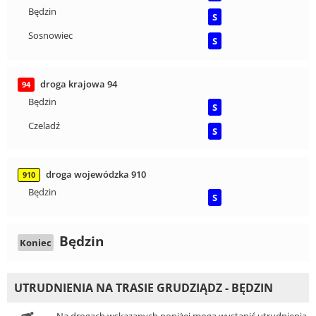
Będzin
S
Sosnowiec
S
droga krajowa 94
94
Będzin
S
Czeladź
S
droga wojewódzka 910
910
Będzin
S
Będzin
Koniec
UTRUDNIENIA NA TRASIE GRUDZIĄDZ - BĘDZIN
Na drogach wskazanych poniżej mogą wystąpić utrudnienia