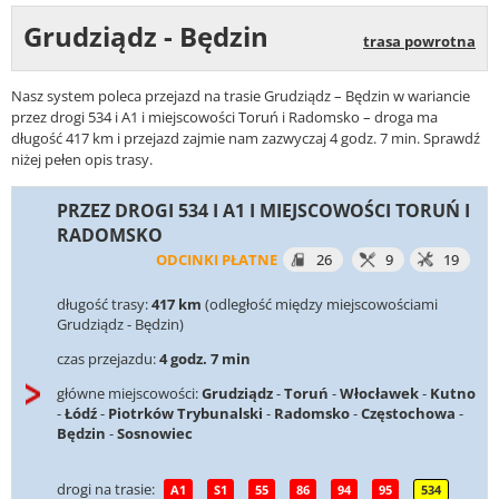
Grudziądz - Będzin
trasa powrotna
Nasz system poleca przejazd na trasie Grudziądz – Będzin w wariancie
przez drogi 534 i A1 i miejscowości Toruń i Radomsko – droga ma
długość 417 km i przejazd zajmie nam zazwyczaj 4 godz. 7 min. Sprawdź
niżej pełen opis trasy.
PRZEZ DROGI 534 I A1 I MIEJSCOWOŚCI TORUŃ I
RADOMSKO
ODCINKI PŁATNE
26
9
19
długość trasy:
417 km
(odległość między miejscowościami
Grudziądz - Będzin)
czas przejazdu:
4 godz. 7 min
główne miejscowości:
Grudziądz
-
Toruń
-
Włocławek
-
Kutno
-
Łódź
-
Piotrków Trybunalski
-
Radomsko
-
Częstochowa
-
Będzin
-
Sosnowiec
drogi na trasie:
A1
S1
55
86
94
95
534