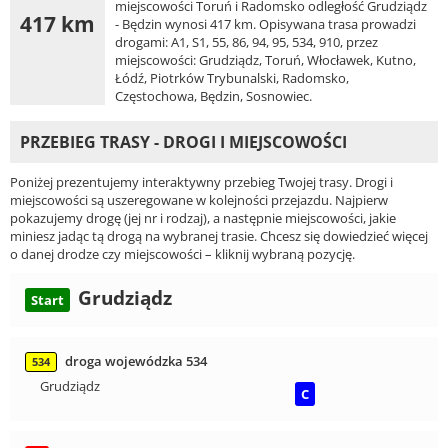
miejscowości Toruń i Radomsko odległość Grudziądz
417 km
- Będzin wynosi 417 km. Opisywana trasa prowadzi
drogami: A1, S1, 55, 86, 94, 95, 534, 910, przez
miejscowości: Grudziądz, Toruń, Włocławek, Kutno,
Łódź, Piotrków Trybunalski, Radomsko,
Częstochowa, Będzin, Sosnowiec.
PRZEBIEG TRASY - DROGI I MIEJSCOWOŚCI
Poniżej prezentujemy interaktywny przebieg Twojej trasy. Drogi i
miejscowości są uszeregowane w kolejności przejazdu. Najpierw
pokazujemy drogę (jej nr i rodzaj), a następnie miejscowości, jakie
miniesz jadąc tą drogą na wybranej trasie. Chcesz się dowiedzieć więcej
o danej drodze czy miejscowości – kliknij wybraną pozycję.
Grudziądz
Start
droga wojewódzka 534
534
Grudziądz
C