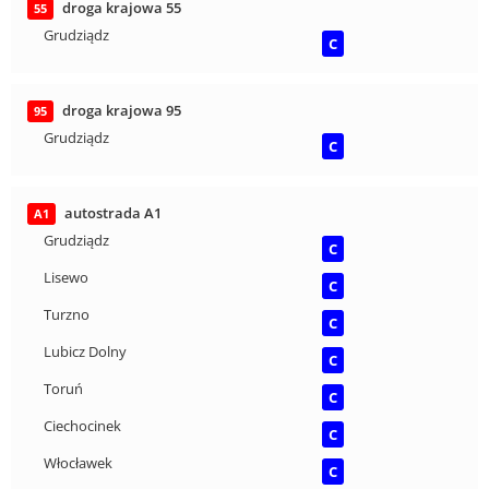
droga krajowa 55
55
Grudziądz
C
droga krajowa 95
95
Grudziądz
C
autostrada A1
A1
Grudziądz
C
Lisewo
C
Turzno
C
Lubicz Dolny
C
Toruń
C
Ciechocinek
C
Włocławek
C