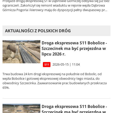
Przejazd drogą ekspresową S1 w Dąbrowie Górniczej odbywa się już bez
ograniczeń. Zakończył się remont wiaduktu w rejonie węzła Dąbrowa
Górnicza Pogoria i kierowcy mają do dyspozycji pełny dwupasowy pr...
AKTUALNOŚCI Z POLSKICH DRÓG
Droga ekspresowa S11 Bobolice -
Szczecinek ma być przejezdna w
lipcu 2026 r.
2026-05-15 | 11:04
S11
Trwa budowa 24 km drogi ekspresowej na południe od Bobolic, od
węzła Bobolice i gotowej ekspresowej obwodnicy tego miasta, do
obwodnicy Szczecinka. Zaawansowanie prac budowlanych przekracza
65%.
Droga ekspresowa S11 Bobolice -
Szczecinek ma być przejezdna w