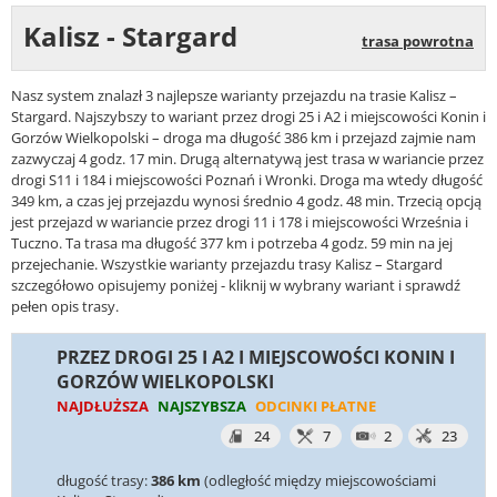
Kalisz - Stargard
trasa powrotna
Nasz system znalazł 3 najlepsze warianty przejazdu na trasie Kalisz –
Stargard. Najszybszy to wariant przez drogi 25 i A2 i miejscowości Konin i
Gorzów Wielkopolski – droga ma długość 386 km i przejazd zajmie nam
zazwyczaj 4 godz. 17 min. Drugą alternatywą jest trasa w wariancie przez
drogi S11 i 184 i miejscowości Poznań i Wronki. Droga ma wtedy długość
349 km, a czas jej przejazdu wynosi średnio 4 godz. 48 min. Trzecią opcją
jest przejazd w wariancie przez drogi 11 i 178 i miejscowości Września i
Tuczno. Ta trasa ma długość 377 km i potrzeba 4 godz. 59 min na jej
przejechanie. Wszystkie warianty przejazdu trasy Kalisz – Stargard
szczegółowo opisujemy poniżej - kliknij w wybrany wariant i sprawdź
pełen opis trasy.
PRZEZ DROGI 25 I A2 I MIEJSCOWOŚCI KONIN I
GORZÓW WIELKOPOLSKI
NAJDŁUŻSZA
NAJSZYBSZA
ODCINKI PŁATNE
24
7
2
23
długość trasy:
386 km
(odległość między miejscowościami