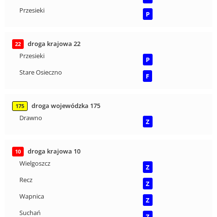
Przesieki
P
droga krajowa 22
22
Przesieki
P
Stare Osieczno
F
droga wojewódzka 175
175
Drawno
Z
droga krajowa 10
10
Wielgoszcz
Z
Recz
Z
Wapnica
Z
Suchań
Z