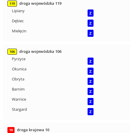
droga wojewódzka 119
119
Lipiany
Z
Dębiec
Z
Mielęcin
Z
droga wojewódzka 106
106
Pyrzyce
Z
Okunica
Z
Obryta
Z
Barnim
Z
Warnice
Z
Stargard
Z
droga krajowa 10
10