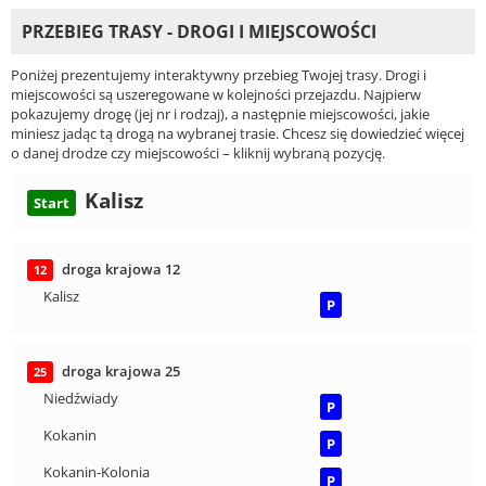
PRZEBIEG TRASY - DROGI I MIEJSCOWOŚCI
Poniżej prezentujemy interaktywny przebieg Twojej trasy. Drogi i
miejscowości są uszeregowane w kolejności przejazdu. Najpierw
pokazujemy drogę (jej nr i rodzaj), a następnie miejscowości, jakie
miniesz jadąc tą drogą na wybranej trasie. Chcesz się dowiedzieć więcej
o danej drodze czy miejscowości – kliknij wybraną pozycję.
Kalisz
Start
droga krajowa 12
12
Kalisz
P
droga krajowa 25
25
Niedźwiady
P
Kokanin
P
Kokanin-Kolonia
P