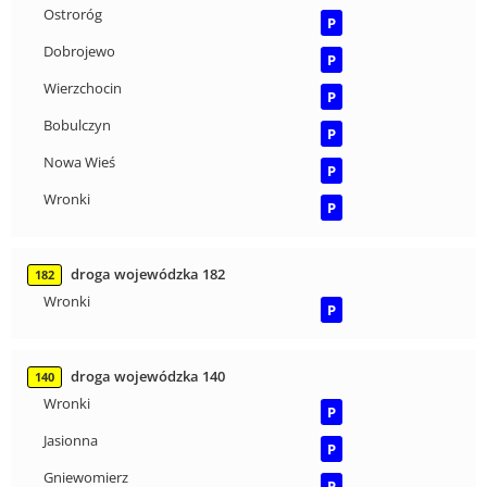
Ostroróg
P
Dobrojewo
P
Wierzchocin
P
Bobulczyn
P
Nowa Wieś
P
Wronki
P
droga wojewódzka 182
182
Wronki
P
droga wojewódzka 140
140
Wronki
P
Jasionna
P
Gniewomierz
P