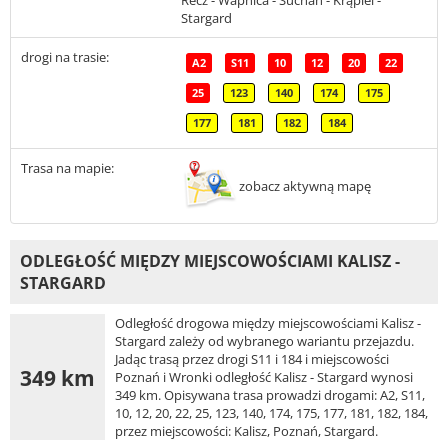
Recz - Wapnica - Suchań - Krąpiel -
Stargard
drogi na trasie:
A2
S11
10
12
20
22
25
123
140
174
175
177
181
182
184
Trasa na mapie:
zobacz aktywną mapę
ODLEGŁOŚĆ MIĘDZY MIEJSCOWOŚCIAMI KALISZ -
STARGARD
Odległość drogowa między miejscowościami Kalisz -
Stargard zależy od wybranego wariantu przejazdu.
Jadąc trasą przez drogi S11 i 184 i miejscowości
349 km
Poznań i Wronki odległość Kalisz - Stargard wynosi
349 km. Opisywana trasa prowadzi drogami: A2, S11,
10, 12, 20, 22, 25, 123, 140, 174, 175, 177, 181, 182, 184,
przez miejscowości: Kalisz, Poznań, Stargard.