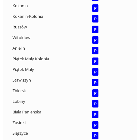
Kokanin
P
Kokanin-Kolonia
P
Russów
P
Witoldów
P
Anielin
P
Piątek Mały Kolonia
P
Piątek Mały
P
Stawiszyn
P
Zbiersk
P
Lubiny
P
Biała Panieńska
P
Zosinki
P
Siąszyce
P