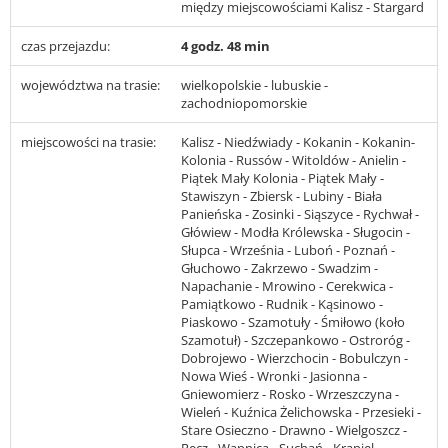
między miejscowościami Kalisz - Stargard
czas przejazdu:
4 godz. 48 min
województwa na trasie:
wielkopolskie - lubuskie -
zachodniopomorskie
miejscowości na trasie:
Kalisz - Niedźwiady - Kokanin - Kokanin-
Kolonia - Russów - Witoldów - Anielin -
Piątek Mały Kolonia - Piątek Mały -
Stawiszyn - Zbiersk - Lubiny - Biała
Panieńska - Zosinki - Siąszyce - Rychwał -
Główiew - Modła Królewska - Sługocin -
Słupca - Września - Luboń - Poznań -
Głuchowo - Zakrzewo - Swadzim -
Napachanie - Mrowino - Cerekwica -
Pamiątkowo - Rudnik - Kąsinowo -
Piaskowo - Szamotuły - Śmiłowo (koło
Szamotuł) - Szczepankowo - Ostroróg -
Dobrojewo - Wierzchocin - Bobulczyn -
Nowa Wieś - Wronki - Jasionna -
Gniewomierz - Rosko - Wrzeszczyna -
Wieleń - Kuźnica Żelichowska - Przesieki -
Stare Osieczno - Drawno - Wielgoszcz -