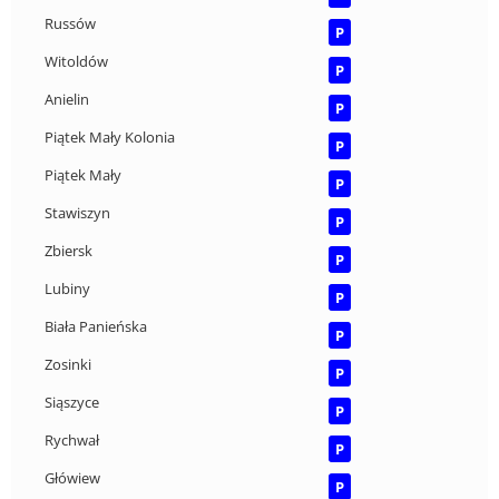
Russów
P
Witoldów
P
Anielin
P
Piątek Mały Kolonia
P
Piątek Mały
P
Stawiszyn
P
Zbiersk
P
Lubiny
P
Biała Panieńska
P
Zosinki
P
Siąszyce
P
Rychwał
P
Główiew
P