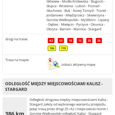
Główiew - Modła Królewska - Sługocin -
Słupca - Września - Luboń - Poznań -
Głuchowo - Buk - Nowy Tomyśl - Trzciel -
Jordanowo - Międzyrzecz - Skwierzyna -
Gorzów Wielkopolski - Myślibórz - Lipiany
- Dębiec - Mielęcin - Pyrzyce - Okunica -
Obryta - Barnim - Warnice - Stargard
drogi na trasie:
A2
S3
10
12
25
26
106
119
Trasa na mapie:
zobacz aktywną mapę
ODLEGŁOŚĆ MIĘDZY MIEJSCOWOŚCIAMI KALISZ -
STARGARD
Odległość drogowa między miejscowościami Kalisz -
Stargard zależy od wybranego wariantu przejazdu.
Jadąc trasą przez drogi 25 i A2 i miejscowości Konin i
386 km
Gorzów Wielkopolski odległość Kalisz - Stargard