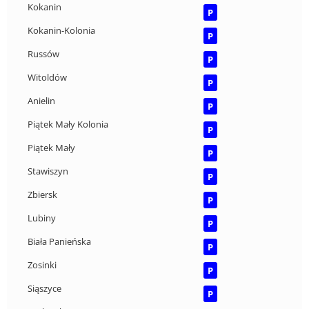
Kokanin
P
Kokanin-Kolonia
P
Russów
P
Witoldów
P
Anielin
P
Piątek Mały Kolonia
P
Piątek Mały
P
Stawiszyn
P
Zbiersk
P
Lubiny
P
Biała Panieńska
P
Zosinki
P
Siąszyce
P