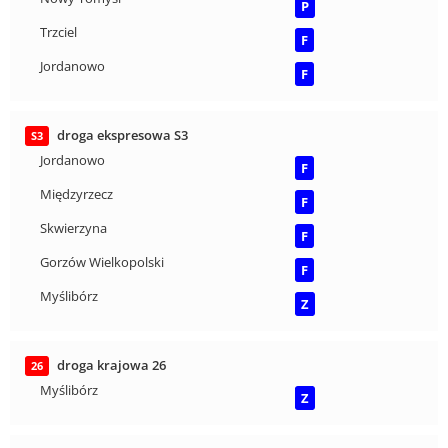
P
Trzciel
F
Jordanowo
F
droga ekspresowa S3
S3
Jordanowo
F
Międzyrzecz
F
Skwierzyna
F
Gorzów Wielkopolski
F
Myślibórz
Z
droga krajowa 26
26
Myślibórz
Z