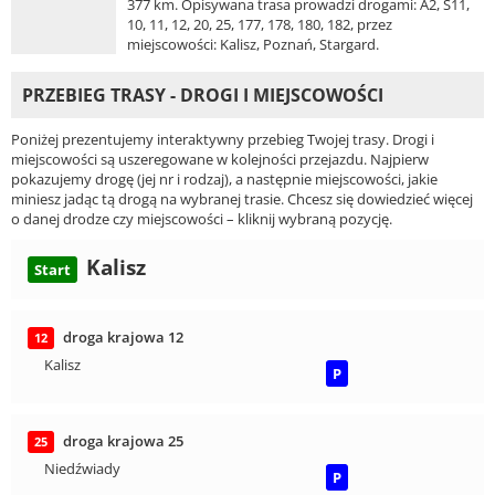
377 km. Opisywana trasa prowadzi drogami: A2, S11,
10, 11, 12, 20, 25, 177, 178, 180, 182, przez
miejscowości: Kalisz, Poznań, Stargard.
PRZEBIEG TRASY - DROGI I MIEJSCOWOŚCI
Poniżej prezentujemy interaktywny przebieg Twojej trasy. Drogi i
miejscowości są uszeregowane w kolejności przejazdu. Najpierw
pokazujemy drogę (jej nr i rodzaj), a następnie miejscowości, jakie
miniesz jadąc tą drogą na wybranej trasie. Chcesz się dowiedzieć więcej
o danej drodze czy miejscowości – kliknij wybraną pozycję.
Kalisz
Start
droga krajowa 12
12
Kalisz
P
droga krajowa 25
25
Niedźwiady
P