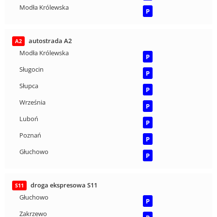
Modła Królewska
P
autostrada A2
A2
Modła Królewska
P
Sługocin
P
Słupca
P
Września
P
Luboń
P
Poznań
P
Głuchowo
P
droga ekspresowa S11
S11
Głuchowo
P
Zakrzewo