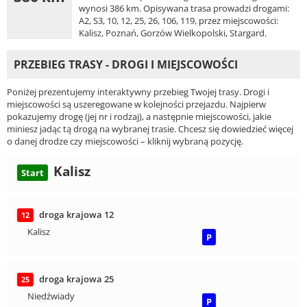
wynosi 386 km. Opisywana trasa prowadzi drogami:
A2, S3, 10, 12, 25, 26, 106, 119, przez miejscowości:
Kalisz, Poznań, Gorzów Wielkopolski, Stargard.
PRZEBIEG TRASY - DROGI I MIEJSCOWOŚCI
Poniżej prezentujemy interaktywny przebieg Twojej trasy. Drogi i
miejscowości są uszeregowane w kolejności przejazdu. Najpierw
pokazujemy drogę (jej nr i rodzaj), a następnie miejscowości, jakie
miniesz jadąc tą drogą na wybranej trasie. Chcesz się dowiedzieć więcej
o danej drodze czy miejscowości – kliknij wybraną pozycję.
Kalisz
Start
droga krajowa 12
12
Kalisz
P
droga krajowa 25
25
Niedźwiady
P