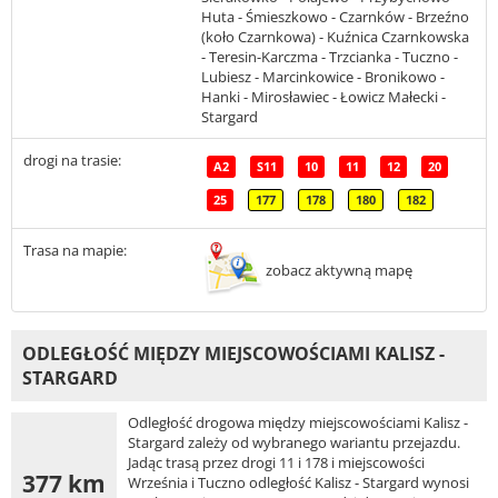
Huta - Śmieszkowo - Czarnków - Brzeźno
(koło Czarnkowa) - Kuźnica Czarnkowska
- Teresin-Karczma - Trzcianka - Tuczno -
Lubiesz - Marcinkowice - Bronikowo -
Hanki - Mirosławiec - Łowicz Małecki -
Stargard
drogi na trasie:
A2
S11
10
11
12
20
25
177
178
180
182
Trasa na mapie:
zobacz aktywną mapę
ODLEGŁOŚĆ MIĘDZY MIEJSCOWOŚCIAMI KALISZ -
STARGARD
Odległość drogowa między miejscowościami Kalisz -
Stargard zależy od wybranego wariantu przejazdu.
Jadąc trasą przez drogi 11 i 178 i miejscowości
377 km
Września i Tuczno odległość Kalisz - Stargard wynosi