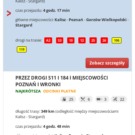
Kalisz - Stargard)
czas przejazdu:
4 godz. 17 min
główne miejscowości:
Kalisz
-
Poznań
-
Gorzów Wielkopolski
-
Stargard
drogi na trasie:
A2
S3
10
12
25
26
106
119
Zobacz szczegóły
PRZEZ DROGI S11 I 184 I MIEJSCOWOŚCI
POZNAŃ I WRONKI
NAJKRÓTSZA
ODCINKI PŁATNE
25
6
3
22
długość trasy:
349 km
(odległość między miejscowościami
Kalisz - Stargard)
czas przejazdu:
4 godz. 48 min