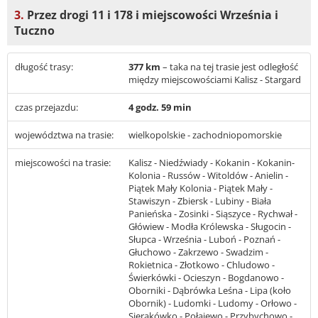
3.
Przez drogi 11 i 178 i miejscowości Września i
Tuczno
długość trasy:
377 km
– taka na tej trasie jest odległość
między miejscowościami Kalisz - Stargard
czas przejazdu:
4 godz. 59 min
województwa na trasie:
wielkopolskie - zachodniopomorskie
miejscowości na trasie:
Kalisz - Niedźwiady - Kokanin - Kokanin-
Kolonia - Russów - Witoldów - Anielin -
Piątek Mały Kolonia - Piątek Mały -
Stawiszyn - Zbiersk - Lubiny - Biała
Panieńska - Zosinki - Siąszyce - Rychwał -
Główiew - Modła Królewska - Sługocin -
Słupca - Września - Luboń - Poznań -
Głuchowo - Zakrzewo - Swadzim -
Rokietnica - Złotkowo - Chludowo -
Świerkówki - Ocieszyn - Bogdanowo -
Oborniki - Dąbrówka Leśna - Lipa (koło
Obornik) - Ludomki - Ludomy - Orłowo -
Sierakówko - Połajewo - Przybychowo -