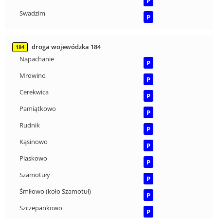
P
Swadzim
P
droga wojewódzka 184
184
Napachanie
P
Mrowino
P
Cerekwica
P
Pamiątkowo
P
Rudnik
P
Kąsinowo
P
Piaskowo
P
Szamotuły
P
Śmiłowo (koło Szamotuł)
P
Szczepankowo
P