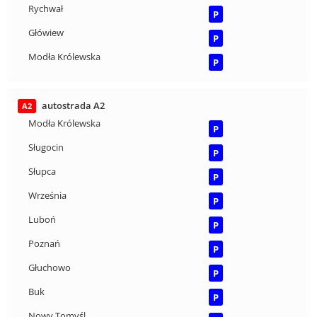
Rychwał
P
Główiew
P
Modła Królewska
P
autostrada A2
A2
Modła Królewska
P
Sługocin
P
Słupca
P
Września
P
Luboń
P
Poznań
P
Głuchowo
P
Buk
P
Nowy Tomyśl