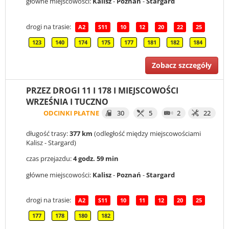
główne miejscowości:
Kalisz
-
Poznań
-
Stargard
drogi na trasie:
A2
S11
10
12
20
22
25
123
140
174
175
177
181
182
184
Zobacz szczegóły
PRZEZ DROGI 11 I 178 I MIEJSCOWOŚCI
WRZEŚNIA I TUCZNO
ODCINKI PŁATNE
30
5
2
22
długość trasy:
377 km
(odległość między miejscowościami
Kalisz - Stargard)
czas przejazdu:
4 godz. 59 min
główne miejscowości:
Kalisz
-
Poznań
-
Stargard
drogi na trasie:
A2
S11
10
11
12
20
25
177
178
180
182