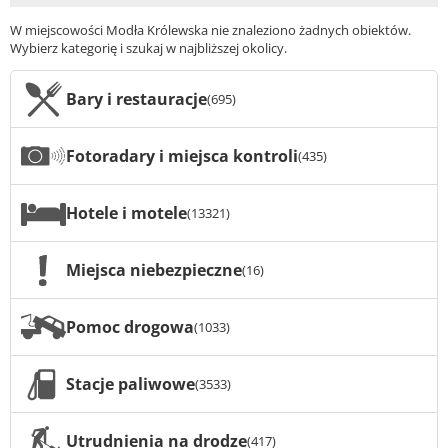
W miejscowości Modła Królewska nie znaleziono żadnych obiektów.
Wybierz kategorię i szukaj w najbliższej okolicy.
Bary i restauracje
(695)
Fotoradary i miejsca kontroli
(435)
Hotele i motele
(13321)
Miejsca niebezpieczne
(16)
Pomoc drogowa
(1033)
Stacje paliwowe
(3533)
Utrudnienia na drodze
(417)