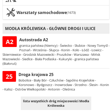
Warsztaty samochodowe
(1673)
MODŁA KRÓLEWSKA - GŁÓWNE DROGI I ULICE
Autostrada A2
A2
granica państwa (Niemcy) - Świecko - Słubice - Nowy Tomyśl -
Poznań - Września - Słupca - Konin - Koło - Łódź - Łowicz -
Skierniewice - Grodzisk Mazowiecki - Pruszków - Warszawa - Mińsk
Mazowiecki - Siedlce - Biała Podlaska - Kukuryki - granica państwa
(Białoruś)
Droga krajowa 25
25
Bobolice - Biały Bór - Człuchów - Sępólno Krajeńskie -
Koronowo - Bydgoszcz - Inowrocław - Strzelno - Ślesin - Konin
- Kalisz - Ostrów Wielkopolski - Antonin - Oleśnica
lista wszystkich dróg miejscowości Modła
Królewska