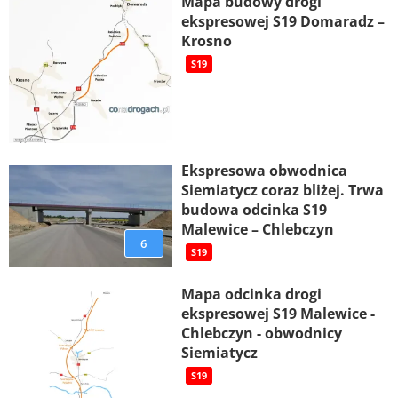
Mapa budowy drogi
ekspresowej S19 Domaradz –
Krosno
S19
Ekspresowa obwodnica
Siemiatycz coraz bliżej. Trwa
budowa odcinka S19
Malewice – Chlebczyn
6
S19
Mapa odcinka drogi
ekspresowej S19 Malewice -
Chlebczyn - obwodnicy
Siemiatycz
S19