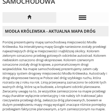
SAMOCHODOWA
MODŁA KRÓLEWSKA - AKTUALNA MAPA DRÓG
Poniżej prezentujemy mapę samochodową miejscowości Modła
Królewska. Na interaktywną mapę Google naniesione zostały przebiegi
najważniejszych dróg w miejscowości i najbliższej okolicy. Kolorem
zielonym oznaczono przebieg gotowych odcinków autostrad. Kolorem
niebieskim oznaczono drogi ekspresowe. Kolorem czerwonym
oznaczone zostały drogi krajowe, a pomarańczowym drogi
wojewódzkie. Na mapie samochodowej prezentujemy zatem cały
istniejący system drogowy miejscowości Modła Królewska. Autostrady i
drogi ekspresowe tworzą w Polsce sieć dróg szybkiego ruchu, która
rozrasta się z roku na rok. Linią przerywaną zaznaczono te odcinki tych
ważnych dróg, które są w budowie, a kropkami odcinki planowane.
Zwracamy uwagę na to, że wszystkie zamieszczone na mapie przebiegi
mają charakter wyłącznie orientacyjny i nie należy ich traktować jako
rzeczywiste przebiegi dróg, zwłaszcza dróg planowanych, bowiem w
dużym powiększeniu mapy mogą wystąpić znaczące różnice pomiędzy
przebiegiem faktycznie planowanym, a tym zamieszczonym na mapie.