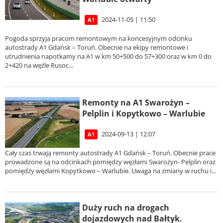
2024-11-05 | 11:50
A1
Pogoda sprzyja pracom remontowym na koncesyjnym odcinku
autostrady A1 Gdańsk – Toruń. Obecnie na ekipy remontowe i
utrudnienia napotkamy na A1 w km 50+500 do 57+300 oraz w km 0 do
2+420 na węźle Rusoc...
Remonty na A1 Swarożyn –
Pelplin i Kopytkowo – Warlubie
2024-09-13 | 12:07
A1
Cały czas trwają remonty autostrady A1 Gdańsk – Toruń. Obecnie prace
prowadzone są na odcinkach pomiędzy węzłami Swarożyn- Pelplin oraz
pomiędzy węzłami Kopytkowo – Warlubie. Uwaga na zmiany w ruchu i...
Duży ruch na drogach
dojazdowych nad Bałtyk.