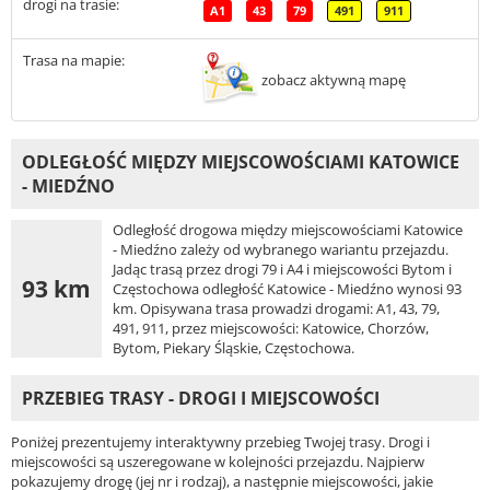
drogi na trasie:
A1
43
79
491
911
Trasa na mapie:
zobacz aktywną mapę
ODLEGŁOŚĆ MIĘDZY MIEJSCOWOŚCIAMI KATOWICE
- MIEDŹNO
Odległość drogowa między miejscowościami Katowice
- Miedźno zależy od wybranego wariantu przejazdu.
Jadąc trasą przez drogi 79 i A4 i miejscowości Bytom i
93 km
Częstochowa odległość Katowice - Miedźno wynosi 93
km. Opisywana trasa prowadzi drogami: A1, 43, 79,
491, 911, przez miejscowości: Katowice, Chorzów,
Bytom, Piekary Śląskie, Częstochowa.
PRZEBIEG TRASY - DROGI I MIEJSCOWOŚCI
Poniżej prezentujemy interaktywny przebieg Twojej trasy. Drogi i
miejscowości są uszeregowane w kolejności przejazdu. Najpierw
pokazujemy drogę (jej nr i rodzaj), a następnie miejscowości, jakie