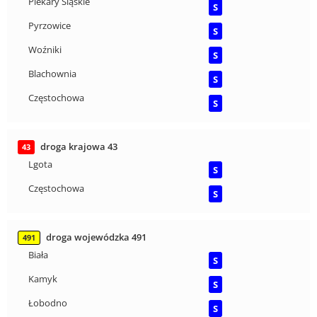
Piekary Śląskie
S
Pyrzowice
S
Woźniki
S
Blachownia
S
Częstochowa
S
droga krajowa 43
43
Lgota
S
Częstochowa
S
droga wojewódzka 491
491
Biała
S
Kamyk
S
Łobodno
S