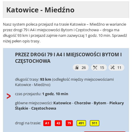
Katowice - Miedźno
Nasz system poleca przejazd na trasie Katowice – Miedźno w wariancie
przez drogi 79 i A4 i miejscowości Bytom i Częstochowa – droga ma
długość 93 km i przejazd zajmie nam zazwyczaj 1 godz. 10 min. Sprawdź
niżej pełen opis trasy.
PRZEZ DROGI 79 I A4 I MIEJSCOWOŚCI BYTOM I
CZĘSTOCHOWA
26
15
11
długość trasy:
93 km
(odległość między miejscowościami
Katowice - Miedźno)
czas przejazdu:
1 godz. 10 min
główne miejscowości:
Katowice
-
Chorzów
-
Bytom
-
Piekary
Śląskie
-
Częstochowa
drogi na trasie:
A1
43
79
491
911