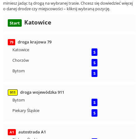
miniesz jadąc tą drogą na wybranej trasie. Chcesz się dowiedzieć więcej
o danej drodze czy miejscowości – kliknij wybraną pozycję.
Katowice
Start
droga krajowa 79
79
Katowice
S
Chorzów
S
Bytom
S
droga wojewódzka 911
911
Bytom
S
Piekary Śląskie
S
autostrada A1
A1