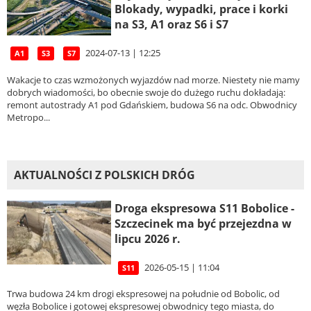
Blokady, wypadki, prace i korki
na S3, A1 oraz S6 i S7
2024-07-13 | 12:25
A1
S3
S7
Wakacje to czas wzmożonych wyjazdów nad morze. Niestety nie mamy
dobrych wiadomości, bo obecnie swoje do dużego ruchu dokładają:
remont autostrady A1 pod Gdańskiem, budowa S6 na odc. Obwodnicy
Metropo...
AKTUALNOŚCI Z POLSKICH DRÓG
Droga ekspresowa S11 Bobolice -
Szczecinek ma być przejezdna w
lipcu 2026 r.
2026-05-15 | 11:04
S11
Trwa budowa 24 km drogi ekspresowej na południe od Bobolic, od
węzła Bobolice i gotowej ekspresowej obwodnicy tego miasta, do